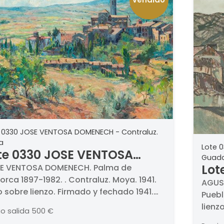
 0330 JOSE VENTOSA DOMENECH - Contraluz.
a
Lote 
te 0330 JOSE VENTOSA
Guada
MENECH - Contraluz.
Lot
E VENTOSA DOMENECH. Palma de
orca 1897-1982. . Contraluz. Moya. 1941.
oya
RED
AGUST
 sobre lienzo. Firmado y fechado 1941.
Puebl
Gua
so firmado, fechado y titulado. Medidas
lienz
io salida
500 €
x 73 cm
46 c