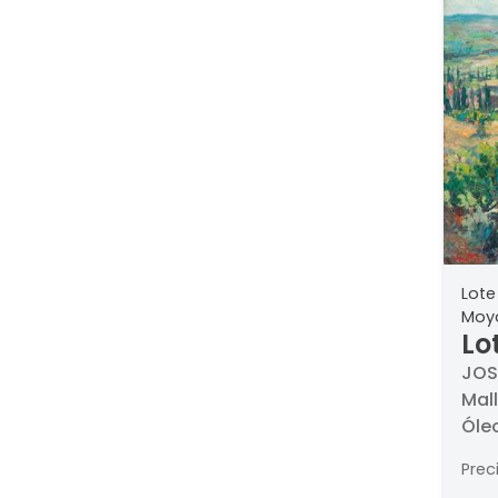
Lote
Moy
Lo
DO
JOS
Mall
M
Óleo
Dor
Prec
54 