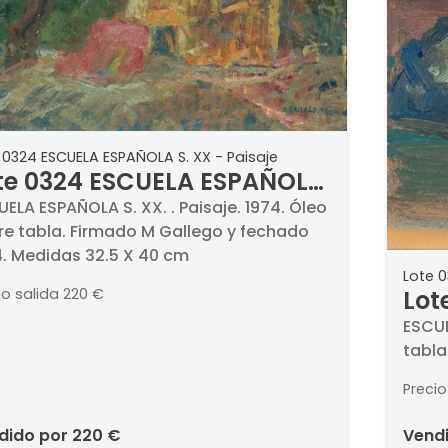
 0324 ESCUELA ESPAÑOLA S. XX - Paisaje
te 0324 ESCUELA ESPAÑOLA
 XX - Paisaje
ELA ESPAÑOLA S. XX. . Paisaje. 1974. Óleo
re tabla. Firmado M Gallego y fechado
4. Medidas 32.5 X 40 cm
Lote 0
Lot
io salida
220 €
- L
ESCUE
tabla
Precio
ndido por
220 €
vend