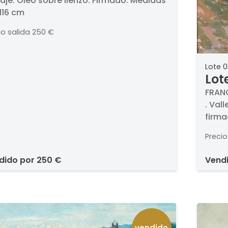
aje. Óleo sobre lienzo. Firmado. Medidas
 116 cm
io salida
250 €
Lote 0
Lot
DE 
FRANC
. Val
firma
Precio
ndido por
250 €
vend
vendido