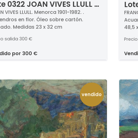
te 0322 JOAN VIVES LLULL -
Lot
mendros en flor
Oli
 VIVES LLULL. Menorca 1901-1982. .
FRANC
ndros en flor. Óleo sobre cartón.
Acuar
mado. Medidas 23 x 32 cm
48,5 
io salida
300 €
Precio
ndido por
300 €
vend
vendido