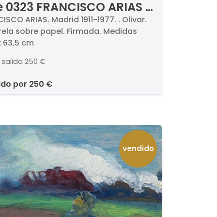
e 0323 FRANCISCO ARIAS -
var
ISCO ARIAS. Madrid 1911-1977. . Olivar.
ela sobre papel. Firmada. Medidas
x 63,5 cm
 salida
250 €
ido por
250 €
vendido