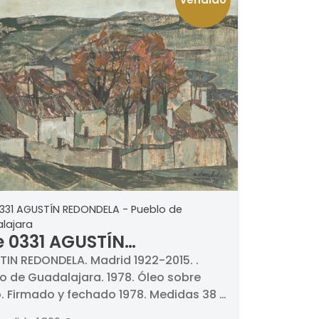
0331 AGUSTÍN REDONDELA - Pueblo de
lajara
e 0331 AGUSTÍN
ONDELA - Pueblo de
IN REDONDELA. Madrid 1922-2015. .
o de Guadalajara. 1978. Óleo sobre
dalajara
o. Firmado y fechado 1978. Medidas 38 x
m