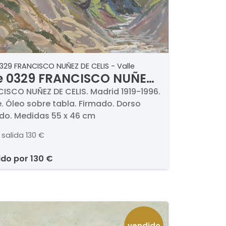
329 FRANCISCO NUÑEZ DE CELIS - Valle
e 0329 FRANCISCO NUÑEZ
CELIS - Valle
ISCO NUÑEZ DE CELIS. Madrid 1919-1996.
le. Óleo sobre tabla. Firmado. Dorso
do. Medidas 55 x 46 cm
 salida
130 €
ido por
130 €
vendido