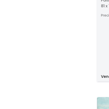
Pais
81 x
Prec
ve