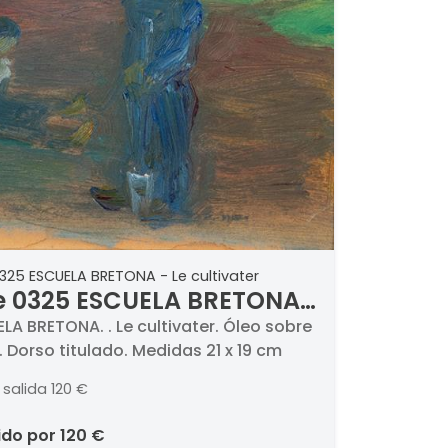
325 ESCUELA BRETONA - Le cultivater
e 0325 ESCUELA BRETONA
e cultivater
LA BRETONA. . Le cultivater. Óleo sobre
. Dorso titulado. Medidas 21 x 19 cm
 salida
120 €
ido por
120 €