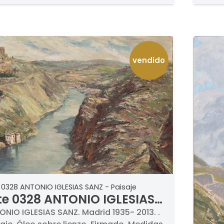
vendido
 0328 ANTONIO IGLESIAS SANZ - Paisaje
te 0328 ANTONIO IGLESIAS
NZ - Paisaje
NIO IGLESIAS SANZ. Madrid 1935- 2013. .