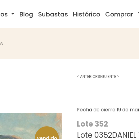
ros
Blog
Subastas
Histórico
Comprar
s
<
ANTERIOR
SIGUIENTE
>
Fecha de cierre
19 de ma
Lote 352
Lote 0352DANIEL 
vendido