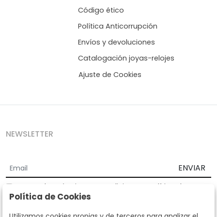
Código ético
Política Anticorrupción
Envíos y devoluciones
Catalogación joyas-relojes
Ajuste de Cookies
NEWSLETTER
ENVIAR
Acepto los
Términos y Condiciones
y
Política de
Política de Cookies
privacidad
Según la LOPD y disposiciones de desarrollo, informamos que sus
Utilizamos cookies propias y de terceros para analizar el