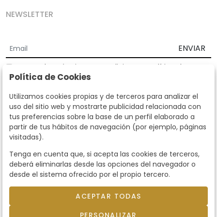
NEWSLETTER
ENVIAR
Acepto los
Términos y Condiciones
y
Política de
Política de Cookies
privacidad
Según la LOPD y disposiciones de desarrollo, informamos que sus
Utilizamos cookies propias y de terceros para analizar el
datos personales serán tratados por parte de Subastas Segre con la
uso del sitio web y mostrarte publicidad relacionada con
finalidad de gestionar la relación comercial. Puede ejercitar los
tus preferencias sobre la base de un perfil elaborado a
derechos de acceso, rectificación, cancelación, oposición y demás
partir de tus hábitos de navegación (por ejemplo, páginas
derechos en los términos establecidos en la normativa vigente
visitadas).
dirigiéndote a nosotros. Asimismo, nos puede solicitar el envío de
información adicional sobre nuestra política de protección de datos
Tenga en cuenta que, si acepta las cookies de terceros,
llamando al teléfono 915159584 o enviando un e-mail a
deberá eliminarlas desde las opciones del navegador o
info@subastassegre.es
Este sitio está protegido por reCAPTCHA y se aplican la
Política de
desde el sistema ofrecido por el propio tercero.
privacidad
y los
Términos de servicio
de Google.
ACEPTAR TODAS
© 2026
Subastas Segre
- Todos los derechos
PERSONALIZAR