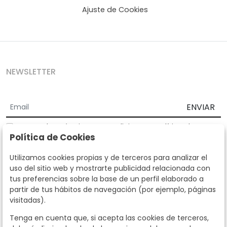
Ajuste de Cookies
NEWSLETTER
ENVIAR
Acepto los
Términos y Condiciones
y
Política de
Política de Cookies
privacidad
Según la LOPD y disposiciones de desarrollo, informamos que sus
Utilizamos cookies propias y de terceros para analizar el
datos personales serán tratados por parte de Subastas Segre con la
uso del sitio web y mostrarte publicidad relacionada con
finalidad de gestionar la relación comercial. Puede ejercitar los
tus preferencias sobre la base de un perfil elaborado a
derechos de acceso, rectificación, cancelación, oposición y demás
partir de tus hábitos de navegación (por ejemplo, páginas
derechos en los términos establecidos en la normativa vigente
visitadas).
dirigiéndote a nosotros. Asimismo, nos puede solicitar el envío de
información adicional sobre nuestra política de protección de datos
Tenga en cuenta que, si acepta las cookies de terceros,
llamando al teléfono 915159584 o enviando un e-mail a