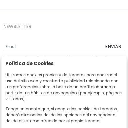
NEWSLETTER
ENVIAR
Acepto los
Términos y Condiciones
y
Política de
Política de Cookies
privacidad
Según la LOPD y disposiciones de desarrollo, informamos que sus
Utilizamos cookies propias y de terceros para analizar el
datos personales serán tratados por parte de Subastas Segre con la
uso del sitio web y mostrarte publicidad relacionada con
finalidad de gestionar la relación comercial. Puede ejercitar los
tus preferencias sobre la base de un perfil elaborado a
derechos de acceso, rectificación, cancelación, oposición y demás
partir de tus hábitos de navegación (por ejemplo, páginas
derechos en los términos establecidos en la normativa vigente
visitadas).
dirigiéndote a nosotros. Asimismo, nos puede solicitar el envío de
información adicional sobre nuestra política de protección de datos
Tenga en cuenta que, si acepta las cookies de terceros,
llamando al teléfono 915159584 o enviando un e-mail a
deberá eliminarlas desde las opciones del navegador o
info@subastassegre.es
Este sitio está protegido por reCAPTCHA y se aplican la
Política de
desde el sistema ofrecido por el propio tercero.
privacidad
y los
Términos de servicio
de Google.