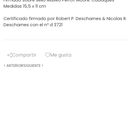
Firmado sobre sello Museo Perrot Moore. Cadaques
Medidas 15,5 x 11 cm
Certificado firmado por Robert P. Descharnes & Nicolas R.
Descharnes con el nº d 3721
Compartir
Me gusta
<
ANTERIOR
SIGUIENTE
>