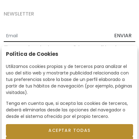
NEWSLETTER
ENVIAR
Acepto los
Términos y Condiciones
y
Política de
Política de Cookies
privacidad
Según la LOPD y disposiciones de desarrollo, informamos que sus
Utilizamos cookies propias y de terceros para analizar el
datos personales serán tratados por parte de Subastas Segre con la
uso del sitio web y mostrarte publicidad relacionada con
finalidad de gestionar la relación comercial. Puede ejercitar los
tus preferencias sobre la base de un perfil elaborado a
derechos de acceso, rectificación, cancelación, oposición y demás
partir de tus hábitos de navegación (por ejemplo, páginas
derechos en los términos establecidos en la normativa vigente
visitadas).
dirigiéndote a nosotros. Asimismo, nos puede solicitar el envío de
información adicional sobre nuestra política de protección de datos
Tenga en cuenta que, si acepta las cookies de terceros,
llamando al teléfono 915159584 o enviando un e-mail a
deberá eliminarlas desde las opciones del navegador o
info@subastassegre.es
Este sitio está protegido por reCAPTCHA y se aplican la
Política de
desde el sistema ofrecido por el propio tercero.
privacidad
y los
Términos de servicio
de Google.
ACEPTAR TODAS
© 2026
Subastas Segre
- Todos los derechos