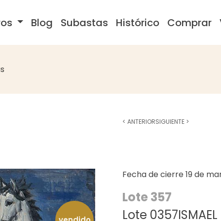
ros
Blog
Subastas
Histórico
Comprar
s
<
ANTERIOR
SIGUIENTE
>
Fecha de cierre
19 de ma
Lote 357
Lote 0357ISMAEL 
vendido