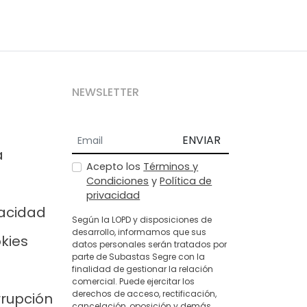
NEWSLETTER
ENVIAR
a
Acepto los
Términos y
Condiciones
y
Política de
privacidad
vacidad
Según la LOPD y disposiciones de
desarrollo, informamos que sus
okies
datos personales serán tratados por
parte de Subastas Segre con la
finalidad de gestionar la relación
comercial. Puede ejercitar los
derechos de acceso, rectificación,
rrupción
cancelación, oposición y demás