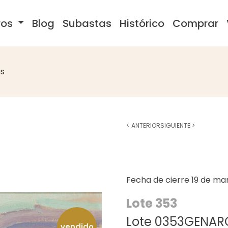
ros
Blog
Subastas
Histórico
Comprar
s
<
ANTERIOR
SIGUIENTE
>
Fecha de cierre
19 de ma
Lote 353
Lote 0353GENARO
vendido