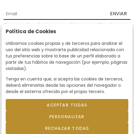
ENVIAR
Acepto los
Términos y Condiciones
y
Política de
Política de Cookies
privacidad
Según la LOPD y disposiciones de desarrollo, informamos que sus
Utilizamos cookies propias y de terceros para analizar el
datos personales serán tratados por parte de Subastas Segre con la
uso del sitio web y mostrarte publicidad relacionada con
finalidad de gestionar la relación comercial. Puede ejercitar los
tus preferencias sobre la base de un perfil elaborado a
derechos de acceso, rectificación, cancelación, oposición y demás
partir de tus hábitos de navegación (por ejemplo, páginas
derechos en los términos establecidos en la normativa vigente
visitadas).
dirigiéndote a nosotros. Asimismo, nos puede solicitar el envío de
información adicional sobre nuestra política de protección de datos
Tenga en cuenta que, si acepta las cookies de terceros,
llamando al teléfono 915159584 o enviando un e-mail a
deberá eliminarlas desde las opciones del navegador o
info@subastassegre.es
Este sitio está protegido por reCAPTCHA y se aplican la
Política de
desde el sistema ofrecido por el propio tercero.
privacidad
y los
Términos de servicio
de Google.
ACEPTAR TODAS
© 2026
Subastas Segre
- Todos los derechos
PERSONALIZAR
reservados.
Desarrollado por Labelgrup Networks.
RECHAZAR TODAS