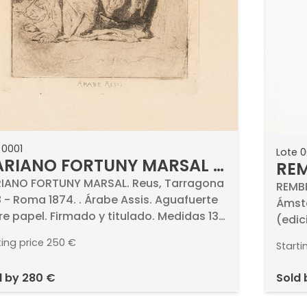
 0001
Lote 
RIANO FORTUNY MARSAL -
REM
abe Assis
IANO FORTUNY MARSAL. Reus, Tarragona
Aut
REMBR
 - Roma 1874. . Árabe Assis. Aguafuerte
Ámste
inc
e papel. Firmado y titulado. Medidas 138
(edic
00 mm
ting price
250 €
Starti
d by
280 €
sold