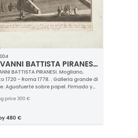
0004
VANNI BATTISTA PIRANESI
alleria grande di Statue
NNI BATTISTA PIRANESI. Mogliano,
o 1720 - Roma 1778. . Galleria grande di
e. Aguafuerte sobre papel. Firmado y
ado. Medidas 380 x 250 mm
ng price
300 €
 by
480 €