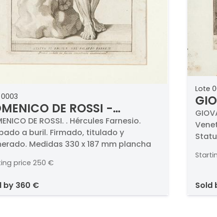
Lote 
 0003
GIO
MENICO DE ROSSI -
- G
GIOVA
rcules Farnesio
ENICO DE ROSSI. . Hércules Farnesio.
Venet
ado a buril. Firmado, titulado y
Statu
erado. Medidas 330 x 187 mm plancha
titul
Starti
ting price
250 €
d by
360 €
sold