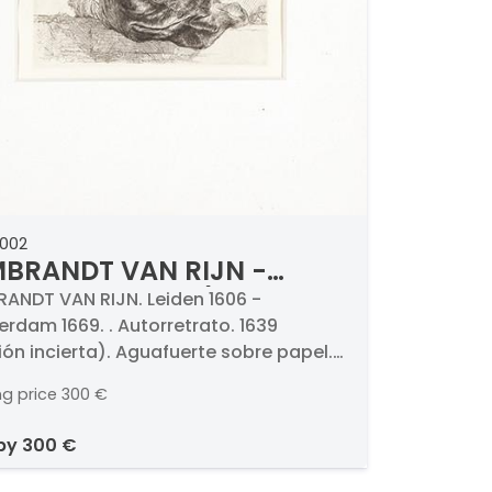
0002
BRANDT VAN RIJN -
orretrato. 1639 (edición
ANDT VAN RIJN. Leiden 1606 -
rdam 1669. . Autorretrato. 1639
ierta)
ión incierta). Aguafuerte sobre papel.
Firmado y fechado. Medidas 206 x 164 mm
ng price
300 €
 by
300 €