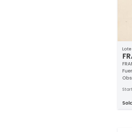
Lote
FR
LU
FRA
Fue
ma
Obs
Agua
Star
bruñ
Med
sol
inci