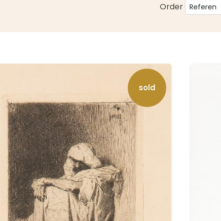
Order
sold