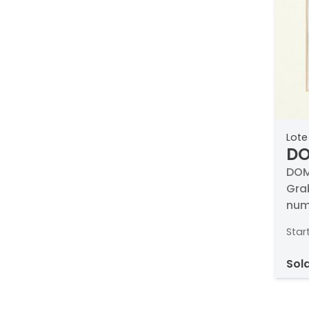
Lote
DO
Hé
DOM
Grab
num
Star
sol