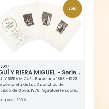
sold
 0007
GUÍ Y RIERA MIGUEL - Serie
mpleta de Los Caprichos
Í Y RIERA MIGUEL. Barcelona 1858 - 1923. .
ie completa de Los Caprichos de
 Francisco de Goya
ncisco de Goya. 1978. Aguafuerte sobre
el. Firmados, titulados, numerados y
ting price
300 €
hados. Medidas 198 x 150 mm cada uno.
erada 220/250. . Edición