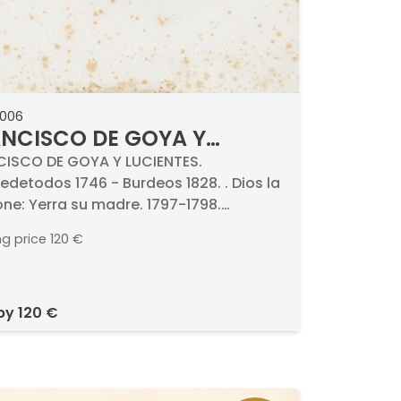
0006
NCISCO DE GOYA Y
IENTES - Dios la perdone
ISCO DE GOYA Y LUCIENTES.
edetodos 1746 - Burdeos 1828. . Dios la
ne: Yerra su madre. 1797-1798.
uerte, aguatinta, punta seca, buril y
ng price
120 €
dor. Titulado y numerado (16.).
as 201 x 105 mm plancha
 by
120 €