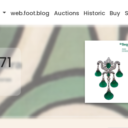
s
web.foot.blog
Auctions
Historic
Buy
S
71