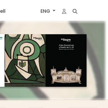
ell
ENG