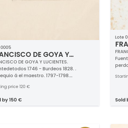
Lote 
FRA
 0005
LUC
FRANC
ANCISCO DE GOYA Y
Fuent
CIENTES - Obsequio á el
NCISCO DE GOYA Y LUCIENTES.
perdo
ntedetodos 1746 - Burdeos 1828. .
estro. 1797-1798
Aguaf
equio á el maestro. 1797-1798.
Starti
bruñi
fuerte, aguatinta, punta seca, buril y
Medid
ting price
120 €
idor. Titulado y numerado (47.).
idas 201 x 105 mm plancha. Edición
d by
150 €
sold
erta de la serie Los Caprichos.