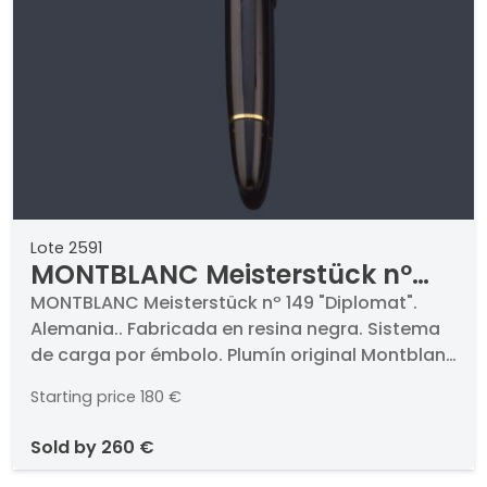
Lote 2591
MONTBLANC Meisterstück nº
149 "Diplomat". Alemania.
MONTBLANC Meisterstück nº 149 "Diplomat".
Alemania.. Fabricada en resina negra. Sistema
de carga por émbolo. Plumín original Montblanc
4810 en oro bicolor de 18 K. Con ventana
Starting price
180 €
transparente para ver el nivel de tinta. En
funcionamiento.
sold by
260 €