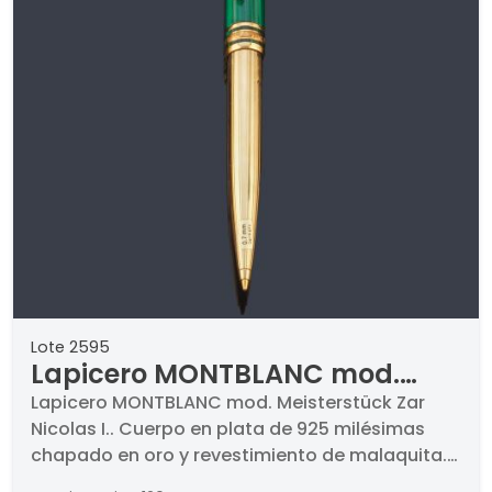
Lote 2595
Lapicero MONTBLANC mod.
Meisterstück Zar Nicolas I.
Lapicero MONTBLANC mod. Meisterstück Zar
Nicolas I.. Cuerpo en plata de 925 milésimas
chapado en oro y revestimiento de malaquita.
En funcionamiento