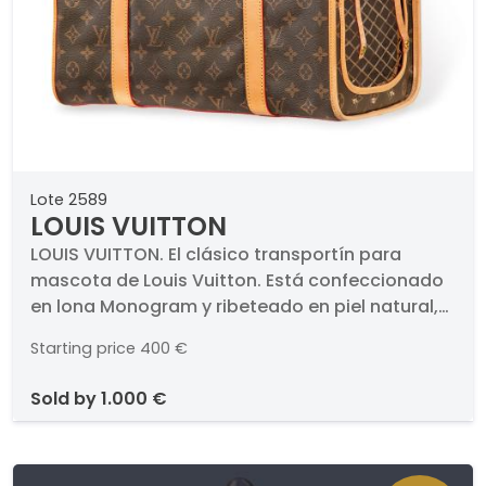
Lote 2589
LOUIS VUITTON
LOUIS VUITTON. El clásico transportín para
mascota de Louis Vuitton. Está confeccionado
en lona Monogram y ribeteado en piel natural,
incorpora un tapiz afelpado en su interior y una
Starting price
400 €
suave ventana de malla transpirable.. Con dos
asas cortas, y etiqueta identificativa extraíble y
sold by
1.000 €
personalizable.. Medidas: 39 x 30 x 22 cm. En
perfecto estado.