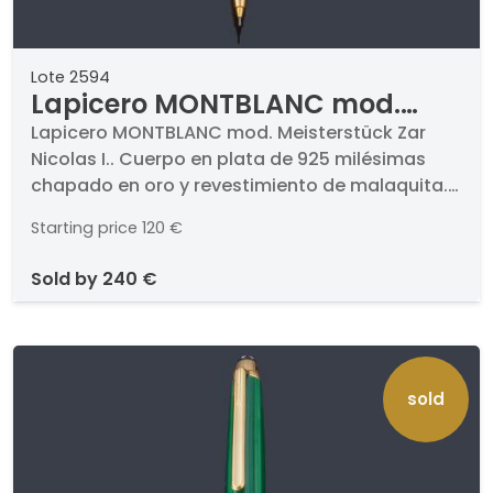
Lote 2594
Lapicero MONTBLANC mod.
Meisterstück Zar Nicolas I.
Lapicero MONTBLANC mod. Meisterstück Zar
Nicolas I.. Cuerpo en plata de 925 milésimas
chapado en oro y revestimiento de malaquita.
En funcionamiento
Starting price
120 €
sold by
240 €
sold