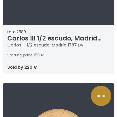
Lote 2580
Carlos III 1/2 escudo, Madrid
1787 DV
Carlos III 1/2 escudo, Madrid 1787 DV
Starting price
150 €
sold by
220 €
sold