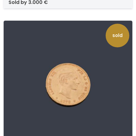
sold by
3.000 €
sold