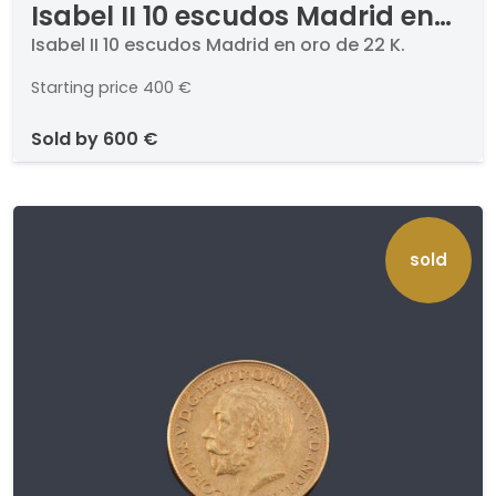
Isabel II 10 escudos Madrid en
oro de 22 K.
Isabel II 10 escudos Madrid en oro de 22 K.
Starting price
400 €
sold by
600 €
sold