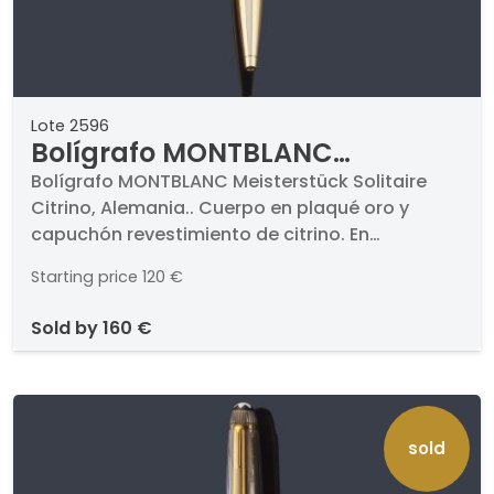
Lote 2596
Bolígrafo MONTBLANC
Meisterstück Solitaire Citrino,
Bolígrafo MONTBLANC Meisterstück Solitaire
Citrino, Alemania.. Cuerpo en plaqué oro y
Alemania.
capuchón revestimiento de citrino. En
funcionamiento.
Starting price
120 €
sold by
160 €
sold