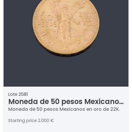
Lote 2581
Moneda de 50 pesos Mexicanos
en oro de 22K.
Moneda de 50 pesos Mexicanos en oro de 22K.
Starting price
2.000 €