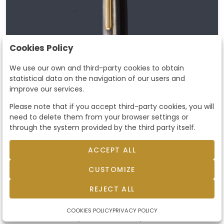
Cookies Policy
We use our own and third-party cookies to obtain
statistical data on the navigation of our users and
improve our services.
Please note that if you accept third-party cookies, you will
need to delete them from your browser settings or
through the system provided by the third party itself.
ACCEPT ALL
CUSTOMIZE
Lote 2597
REJECT ALL
Bolígrafo MONTBLANC
Meisterstück Solitaire,
Bolígrafo MONTBLANC Meisterstück Solitaire,
COOKIES POLICY
PRIVACY POLICY
Alemania.. Cuerpo estriado en plata con
Alemania.