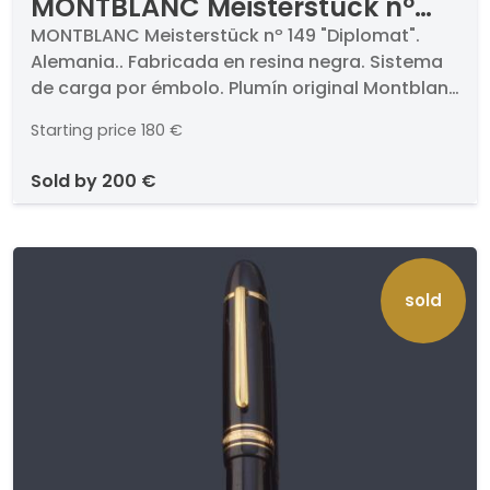
MONTBLANC Meisterstück nº
149 "Diplomat". Alemania.
MONTBLANC Meisterstück nº 149 "Diplomat".
Alemania.. Fabricada en resina negra. Sistema
de carga por émbolo. Plumín original Montblanc
4810 en oro bicolor de 18 K. Con ventana
Starting price
180 €
transparente para ver el nivel de tinta. En
funcionamiento.
sold by
200 €
sold