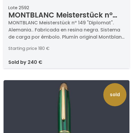
Lote 2592
MONTBLANC Meisterstück nº
149 "Diplomat". Alemania.
MONTBLANC Meisterstück nº 149 "Diplomat".
Alemania.. Fabricada en resina negra. Sistema
de carga por émbolo. Plumín original Montblanc
4810 en oro bicolor de 18 K. Con ventana
Starting price
180 €
transparente para ver el nivel de tinta. En
funcionamiento.
sold by
240 €
sold