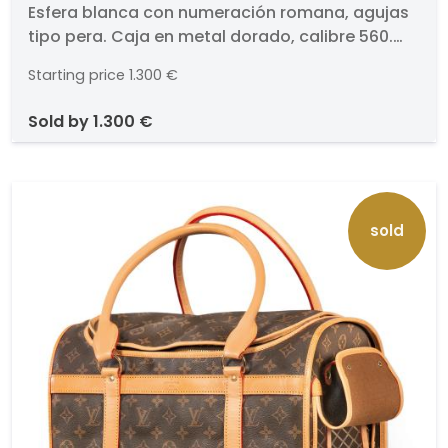
Esfera blanca con numeración romana, agujas
original.
tipo pera. Caja en metal dorado, calibre 560.
Perfecto estado de conservación.. Con caja
Starting price
1.300 €
original.. Medidas: 22 x 12 x 18 cm.
sold by
1.300 €
sold