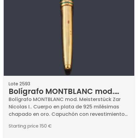
Lote 2593
Bolígrafo MONTBLANC mod.
Meisterstück Zar Nicolas I.
Bolígrafo MONTBLANC mod. Meisterstück Zar
Nicolas I.. Cuerpo en plata de 925 milésimas
chapado en oro. Capuchón con revestimiento
de malaquita. En funcionamiento
Starting price
150 €