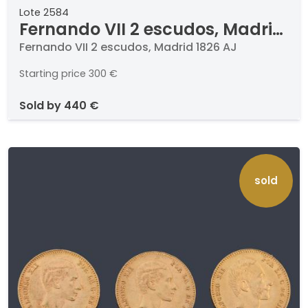
Lote 2584
Fernando VII 2 escudos, Madrid
1826 AJ
Fernando VII 2 escudos, Madrid 1826 AJ
Starting price
300 €
sold by
440 €
sold