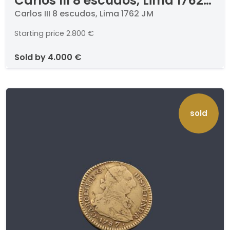
Carlos III 8 escudos, Lima 1762
JM
Carlos III 8 escudos, Lima 1762 JM
Starting price
2.800 €
sold by
4.000 €
sold