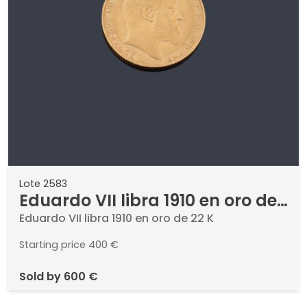
Lote 2583
Eduardo VII libra 1910 en oro de
22 K
Eduardo VII libra 1910 en oro de 22 K
Starting price
400 €
sold by
600 €