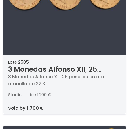
Lote 2585
3 Monedas Alfonso XII, 25
pesetas en oro amarillo de 22 K.
3 Monedas Alfonso XII, 25 pesetas en oro
amarillo de 22 K.
Starting price
1.200 €
sold by
1.700 €