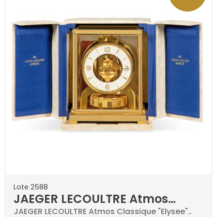
Lote 2588
JAEGER LECOULTRE Atmos
Classique "Elysee". Con caja
JAEGER LECOULTRE Atmos Classique "Elysee"..