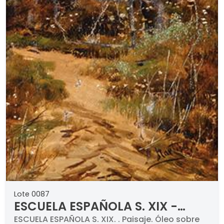
Lote 0087
ESCUELA ESPAÑOLA S. XIX -
Paisaje
ESCUELA ESPAÑOLA S. XIX. . Paisaje. Óleo sobre