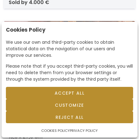
sold by
4.000 €
Cookies Policy
sold
We use our own and third-party cookies to obtain
statistical data on the navigation of our users and
improve our services.
Please note that if you accept third-party cookies, you will
need to delete them from your browser settings or
through the system provided by the third party itself.
ACCEPT ALL
CUSTOMIZE
Lote 0108
GABRIEL CASARRUBIOS MARTÍN
REJECT ALL
- Mercado
GABRIEL CASARRUBIOS MARTÍN. Toledo 1953. .
Mercado. Óleo sobre tabla. Firmado. Medidas
COOKIES POLICY
PRIVACY POLICY
16,5 x 27,5 cm