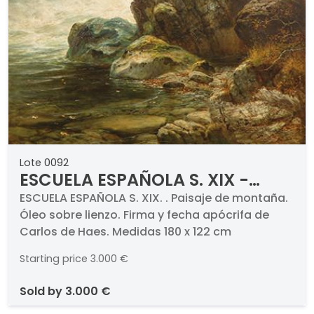
Lote 0092
ESCUELA ESPAÑOLA S. XIX -
Paisaje de montaña
ESCUELA ESPAÑOLA S. XIX. . Paisaje de montaña.
Óleo sobre lienzo. Firma y fecha apócrifa de
Carlos de Haes. Medidas 180 x 122 cm
Starting price
3.000 €
sold by
3.000 €