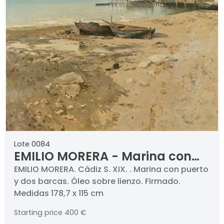
Lote 0084
EMILIO MORERA - Marina con
puerto y dos barcas
EMILIO MORERA. Cádiz S. XIX. . Marina con puerto
y dos barcas. Óleo sobre lienzo. Firmado.
Medidas 178,7 x 115 cm
Starting price
400 €