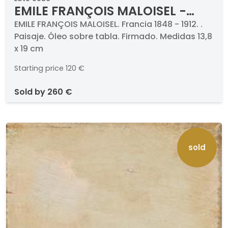
EMILE FRANÇOIS MALOISEL -
Paisaje
EMILE FRANÇOIS MALOISEL. Francia 1848 - 1912. .
Paisaje. Óleo sobre tabla. Firmado. Medidas 13,8
x 19 cm
Starting price
120 €
sold by
260 €
sold