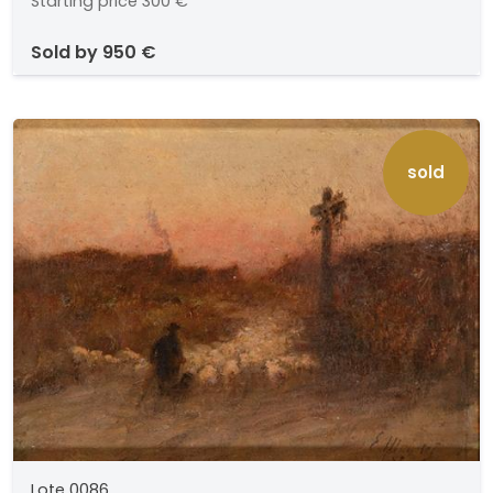
Starting price
300 €
sold by
950 €
sold
Lote 0086