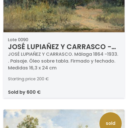
Lote 0090
JOSÉ LUPIAÑEZ Y CARRASCO -
Paisaje
JOSÉ LUPIAÑEZ Y CARRASCO. Málaga 1864 -1933.
. Paisaje. Óleo sobre tabla. Firmado y fechado.
Medidas 16,3 x 24 cm
Starting price
200 €
sold by
600 €
sold