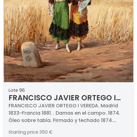
Lote 96
FRANCISCO JAVIER ORTEGO I
VEREDA - Damas en el campo
FRANCISCO JAVIER ORTEGO I VEREDA. Madrid
1833-Francia 1881. . Damas en el campo. 1874.
Óleo sobre tabla. Firmado y fechado 1874.
Medidas 35 x 26,5 cm
Starting price
350 €