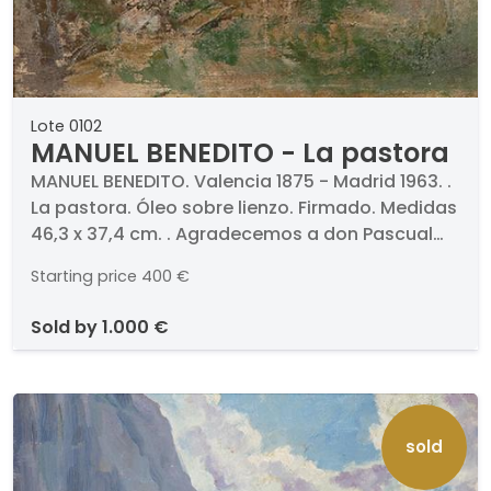
Lote 0102
MANUEL BENEDITO - La pastora
MANUEL BENEDITO. Valencia 1875 - Madrid 1963. .
La pastora. Óleo sobre lienzo. Firmado. Medidas
46,3 x 37,4 cm. . Agradecemos a don Pascual
Masiá, Vicepresindente de la Fundación Manuel
Starting price
400 €
Benedito su ayuda en la catalogación de esta
obra. . .
sold by
1.000 €
sold