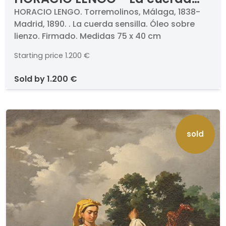
sensilla
HORACIO LENGO. Torremolinos, Málaga, 1838-
Madrid, 1890. . La cuerda sensilla. Óleo sobre
lienzo. Firmado. Medidas 75 x 40 cm
Starting price
1.200 €
sold by
1.200 €
sold