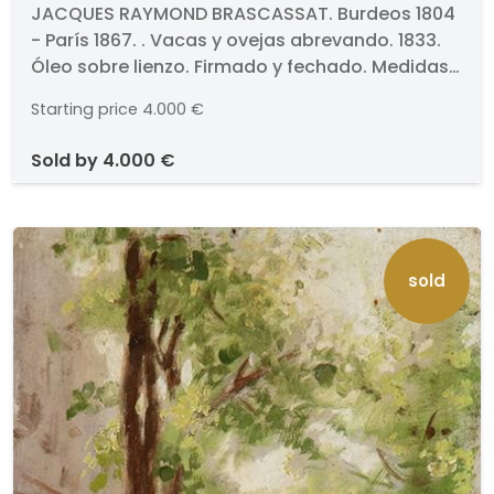
BRASCASSAT - Vacas y ovejas
JACQUES RAYMOND BRASCASSAT. Burdeos 1804
- París 1867. . Vacas y ovejas abrevando. 1833.
abrevando
Óleo sobre lienzo. Firmado y fechado. Medidas
106,5 x 167,5 cm
Starting price
4.000 €
sold by
4.000 €
sold