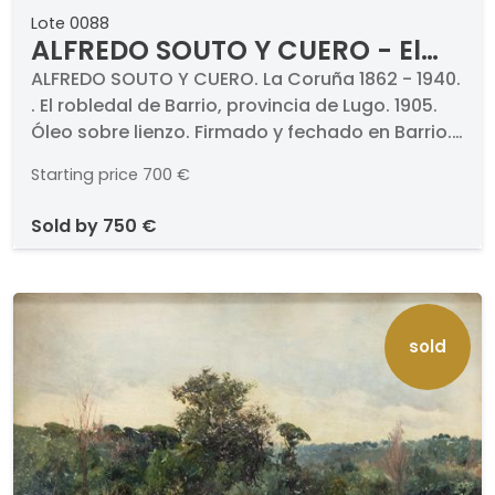
Lote 0088
ALFREDO SOUTO Y CUERO - El
robledal de Barrio, provincia de
ALFREDO SOUTO Y CUERO. La Coruña 1862 - 1940.
. El robledal de Barrio, provincia de Lugo. 1905.
Lugo
Óleo sobre lienzo. Firmado y fechado en Barrio.
Medidas 42 x 62 cm
Starting price
700 €
sold by
750 €
sold