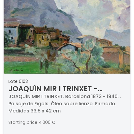
Lote 0103
JOAQUÍN MIR I TRINXET -
Paisaje de Figols
JOAQUÍN MIR I TRINXET. Barcelona 1873 - 1940. .
Paisaje de Figols. Óleo sobre lienzo. Firmado.
Medidas 33,5 x 42 cm
Starting price
4.000 €