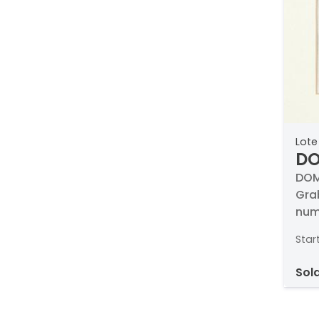
Lote
DO
Hé
DOM
Grab
num
Star
sol