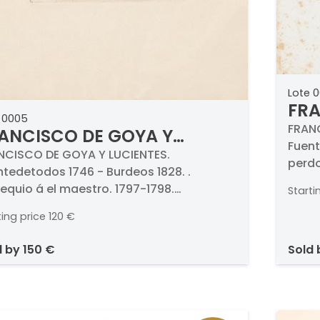
Lote 
FRA
 0005
LUC
FRANC
ANCISCO DE GOYA Y
Fuent
CIENTES - Obsequio á el
NCISCO DE GOYA Y LUCIENTES.
perdo
ntedetodos 1746 - Burdeos 1828. .
estro. 1797-1798
Aguaf
equio á el maestro. 1797-1798.
Starti
bruñi
fuerte, aguatinta, punta seca, buril y
Medid
ting price
120 €
idor. Titulado y numerado (47.).
idas 201 x 105 mm plancha. Edición
d by
150 €
sold
erta de la serie Los Caprichos.