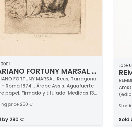
 0001
Lote 
RIANO FORTUNY MARSAL -
REM
abe Assis
IANO FORTUNY MARSAL. Reus, Tarragona
Aut
REMBR
 - Roma 1874. . Árabe Assis. Aguafuerte
Ámste
inc
e papel. Firmado y titulado. Medidas 138
(edic
00 mm
ting price
250 €
Starti
d by
280 €
sold