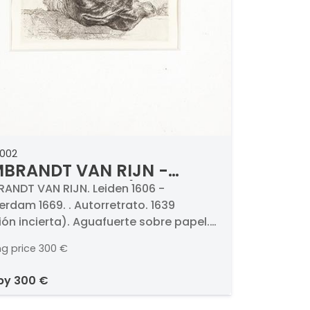
0002
BRANDT VAN RIJN -
orretrato. 1639 (edición
ANDT VAN RIJN. Leiden 1606 -
rdam 1669. . Autorretrato. 1639
ierta)
ión incierta). Aguafuerte sobre papel.
Firmado y fechado. Medidas 206 x 164 mm
ng price
300 €
 by
300 €