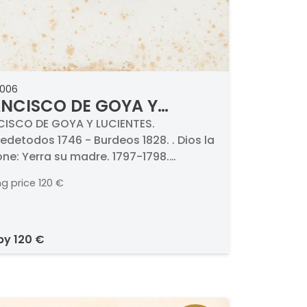
0006
NCISCO DE GOYA Y
IENTES - Dios la perdone
ISCO DE GOYA Y LUCIENTES.
edetodos 1746 - Burdeos 1828. . Dios la
ne: Yerra su madre. 1797-1798.
uerte, aguatinta, punta seca, buril y
ng price
120 €
dor. Titulado y numerado (16.).
as 201 x 105 mm plancha
 by
120 €