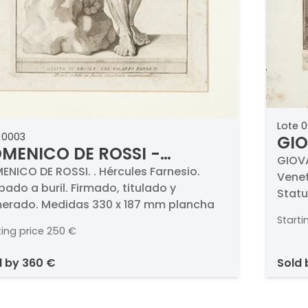
Lote 
 0003
GIO
MENICO DE ROSSI -
- G
GIOVA
rcules Farnesio
ENICO DE ROSSI. . Hércules Farnesio.
Venet
ado a buril. Firmado, titulado y
Statu
erado. Medidas 330 x 187 mm plancha
titul
Starti
ting price
250 €
d by
360 €
sold