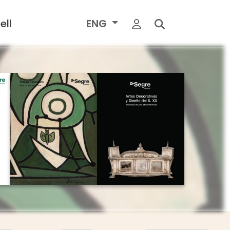
ell
ENG