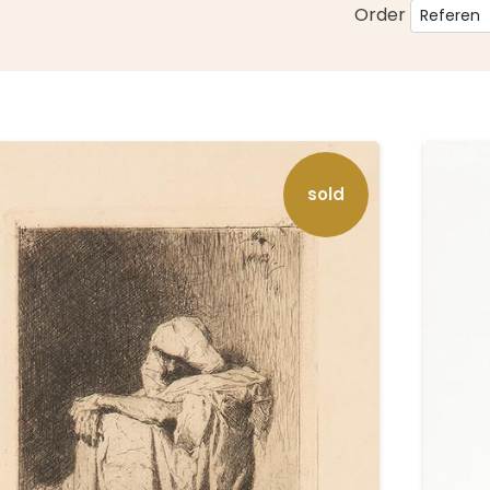
Order
sold