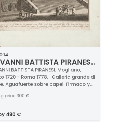
0004
VANNI BATTISTA PIRANESI
alleria grande di Statue
NNI BATTISTA PIRANESI. Mogliano,
o 1720 - Roma 1778. . Galleria grande di
e. Aguafuerte sobre papel. Firmado y
ado. Medidas 380 x 250 mm
ng price
300 €
 by
480 €