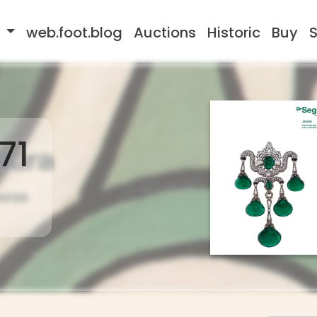
s
web.foot.blog
Auctions
Historic
Buy
S
71