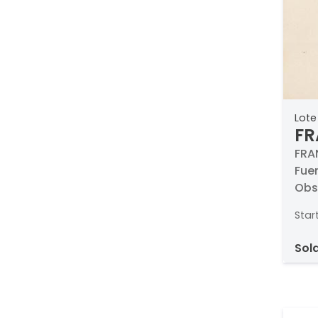
Lote
FR
LU
FRA
Fue
ma
Obs
Agua
Star
bruñ
Med
sol
inci