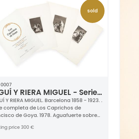
sold
 0007
GUÍ Y RIERA MIGUEL - Serie
mpleta de Los Caprichos
Í Y RIERA MIGUEL. Barcelona 1858 - 1923. .
ie completa de Los Caprichos de
 Francisco de Goya
ncisco de Goya. 1978. Aguafuerte sobre
el. Firmados, titulados, numerados y
ting price
300 €
hados. Medidas 198 x 150 mm cada uno.
erada 220/250. . Edición