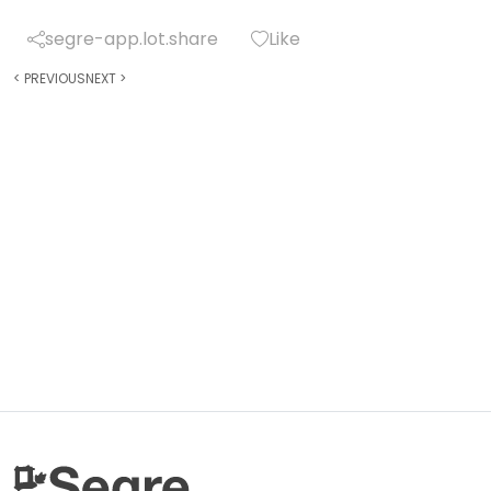
segre-app.lot.share
Like
<
PREVIOUS
NEXT
>