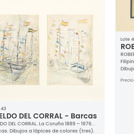
Lote 
ROB
BAL
ROBER
Filipi
Dibuj
Firma
Precio
 43
ELDO DEL CORRAL - Barcas
DO DEL CORRAL. La Coruña 1889 – 1976. .
as. Dibujos a lápices de colores (tres).