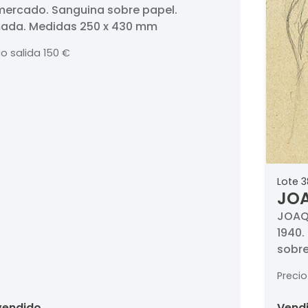
mercado. Sanguina sobre papel.
mada. Medidas 250 x 430 mm
io salida
150 €
Lote 3
JOA
Muj
JOAQU
1940.
sobre
. Se 
Precio
Mirall
 vendido
vend