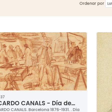
Ordenar por
 37
CARDO CANALS - Día de
rcado
ARDO CANALS. Barcelona 1876-1931. . Día