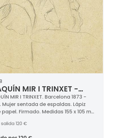
8
QUÍN MIR I TRINXET -
er sentada de espaldas
ÍN MIR I TRINXET. Barcelona 1873 -
 . Mujer sentada de espaldas. Lápiz
 papel. Firmado. Medidas 155 x 105 mm.
adjunta certificado de D. Francesc
 salida
120 €
es.
ido por
120 €