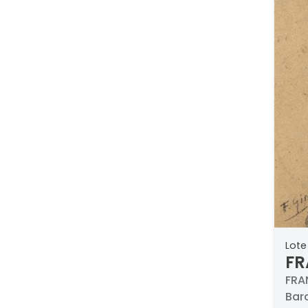
Lote
FR
de
FRA
Barc