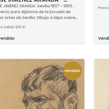
de 
quint
oyecto para diploma de la
 JIMÉNEZ ARANDA. Sevilla 1837 - 1903. .
qui
Precio
Dibuj
yecto para diploma de la Escuela de
 Escuela de Bellas Artes de
tor
Firma
as Artes de Sevilla. Dibujo a lápiz sobre
villa
140 x
l. Firmado y titulado (con sello del
io salida
200 €
sta). Medidas 405 x 560 mm. .
ificado por el nieto del artista.
 vendido
vend
vendido