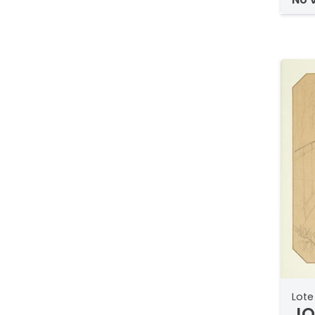
Lote
JO