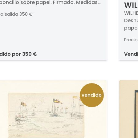
boncillo sobre papel. Firmado. Medidas
WIL
x 250 mm. . Procedencia . - Sala Parés,
fem
WILHE
io salida
350 €
elona (etiqueta al dorso) . - Colección
Desnu
icular.
papel
. - Cu
Precio
Colec
ndido por
350 €
vend
vendido