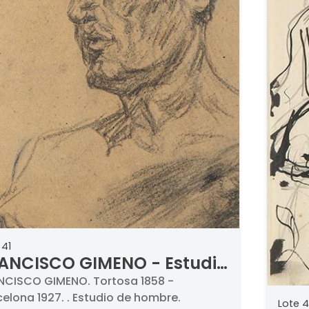
 41
ANCISCO GIMENO - Estudio
 hombre
NCISCO GIMENO. Tortosa 1858 -
elona 1927. . Estudio de hombre.
Lote 4