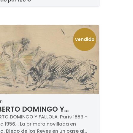
vendido
40
BERTO DOMINGO Y
LOLA - La primera
TO DOMINGO Y FALLOLA. París 1883 -
d 1956. . La primera novillada en
illada en Madrid. Diego
d. Diego de los Reyes en un pase al