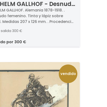
HELM GALLHOF - Desnudo
enino
LM GALLHOF. Alemania 1878-1918. .
do femenino. Tinta y lápiz sobre
. Medidas 207 x 126 mm. . Procedencia.
aderno de dibujos del pintor, h. 1900.. -
 salida
300 €
ción particular, Madrid.
ido por
300 €
vendido