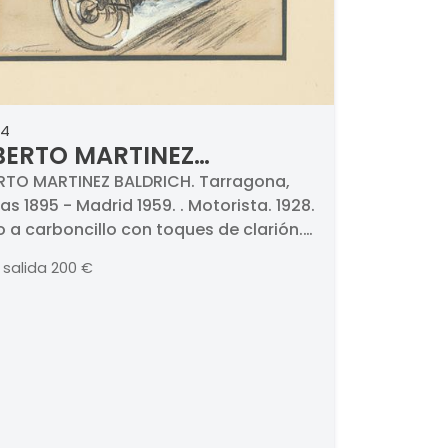
44
ERTO MARTINEZ
DRICH - Motorista
TO MARTINEZ BALDRICH. Tarragona,
nas 1895 - Madrid 1959. . Motorista. 1928.
o a carboncillo con toques de clarión.
do y fechado. Medidas 196 x 282 mm
 salida
200 €