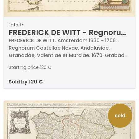
Lote 17
FREDERICK DE WITT - Regnorum
Castellae Novae, Andalusiae,
FREDERICK DE WITT. Ámsterdam 1630 - 1706. .
Regnorum Castellae Novae, Andalusiae,
Granadae, Valentiae et
Granadae, Valentiae et Murciae. 1670. Grabado
Murciae
al cobre miniado a mano. Firmado y titulado.
Starting price
120 €
Medidas 510 x 590 mm plancha. La plancha de
este mapa pertenece a la obra Atlas Maior
sold by
120 €
publicado por Frederik de Wit en 1670, pero el
mapa corresponde a una reimpresión de
principios del siglo XVIII.
sold