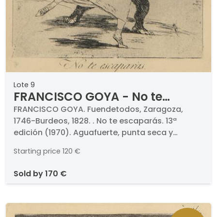
Lote 9
FRANCISCO GOYA - No te
escaparás
FRANCISCO GOYA. Fuendetodos, Zaragoza,
1746-Burdeos, 1828. . No te escaparás. 13ª
edición (1970). Aguafuerte, punta seca y
aguatinta bruñida sobre papel. Numerado (72).
Starting price
120 €
Medidas 215 x 150 mm plancha. Con marca de
aguas de Calcografía Nacional y 1970..
sold by
170 €
Pertenece a la serie de Los Caprichos.