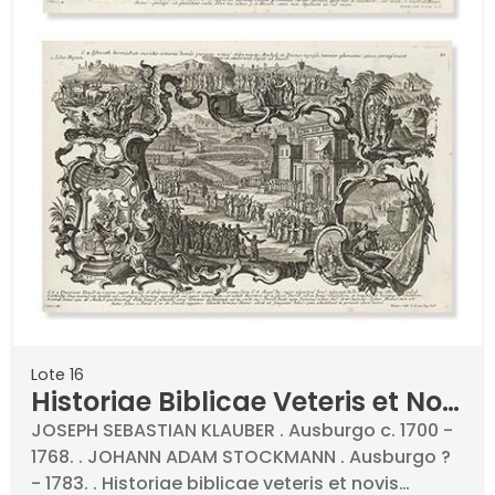
Lote 16
Historiae Biblicae Veteris et Novi
Testamenti. Ausburgo, 1748
JOSEPH SEBASTIAN KLAUBER . Ausburgo c. 1700 -
1768. . JOHANN ADAM STOCKMANN . Ausburgo ?
- 1783. . Historiae biblicae veteris et novis