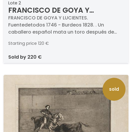
Lote 2
FRANCISCO DE GOYA Y
LUCIENTES - Un caballero
FRANCISCO DE GOYA Y LUCIENTES.
Fuentedetodos 1746 - Burdeos 1828. . Un
español mata un toro después
caballero español mata un toro después de
de haber perdido el caballo. 5ª
haber perdido el caballo. 5ª edición (1921).
edición
Starting price
120 €
Aguafuerte, aguatinta, punta seca, buril y
bruñidor. Nomerado 9. Medidas 250 x 350 mm
sold by
220 €
plancha. Con sello seco de Calcografía
Nacional para el Círculo de Bellas Artes de
Madrid.
sold