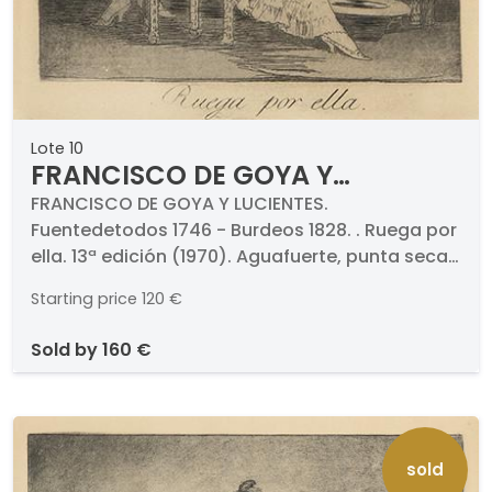
Lote 10
FRANCISCO DE GOYA Y
LUCIENTES - Ruega por ella. 13ª
FRANCISCO DE GOYA Y LUCIENTES.
Fuentedetodos 1746 - Burdeos 1828. . Ruega por
edición (1970)
ella. 13ª edición (1970). Aguafuerte, punta seca
y aguatinta bruñida sobre papel. Numerado
Starting price
120 €
(31). Medidas 208 x 150 mm plancha. Con marca
de aguas de Calcografía Nacional y 1970..
sold by
160 €
Pertenece a la serie de Los Caprichos.
sold