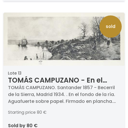
sold
Lote 13
TOMÁS CAMPUZANO - En el
fondo de la ría
TOMÁS CAMPUZANO. Santander 1857 - Becerril
de la Sierra, Madrid 1934. . En el fondo de la ría.
Aguafuerte sobre papel. Firmado en plancha.
Medidas 300 x 707 mm plancha. Con sello seco
Starting price
80 €
de Calcografía Nacional.
sold by
80 €