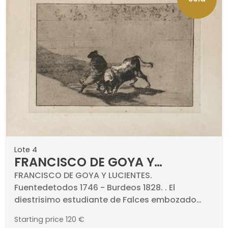
Lote 4
FRANCISCO DE GOYA Y
LUCIENTES - El diestrisimo
FRANCISCO DE GOYA Y LUCIENTES.
Fuentedetodos 1746 - Burdeos 1828. . El
estudiante de Falces
diestrisimo estudiante de Falces embozado
embozado burla al toro con sus
burla al toro con sus quiebros. 5ª Edición (1921).
quiebros. 5ª Edición (1921)
Starting price
120 €
Aguafuerte, punta seca y aguatinta bruñida