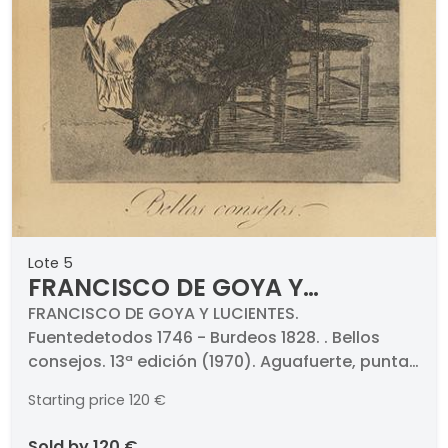
Lote 5
FRANCISCO DE GOYA Y
LUCIENTES - Bellos consejos. 13ª
FRANCISCO DE GOYA Y LUCIENTES.
Fuentedetodos 1746 - Burdeos 1828. . Bellos
edición (1970)
consejos. 13ª edición (1970). Aguafuerte, punta
seca y aguatinta bruñida sobre papel.
Starting price
120 €
Numerado (15). Medidas 220 x 152 mm plancha.
Con marca de aguas de Calcografía Nacional y
sold by
120 €