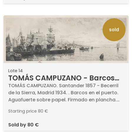
sold
Lote 14
TOMÁS CAMPUZANO - Barcos
en el puerto
TOMÁS CAMPUZANO. Santander 1857 - Becerril
de la Sierra, Madrid 1934. . Barcos en el puerto.
Aguafuerte sobre papel. Firmado en plancha.
Medidas 249 x 678 mm plancha. Con sello seco
Starting price
80 €
de Calcografia Nacional.
sold by
80 €