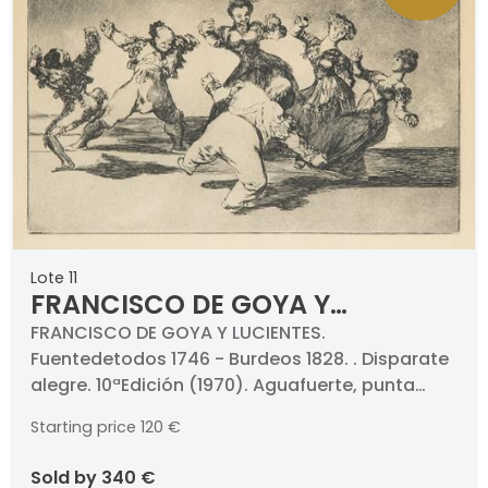
Lote 11
FRANCISCO DE GOYA Y
LUCIENTES - Disparate alegre.
FRANCISCO DE GOYA Y LUCIENTES.
Fuentedetodos 1746 - Burdeos 1828. . Disparate
10ªEdición (1970)
alegre. 10ªEdición (1970). Aguafuerte, punta
seca y aguatinta bruñida sobre papel.
Starting price
120 €
Numerado (12). Medidas 246 x 358 mm plancha.
Con marca de aguas de Calcografía Nacional y
sold by
340 €