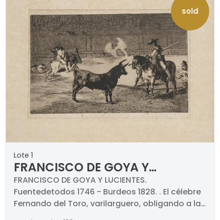
sold
Lote 1
FRANCISCO DE GOYA Y
LUCIENTES - El célebre
FRANCISCO DE GOYA Y LUCIENTES.
Fuentedetodos 1746 - Burdeos 1828. . El célebre
Fernando del Toro,
Fernando del Toro, varilarguero, obligando a la
varilarguero, obligando a la
fiera con su garrocha. 5ª Edición (1921).