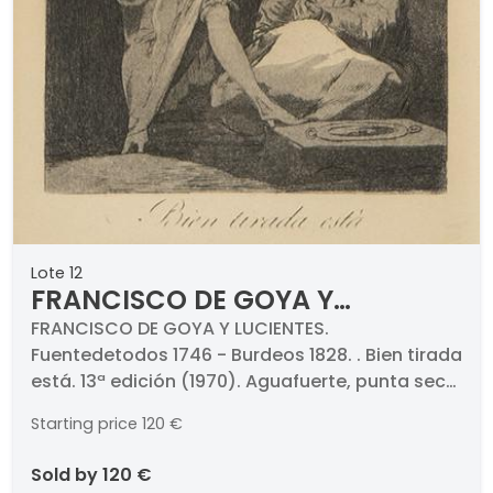
Lote 12
FRANCISCO DE GOYA Y
LUCIENTES - Bien tirada está.
FRANCISCO DE GOYA Y LUCIENTES.
Fuentedetodos 1746 - Burdeos 1828. . Bien tirada
13ª edición (1970)
está. 13ª edición (1970). Aguafuerte, punta seca
y aguatinta bruñida sobre papel. Numerado
Starting price
120 €
(17). Medidas 215 x 150 mm plancha. Con marca
de aguas de Calcografía Nacional y 1970..
sold by
120 €
Pertenece a la serie de Los Caprichos.