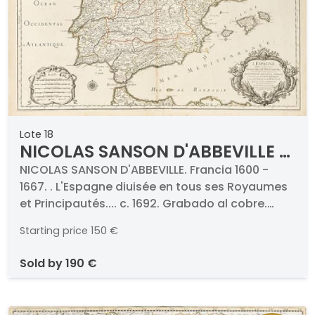
Lote 18
NICOLAS SANSON D'ABBEVILLE -
L'Espagne diuisée en tous ses
NICOLAS SANSON D'ABBEVILLE. Francia 1600 -
1667. . L'Espagne diuisée en tous ses Royaumes
Royaumes et Principautés...
et Principautés.... c. 1692. Grabado al cobre.
París, c. 1692
Firmado y titulado. Medidas 595 x 900 mm
Starting price
150 €
plancha
sold by
190 €