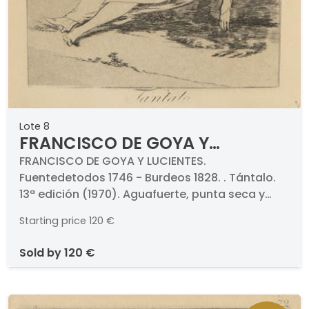
Lote 8
FRANCISCO DE GOYA Y
LUCIENTES - Tántalo. 13ª edición
FRANCISCO DE GOYA Y LUCIENTES.
Fuentedetodos 1746 - Burdeos 1828. . Tántalo.
(1970)
13ª edición (1970). Aguafuerte, punta seca y
aguatinta bruñida sobre papel. Numerado (9).
Starting price
120 €
Medidas 205 x 150 mm plancha. Con marca de
aguas de Calcografía Nacional y 1970..
sold by
120 €
Pertenece a la serie de Los Caprichos.