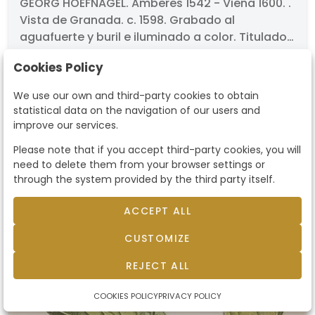
Granada
GEORG HOEFNAGEL. Amberes 1542 - Viena 1600. .
Vista de Granada. c. 1598. Grabado al
aguafuerte y buril e iluminado a color. Titulado.
Medidas 325 x 505 mm. Procede de la obra de
Starting price
250 €
Cookies Policy
Braun & Hogenberg titulada "Civitates Orbis
Terrarum".
sold by
420 €
We use our own and third-party cookies to obtain
statistical data on the navigation of our users and
improve our services.
Please note that if you accept third-party cookies, you will
need to delete them from your browser settings or
sold
through the system provided by the third party itself.
ACCEPT ALL
CUSTOMIZE
REJECT ALL
COOKIES POLICY
PRIVACY POLICY