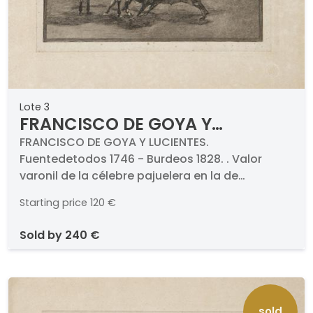
Lote 3
FRANCISCO DE GOYA Y
LUCIENTES - Valor varonil de la
FRANCISCO DE GOYA Y LUCIENTES.
Fuentedetodos 1746 - Burdeos 1828. . Valor
célebre pajuelera en la de
varonil de la célebre pajuelera en la de
Zaragoza
Zaragoza. 5ª edición (1921). Aguafuerte,
Starting price
120 €
aguatinta, punta seca, buril y bruñidor.
Numerado. Medidas 250 x 350 mm plancha.
sold by
240 €
Con sello seco de la Calcografía Nacional para
el Círculo de Bellas Artes.
sold