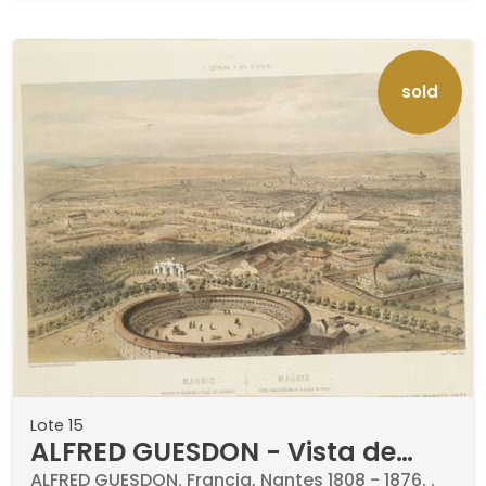
sold
Lote 15
ALFRED GUESDON - Vista de
Madrid con la Plaza de toros de
ALFRED GUESDON. Francia, Nantes 1808 - 1876. .