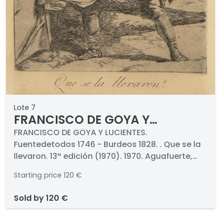
Lote 7
FRANCISCO DE GOYA Y
LUCIENTES - Que se la llevaron.
FRANCISCO DE GOYA Y LUCIENTES.
Fuentedetodos 1746 - Burdeos 1828. . Que se la
13ª edición (1970). 1970
llevaron. 13ª edición (1970). 1970. Aguafuerte,
punta seca y aguatinta bruñida sobre papel.
Starting price
120 €
Numerado (8). Medidas 215 x 145 mm plancha.
Con marca de aguas de Calcografía Nacional y
sold by
120 €
1970.. Pertenece a la serie de Los Caprichos.