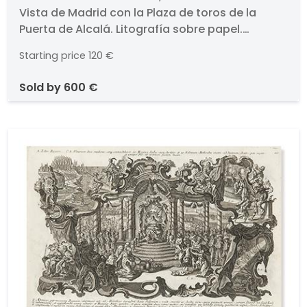
Vista de Madrid con la Plaza de toros de la
la Puerta de Alcalá
Puerta de Alcalá. Litografía sobre papel.
Firmada y titulada. Medidas 355 x 537 mm.
Starting price
120 €
Pertenece a la obra "L´Espagne a vol d´oiseau",
Hauser y Delarue, Paris.
sold by
600 €