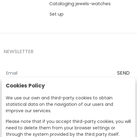
Cataloging jewels-watches
Set up
NEWSLETTER
SEND
I accept the
Terms and Conditions
and
Privacy Policy
Cookies Policy
According to the LOPD and development provisions, we inform you
We use our own and third-party cookies to obtain
that your personal data will be processed by Segre Auctions in order
statistical data on the navigation of our users and
to manage the commercial relationship. You can exercise the rights
improve our services.
of access, rectification, cancellation, opposition and other rights in
the terms established in the current regulations by contacting us.
Please note that if you accept third-party cookies, you will
Likewise, you can ask us to send additional information about our
need to delete them from your browser settings or
data protection policy by calling 915159584 or by sending an e-mail
through the system provided by the third party itself.
to info@subastassegre.es