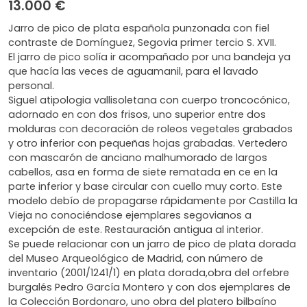
13.000 €
Jarro de pico de plata española punzonada con fiel
contraste de Domínguez, Segovia primer tercio S. XVII.
El jarro de pico solía ir acompañado por una bandeja ya
que hacía las veces de aguamanil, para el lavado
personal.
Siguel atipologia vallisoletana con cuerpo troncocónico,
adornado en con dos frisos, uno superior entre dos
molduras con decoración de roleos vegetales grabados
y otro inferior con pequeñas hojas grabadas. Vertedero
con mascarón de anciano malhumorado de largos
cabellos, asa en forma de siete rematada en ce en la
parte inferior y base circular con cuello muy corto. Este
modelo debío de propagarse rápidamente por Castilla la
Vieja no conociéndose ejemplares segovianos a
excepción de este. Restauración antigua al interior.
Se puede relacionar con un jarro de pico de plata dorada
del Museo Arqueológico de Madrid, con número de
inventario (2001/1241/1) en plata dorada,obra del orfebre
burgalés Pedro García Montero y con dos ejemplares de
la Colección Bordonaro, uno obra del platero bilbaíno