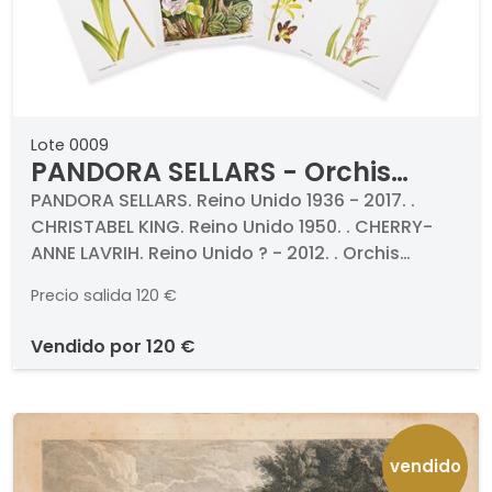
Lote 0009
PANDORA SELLARS - Orchis
sancta, Paphiopedilum exul,
PANDORA SELLARS. Reino Unido 1936 - 2017. .
CHRISTABEL KING. Reino Unido 1950. . CHERRY-
Ansellia africana y Lycaste
ANNE LAVRIH. Reino Unido ? - 2012. . Orchis
candida
sancta, Paphiopedilum exul, Ansellia africana y
Precio salida
120 €
Lycaste candida. Cuatro grabados
cromolitografiados (cuatro). Firmados,
vendido por
120 €
titulados y numerados. Medidas 250 x 155 mm
cada una. . Proceden de la Curtis's Botanical
Magazine, vol. X (part 1), Londres, 1993.
vendido