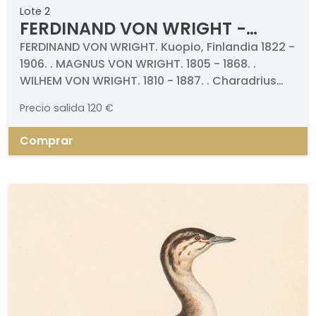
Lote 2
FERDINAND VON WRIGHT -
Charadrius Pluvialis y
FERDINAND VON WRIGHT. Kuopio, Finlandia 1822 -
1906. . MAGNUS VON WRIGHT. 1805 - 1868. .
Charadrius Alexandrinus
WILHEM VON WRIGHT. 1810 - 1887. . Charadrius
Pluvialis y Charadrius Alexandrinus. Pareja de
Precio salida
120 €
grabados cromolitografiados (dos). Firmados
y titulados. Medidas 340 x 260 mm cada uno.
Comprar
Impresos por "A. Börzells".. . Proceden de la obra
"Svenka faglar".