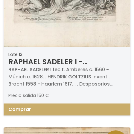
Lote 13
RAPHAEL SADELER I -
Desposorios místicos de Santa
RAPHAEL SADELER I fecit. Amberes c. 1560 -
Múnich c. 1628. . HENDRIK GOLTZIUS invent..
Catalina
Bracht 1558 - Haarlem 1617. . . Desposorios
místicos de Santa Catalina. Grabado al cobre.
Precio salida
150 €
Firmado. Medidas 185 x 240 mm
Comprar