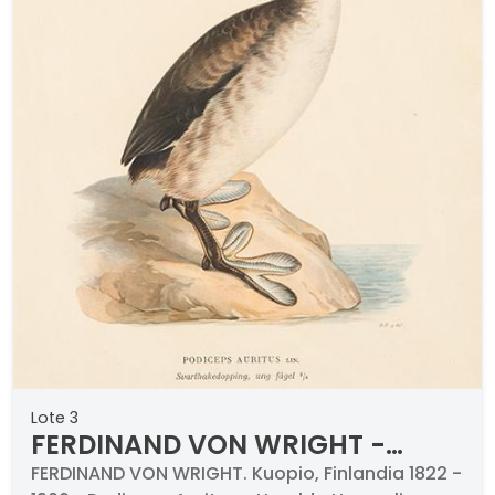
Lote 3
FERDINAND VON WRIGHT -
Podiceps Auritus y Harelda
FERDINAND VON WRIGHT. Kuopio, Finlandia 1822 -