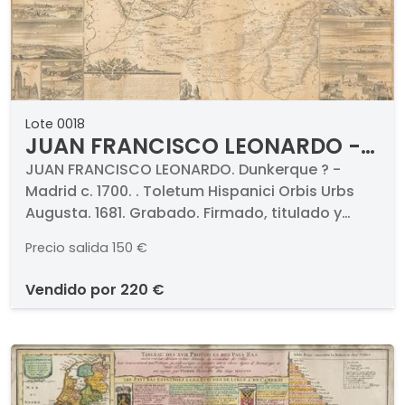
Lote 0018
JUAN FRANCISCO LEONARDO -
Toletum Hispanici Orbis Urbs
JUAN FRANCISCO LEONARDO. Dunkerque ? -
Madrid c. 1700. . Toletum Hispanici Orbis Urbs
Augusta
Augusta. 1681. Grabado. Firmado, titulado y
fechado. Medidas 790 x 670 mm
Precio salida
150 €
vendido por
220 €