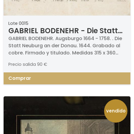
Lote 0015
GABRIEL BODENEHR - Die Statt
Neuburg an der Donau
GABRIEL BODENEHR. Augsburgo 1664 - 1758. . Die
Statt Neuburg an der Donau. 1644. Grabado al
cobre. Firmado y titulado. Medidas 315 x 360
mm plancha. Enmarcado. Procede de la obra,
Precio salida
90 €
"Kupferstich in der Topographia Germaniae des
Matthaeus Merian".k
Comprar
vendido