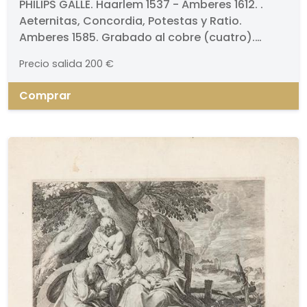
Concordia, Potestas y Ratio
PHILIPS GALLE. Haarlem 1537 - Amberes 1612. .
Aeternitas, Concordia, Potestas y Ratio.
Amberes 1585. Grabado al cobre (cuatro).
Firmado y titulado. Medidas 152 x 890 mm
Precio salida
200 €
plancha cada una. . Bibliografía:. - New
Hollstein, Dutch and Flemish etchings,
Comprar
engravings... vol. 342.