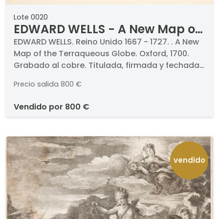
Lote 0020
EDWARD WELLS - A New Map of
the Terraqueous Globe
EDWARD WELLS. Reino Unido 1667 - 1727. . A New
Map of the Terraqueous Globe. Oxford, 1700.
Grabado al cobre. Titulada, firmada y fechada.
Medidas 375 x 520 mm plancha. 1er estado de 2.
Precio salida
800 €
.
vendido por
800 €
vendido