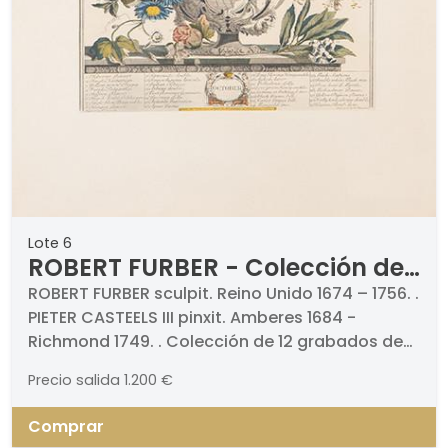
Lote 6
ROBERT FURBER - Colección de
12 grabados de flores y frutas
ROBERT FURBER sculpit. Reino Unido 1674 – 1756. .
PIETER CASTEELS III pinxit. Amberes 1684 -
con los meses del año
Richmond 1749. . Colección de 12 grabados de
flores y frutas con los meses del año. 1730-1732.
Precio salida
1.200 €
Grabados (doce). Firmados, titulados y
fechados. Medidas 410 x 310 mm cada uno
Comprar