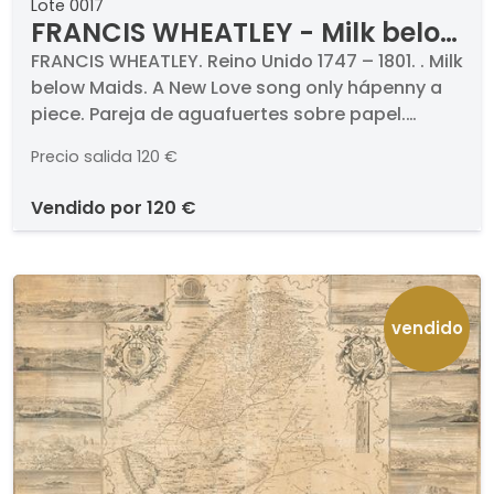
Lote 0017
FRANCIS WHEATLEY - Milk below
Maids
FRANCIS WHEATLEY. Reino Unido 1747 – 1801. . Milk
below Maids. A New Love song only hápenny a
piece. Pareja de aguafuertes sobre papel.
Titulados en inglés y francés. Medidas 340 x 260
Precio salida
120 €
mm cada uno. . Proceden de la serie "Cries of
London".. Enmarcados
vendido por
120 €
vendido