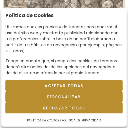
Política de Cookies
Utilizamos cookies propias y de terceros para analizar el
uso del sitio web y mostrarte publicidad relacionada con
tus preferencias sobre la base de un perfil elaborado a
partir de tus hábitos de navegación (por ejemplo, páginas
visitadas).
Tenga en cuenta que, si acepta las cookies de terceros,
Lote 0021
deberá eliminarlas desde las opciones del navegador o
JUAN ANTONIO SALVADOR
desde el sistema ofrecido por el propio tercero.
CARMONA - América
JUAN ANTONIO SALVADOR CARMONA sculpit..
Nava del Rey, Valladolid 1740 - Madrid 1805. .
ACEPTAR TODAS
LUCA GIORDANO pinxit.. Nápoles 1634 - Nápoles
PERSONALIZAR
1705. . América. Grabado. Firmado y titulado.
Precio salida
90 €
Medidas 400 x 460 mm apróx.
RECHAZAR TODAS
vendido por
90 €
POLÍTICA DE COOKIES
POLÍTICA DE PRIVACIDAD