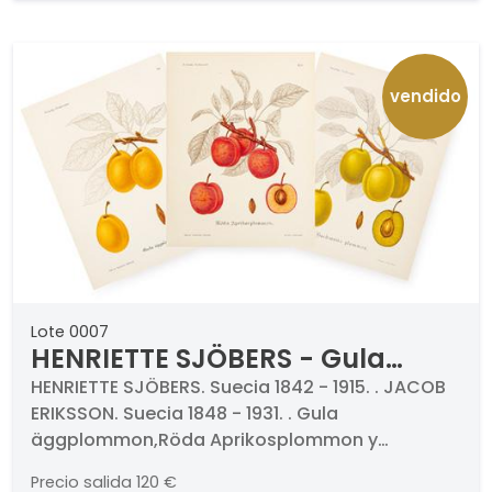
vendido
Lote 0007
HENRIETTE SJÖBERS - Gula
äggplommon,Röda
HENRIETTE SJÖBERS. Suecia 1842 - 1915. . JACOB
ERIKSSON. Suecia 1848 - 1931. . Gula
Aprikosplommon y Hackmans
äggplommon,Röda Aprikosplommon y
plommon (variedades de
Hackmans plommon (variedades de
albaricoques y ciruelas
Precio salida
120 €