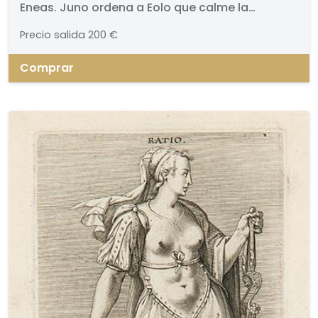
Eneas. Juno ordena a Eolo que calme la
ordena a Eolo que calme la
tempestad. 1721. Grabado. Firmado y titulado.
tempestad
Precio salida
200 €
Medidas 440 x 550 mm cada uno
Comprar