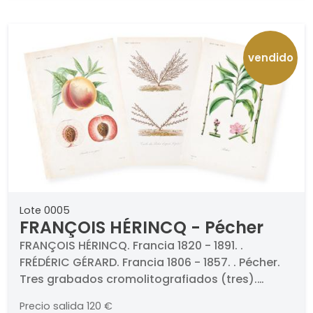
vendido
Lote 0005
FRANÇOIS HÉRINCQ - Pécher
FRANÇOIS HÉRINCQ. Francia 1820 - 1891. .
FRÉDÉRIC GÉRARD. Francia 1806 - 1857. . Pécher.
Tres grabados cromolitografiados (tres).
Firmados, titulado y numerados. Medidas 270 x
Precio salida
120 €
190 mm cada uno. . Publicado por L. Guérin y De