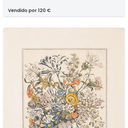
Théodore MORGAND, librero-editor - Via
vendido por
120 €
Bonaparte 5 - París.