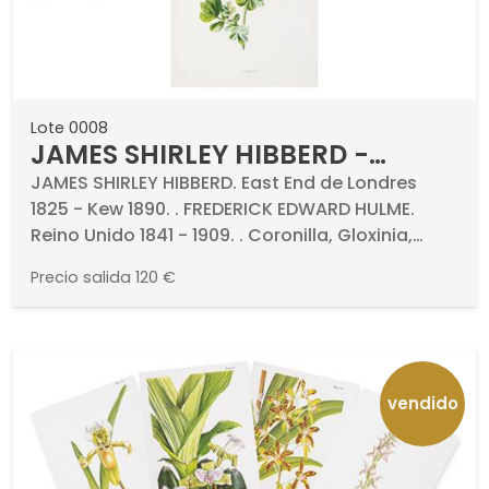
Lote 0008
JAMES SHIRLEY HIBBERD -
Coronilla, Gloxinia, Magnolia y
JAMES SHIRLEY HIBBERD. East End de Londres
1825 - Kew 1890. . FREDERICK EDWARD HULME.
Achimenes
Reino Unido 1841 - 1909. . Coronilla, Gloxinia,
Magnolia y Achimenes. Cuatro grabados
Precio salida
120 €
cromolitografiados (cuatro). Titulados.
Medidas 183 x 130 mm cada una. . Publicado por
Cassel, Peter, Galpin en Londres.
vendido