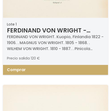
Lote 1
FERDINAND VON WRIGHT -
Pinicola Enucleator y Emberiza
FERDINAND VON WRIGHT. Kuopio, Finlandia 1822 -
1906. . MAGNUS VON WRIGHT. 1805 - 1868. .
Citrinella
WILHEM VON WRIGHT. 1810 - 1887. . Pinicola
Enucleator y Emberiza Citrinella. Grabados
Precio salida
120 €
cromolitografiados (dos). Firmados y titulados.
Medidas 340 x 260 mm cada uno. Impresos por
Comprar
"A. Börzells".. . Proceden de la obra "Svenka
faglar".