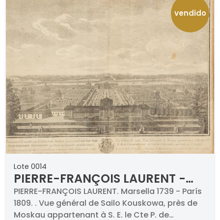
vendido
Lote 0014
PIERRE-FRANÇOIS LAURENT -
Vue général de Sailo Kouskowa,
PIERRE-FRANÇOIS LAURENT. Marsella 1739 - París
1809. . Vue général de Sailo Kouskowa, près de
près de Moskau appartenant à
Moskau appartenant à S. E. le Cte P. de
S. E. le Cte P. de Cheremettoff