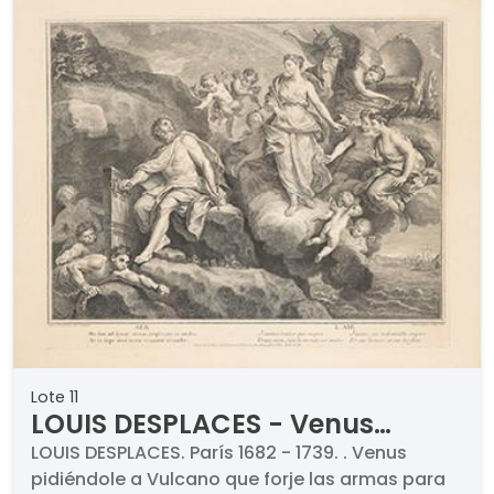
Lote 11
LOUIS DESPLACES - Venus
pidiéndole a Vulcano que forje
LOUIS DESPLACES. París 1682 - 1739. . Venus
pidiéndole a Vulcano que forje las armas para
las armas para EneasJuno