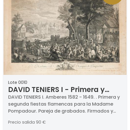
Lote 0010
DAVID TENIERS I - Primera y
segunda fiestas flamencas
DAVID TENIERS I. Amberes 1582 - 1649. . Primera y
segunda fiestas flamencas para la Madame
para la Madame Pompadour
Pompadour. Pareja de grabados. Firmados y
titulados. Medidas 550 x 750 mm cada uno.
Precio salida
90 €
Enmarcados