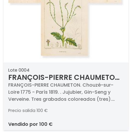
Lote 0004
FRANÇOIS-PIERRE CHAUMETON
- Jujubier, Gin-Seng y Verveine
FRANÇOIS-PIERRE CHAUMETON. Chouzé-sur-
Loire 1775 - París 1819. . Jujubier, Gin-Seng y
Verveine. Tres grabados coloreados (tres).
Firmados, titulados y numerados. Medidas 197 x
Precio salida
100 €
124 mm cada una. . Proceden de la obra "Flore
Medicale", París.
vendido por
100 €