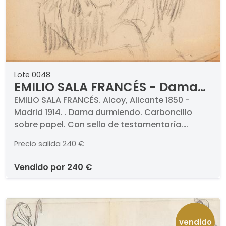
Lote 0048
EMILIO SALA FRANCÉS - Dama
durmiendo
EMILIO SALA FRANCÉS. Alcoy, Alicante 1850 -
Madrid 1914. . Dama durmiendo. Carboncillo
sobre papel. Con sello de testamentaría.
Medidas 270 x 337 mm
Precio salida
240 €
vendido por
240 €
vendido