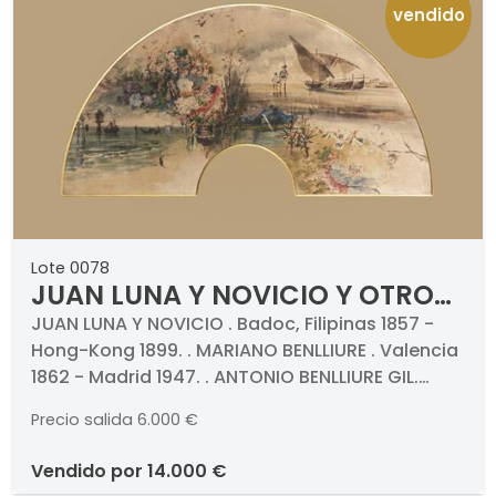
vendido
Lote 0078
JUAN LUNA Y NOVICIO Y OTROS
ARTISTAS - Venecia
JUAN LUNA Y NOVICIO . Badoc, Filipinas 1857 -
Hong-Kong 1899. . MARIANO BENLLIURE . Valencia
1862 - Madrid 1947. . ANTONIO BENLLIURE GIL.
Valencia 1859 - Madrid 1930. . FRANCISCO
Precio salida
6.000 €
MASRIERA. Barcelona 1842- 1902. . Venecia. Óleo
sobre país de abanico en seda. Firmado por
vendido por
14.000 €
varios artistas. Medidas 310 x 630 mm