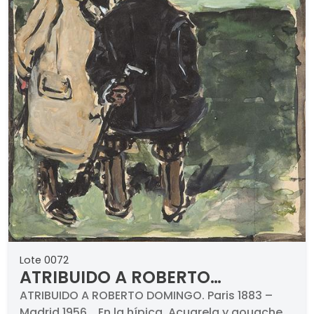
Lote 0072
ATRIBUIDO A ROBERTO
DOMINGO - En la hípica
ATRIBUIDO A ROBERTO DOMINGO. Paris 1883 –
Madrid 1956. . En la hípica. Acuarela y gouache