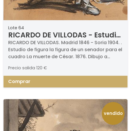
Lote 64
RICARDO DE VILLODAS - Estudio
de figura la figura de un
RICARDO DE VILLODAS. Madrid 1846 - Soria 1904. .
Estudio de figura la figura de un senador para el
senador para el cuadro La
cuadro La muerte de César. 1876. Dibujo a
muerte de César
carboncillo y clarión. Titulado. Medidas 450 x
Precio salida
120 €
310 mm. Con sello de testamentaría.
Comprar
vendido