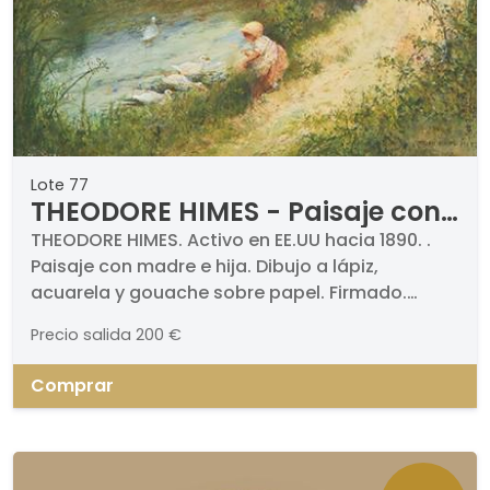
Lote 77
THEODORE HIMES - Paisaje con
madre e hija
THEODORE HIMES. Activo en EE.UU hacia 1890. .
Paisaje con madre e hija. Dibujo a lápiz,
acuarela y gouache sobre papel. Firmado.
Medidas 575 x 400 mm
Precio salida
200 €
Comprar