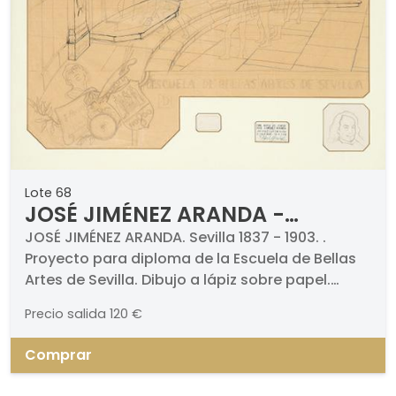
Lote 68
JOSÉ JIMÉNEZ ARANDA -
Proyecto para diploma de la la
JOSÉ JIMÉNEZ ARANDA. Sevilla 1837 - 1903. .
Proyecto para diploma de la Escuela de Bellas
Escuela de Bellas Artes de
Artes de Sevilla. Dibujo a lápiz sobre papel.
Sevilla
Firmado y titulado (con sello del artista).
Precio salida
120 €
Medidas 405 x 560 mm. . Certificado por el nieto
del artista.
Comprar