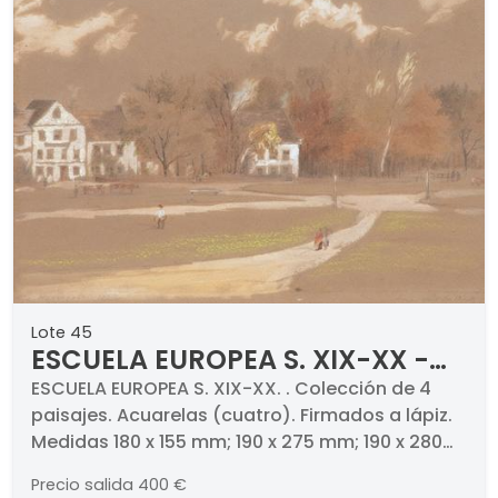
Lote 45
ESCUELA EUROPEA S. XIX-XX -
Colección de 4 paisajes
ESCUELA EUROPEA S. XIX-XX. . Colección de 4
paisajes. Acuarelas (cuatro). Firmados a lápiz.
Medidas 180 x 155 mm; 190 x 275 mm; 190 x 280
mm; 265 x 185 mm
Precio salida
400 €