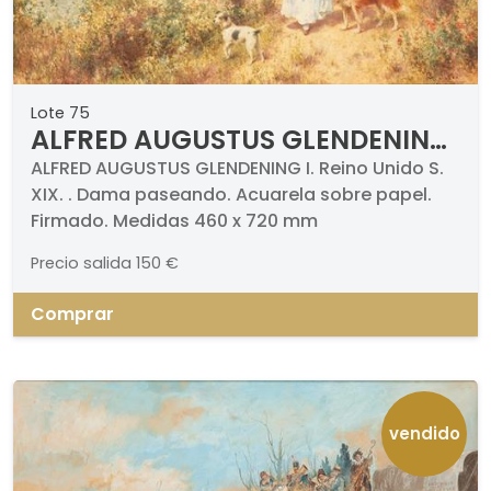
Lote 75
ALFRED AUGUSTUS GLENDENING
I - Dama paseando
ALFRED AUGUSTUS GLENDENING I. Reino Unido S.
XIX. . Dama paseando. Acuarela sobre papel.
Firmado. Medidas 460 x 720 mm
Precio salida
150 €
Comprar
vendido