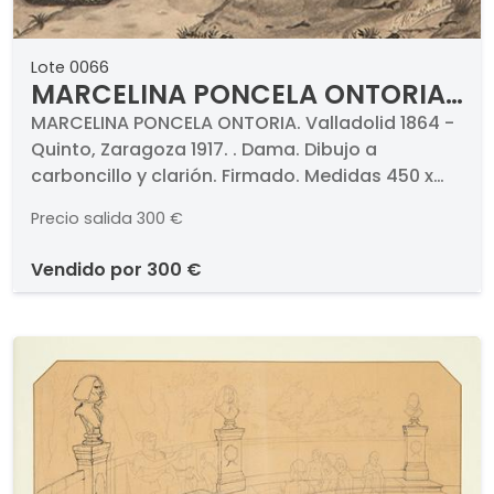
Lote 0066
MARCELINA PONCELA ONTORIA
- Dama
MARCELINA PONCELA ONTORIA. Valladolid 1864 -
Quinto, Zaragoza 1917. . Dama. Dibujo a
carboncillo y clarión. Firmado. Medidas 450 x
315 mm
Precio salida
300 €
vendido por
300 €