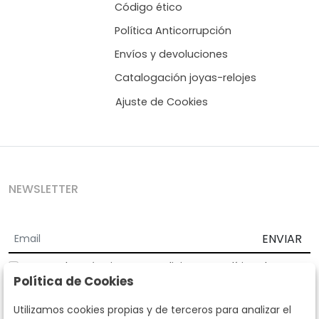
Código ético
Política Anticorrupción
Envíos y devoluciones
Catalogación joyas-relojes
Ajuste de Cookies
NEWSLETTER
ENVIAR
Acepto los
Términos y Condiciones
y
Política de
Política de Cookies
privacidad
Según la LOPD y disposiciones de desarrollo, informamos que sus
Utilizamos cookies propias y de terceros para analizar el