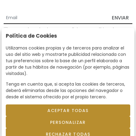
ENVIAR
Acepto los
Términos y Condiciones
y
Política de
Política de Cookies
privacidad
Según la LOPD y disposiciones de desarrollo, informamos que sus
Utilizamos cookies propias y de terceros para analizar el
datos personales serán tratados por parte de Subastas Segre con la
uso del sitio web y mostrarte publicidad relacionada con
finalidad de gestionar la relación comercial. Puede ejercitar los
tus preferencias sobre la base de un perfil elaborado a
derechos de acceso, rectificación, cancelación, oposición y demás
partir de tus hábitos de navegación (por ejemplo, páginas
derechos en los términos establecidos en la normativa vigente
visitadas).
dirigiéndote a nosotros. Asimismo, nos puede solicitar el envío de
información adicional sobre nuestra política de protección de datos
Tenga en cuenta que, si acepta las cookies de terceros,
llamando al teléfono 915159584 o enviando un e-mail a
deberá eliminarlas desde las opciones del navegador o
info@subastassegre.es
Este sitio está protegido por reCAPTCHA y se aplican la
Política de
desde el sistema ofrecido por el propio tercero.
privacidad
y los
Términos de servicio
de Google.
ACEPTAR TODAS
© 2026
Subastas Segre
- Todos los derechos
PERSONALIZAR
reservados.
Desarrollado por Labelgrup Networks.
RECHAZAR TODAS