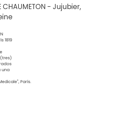
 CHAUMETON - Jujubier,
eine
ON
ís 1819
ne
(tres)
erados
a una
edicale", París.