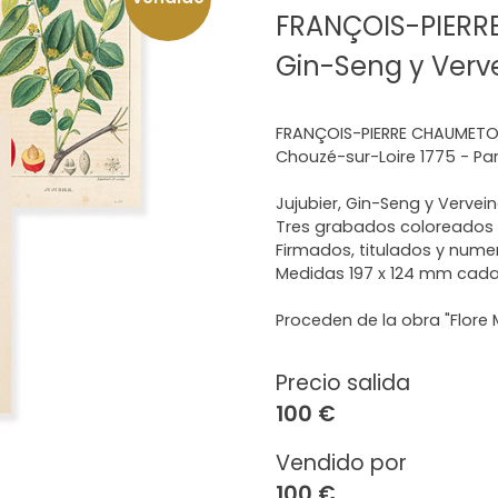
FRANÇOIS-PIERRE
Gin-Seng y Verv
FRANÇOIS-PIERRE CHAUMET
Chouzé-sur-Loire 1775 - Par
Jujubier, Gin-Seng y Vervei
Tres grabados coloreados 
Firmados, titulados y num
Medidas 197 x 124 mm cad
Proceden de la obra "Flore M
Precio salida
100 €
Vendido por
100 €