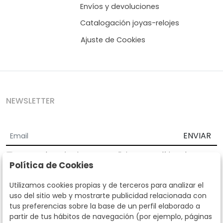
Envíos y devoluciones
Catalogación joyas-relojes
Ajuste de Cookies
NEWSLETTER
ENVIAR
Acepto los
Términos y Condiciones
y
Política de
Política de Cookies
privacidad
Según la LOPD y disposiciones de desarrollo, informamos que sus
Utilizamos cookies propias y de terceros para analizar el
datos personales serán tratados por parte de Subastas Segre con la
uso del sitio web y mostrarte publicidad relacionada con
finalidad de gestionar la relación comercial. Puede ejercitar los
tus preferencias sobre la base de un perfil elaborado a
derechos de acceso, rectificación, cancelación, oposición y demás
partir de tus hábitos de navegación (por ejemplo, páginas
derechos en los términos establecidos en la normativa vigente