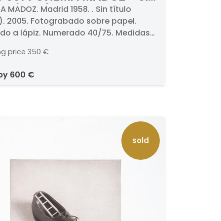
ulo (Pipa)
 MADOZ. Madrid 1958. . Sin título
). 2005. Fotograbado sobre papel.
do a lápiz. Numerado 40/75. Medidas
44 cm
ng price
350 €
 by
600 €
sold