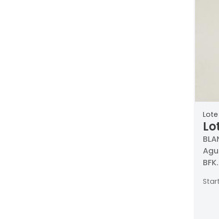
Lote
Lo
Fig
BLAN
Agu
BFK.
Titu
Star
Med