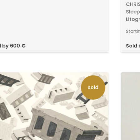
Fau
CHRIS
Sleep
Litogr
Cuerd
Starti
lápiz
d by
600 €
sold
sold