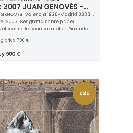
e 3007 JUAN GENOVÉS -
ipse
GENOVÉS. Valencia 1930-Madrid 2020. .
se. 2003. Serigrafía sobre papel
al con sello seco de atelier. Firmada a
ador y fechada 2003. P. T. (Prueba de
ng price
700 €
r) 7/7. Medidas 70,5 x 96 cm. Estampa
 de Serie, Madrid 2003. . BIBLIOGRAFÍA .
 by
900 €
ogo digital del artista.
juangenoves.com
sold