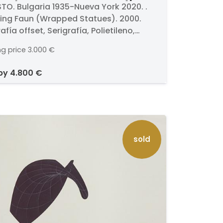
n (Wrapped Statues)
TO. Bulgaria 1935-Nueva York 2020. .
ing Faun (Wrapped Statues). 2000.
afía offset, Serigrafía, Polietileno,
a y Crayón sobre Cartón. Firmado a
ng price
3.000 €
. Numerado 14/100. Medidas 81 x 58 cm
 by
4.800 €
sold