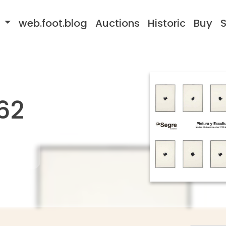
s
web.foot.blog
Auctions
Historic
Buy
S
62