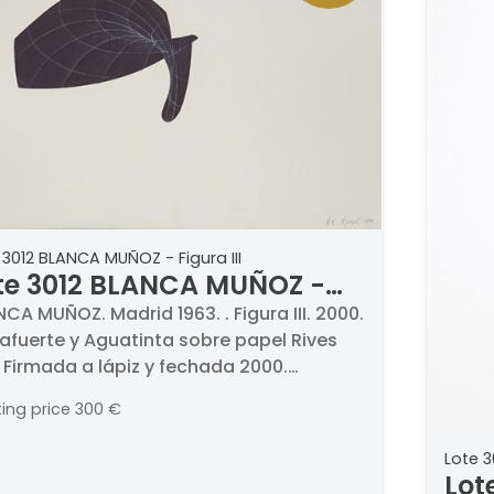
 3012 BLANCA MUÑOZ - Figura III
te 3012 BLANCA MUÑOZ -
ura III
CA MUÑOZ. Madrid 1963. . Figura III. 2000.
afuerte y Aguatinta sobre papel Rives
 Firmada a lápiz y fechada 2000.
lada al dorso. P.T. (Prueba de taller).
ting price
300 €
idas 56 x 76 cm
Lote 3
Lot