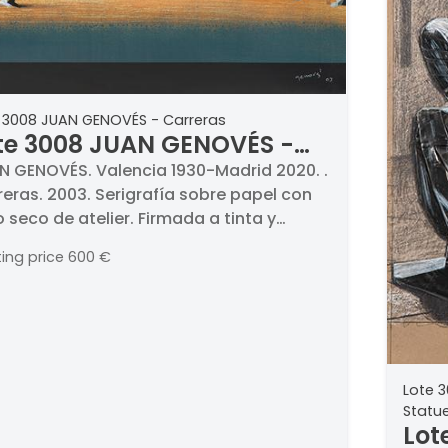
 3008 JUAN GENOVÉS - Carreras
te 3008 JUAN GENOVÉS -
rreras
N GENOVÉS. Valencia 1930-Madrid 2020. .
eras. 2003. Serigrafía sobre papel con
o seco de atelier. Firmada a tinta y
hada 2003. H.C. (Hors Commerce).
ting price
600 €
idas 70 x 100 cm. Estampa Fuera de
e, Madrid 2003. . BIBLIOGRAFÍA . Catálogo
ital del artista. www.juangenoves.com
Lote 
Statu
Lot