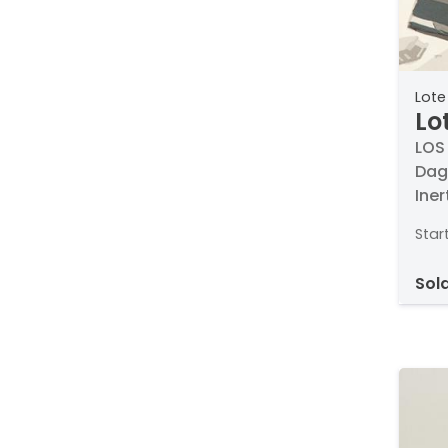
Lote
Lo
Bl
LOS
Dag
Iner
Fir
Star
39/
sol