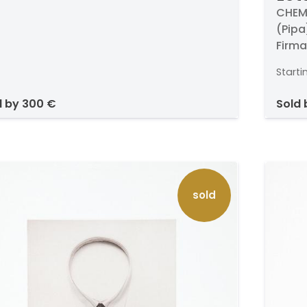
tít
CHEMA
(Pipa
Firma
53 x 
Starti
d by
300 €
sold
sold