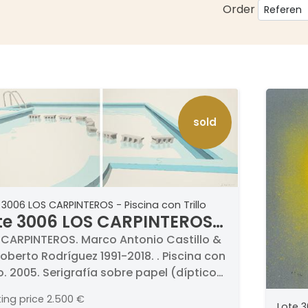
Order
sold
 3006 LOS CARPINTEROS - Piscina con Trillo
te 3006 LOS CARPINTEROS -
scina con Trillo
 CARPINTEROS. Marco Antonio Castillo &
berto Rodríguez 1991-2018. . Piscina con
lo. 2005. Serigrafía sobre papel (díptico).
mada a lápiz y fechada 2005. Numerada
ting price
2.500 €
99. Medidas 76 x 212 cm
Lote 