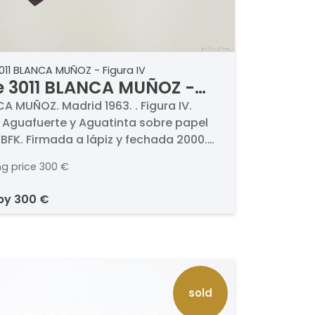
011 BLANCA MUÑOZ - Figura IV
e 3011 BLANCA MUÑOZ -
ura IV
A MUÑOZ. Madrid 1963. . Figura IV.
 Aguafuerte y Aguatinta sobre papel
 BFK. Firmada a lápiz y fechada 2000.
da al dorso. P.T. (Prueba de taller).
ng price
300 €
as 56 x 76 cm
 by
300 €
sold