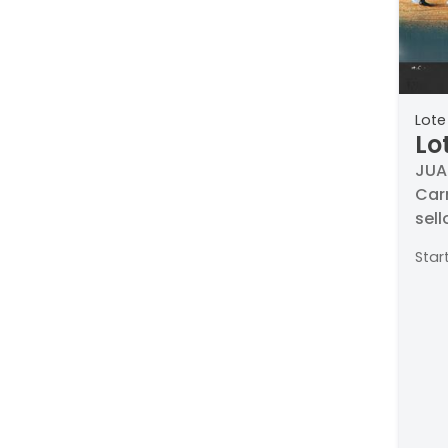
Lote
Lo
Ca
JUA
Carr
sell
fec
Star
Med
Seri
dig