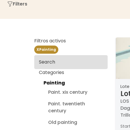
Filters
Filtros activos
X
Painting
Search
Categories
Painting
Lote
Paint. xix century
Lo
Pi
LOS
Paint. twentieth
Dago
century
Tril
Fir
Old painting
Star
20/