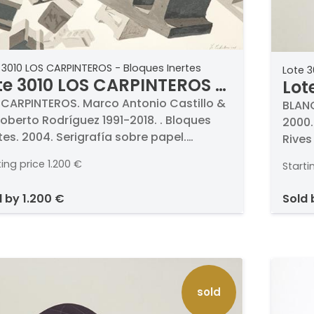
 3010 LOS CARPINTEROS - Bloques Inertes
Lote 3
te 3010 LOS CARPINTEROS -
Lot
oques Inertes
 CARPINTEROS. Marco Antonio Castillo &
Fig
BLANC
oberto Rodríguez 1991-2018. . Bloques
2000.
tes. 2004. Serigrafía sobre papel.
Rives
mada a lápiz y fechada 2004. Numerada
Titula
ting price
1.200 €
Starti
99. Medidas 76 x 106 cm
Medid
d by
1.200 €
sold
sold