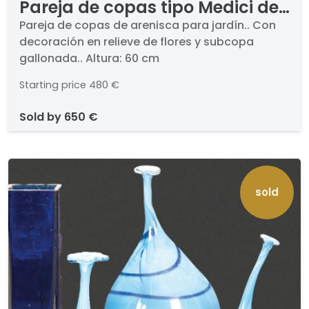
Pareja de copas tipo Medici de
arenisca para jardín con flores
Pareja de copas de arenisca para jardín.. Con
decoración en relieve de flores y subcopa
en relieve
gallonada.. Altura: 60 cm
Starting price
480 €
sold by
650 €
sold