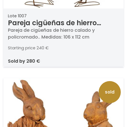
Lote 1007
Pareja cigüeñas de hierro
colado para jardín
Pareja de cigúeñas de hierro calado y
policromado.. Medidas: 106 x 112 cm
Starting price
240 €
sold by
280 €
sold