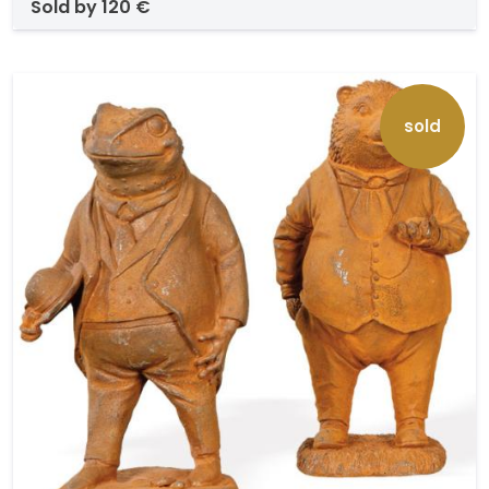
sold by
120 €
sold