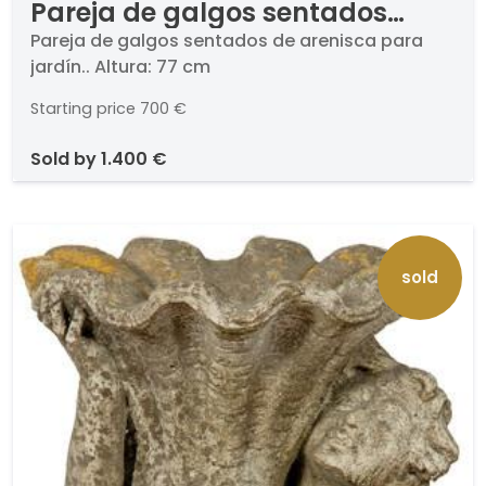
Pareja de galgos sentados
para jardín de arenisca
Pareja de galgos sentados de arenisca para
jardín.. Altura: 77 cm
Starting price
700 €
sold by
1.400 €
sold