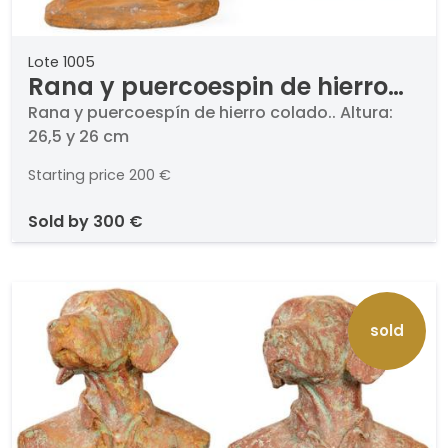
Lote 1005
Rana y puercoespin de hierro
para jardín
Rana y puercoespín de hierro colado.. Altura:
26,5 y 26 cm
Starting price
200 €
sold by
300 €
sold