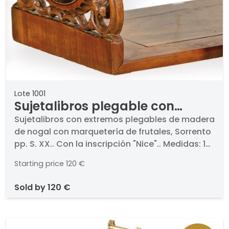
Lote 1001
Sujetalibros plegable con
marquetería Sorrento
Sujetalibros con extremos plegables de madera
de nogal con marquetería de frutales, Sorrento
pp. S. XX.. Con la inscripción "Nice".. Medidas: 17
x 13 x 37 cm
Starting price
120 €
sold by
120 €