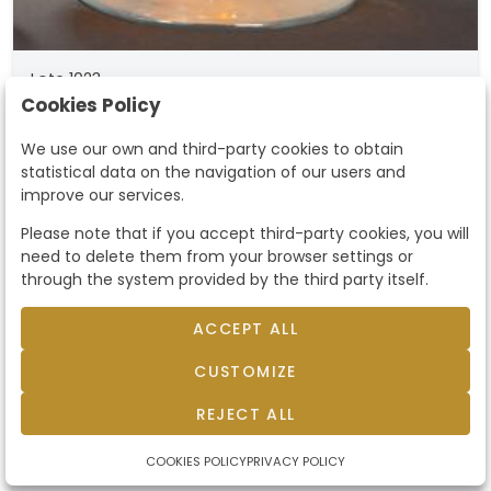
Lote 1023
Jarra de cristal de Murano
Cookies Policy
naranja
Jarra de cristal de Murano en cristal
We use our own and third-party cookies to obtain
transparente y naranja.. Altura: 33 cm
statistical data on the navigation of our users and
improve our services.
Starting price
90 €
Please note that if you accept third-party cookies, you will
sold by
110 €
need to delete them from your browser settings or
through the system provided by the third party itself.
ACCEPT ALL
CUSTOMIZE
sold
REJECT ALL
COOKIES POLICY
PRIVACY POLICY
Lote 1024