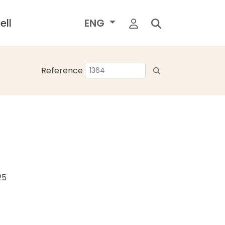
ell
ENG
Reference
25