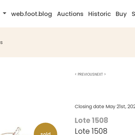
s
web.foot.blog
Auctions
Historic
Buy
S
s
<
PREVIOUS
NEXT
>
Closing date
May 21st, 20
Lote 1508
Lote 1508
sold