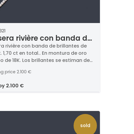
321
sera rivière con banda de
llantes de aprox. 1,70 ct en
ra rivière con banda de brillantes de
. 1,70 ct en total.. En montura de oro
l.
o de 18K. Los brillantes se estiman de
F y pureza SI.
ng price
2.100 €
 by
2.100 €
sold