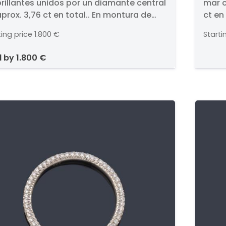
rillantes unidos por un diamante central
mar c
idos por un diamante
de b
prox. 3,76 ct en total.. En montura de
ct en
ntral de aprox. 3,76 ct en
ct e
 blanco de 18K y cierre omega.
18K. 
al.
ting price
1.800 €
Starti
d by
1.800 €