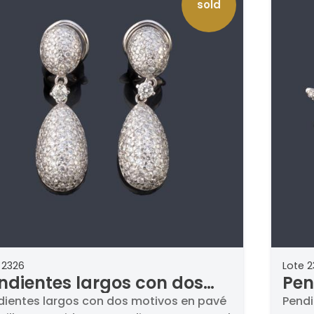
sold
 2326
Lote 2
ndientes largos con dos
Pen
tivos en pavé de brillantes
de 
dientes largos con dos motivos en pavé
Pendi