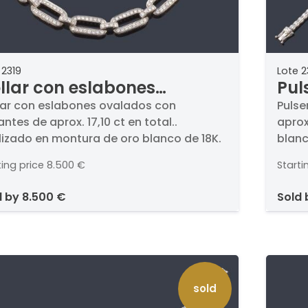
 2319
Lote 2
llar con eslabones
Pul
alados con brillantes de
bri
lar con eslabones ovalados con
Pulse
lantes de aprox. 17,10 ct en total..
aprox
ox. 17,10 ct en total.
tota
lizado en montura de oro blanco de 18K.
blanc
color 
ting price
8.500 €
Starti
d by
8.500 €
sold
sold