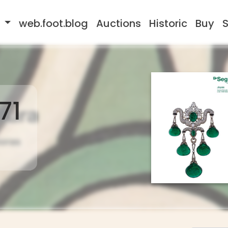
s
web.foot.blog
Auctions
Historic
Buy
S
71