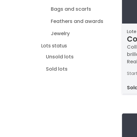
Bags and scarfs
Feathers and awards
Lote
Jewelry
Co
Lots status
ov
Col
bril
apr
Unsold lots
Rea
Sold lots
Star
sol