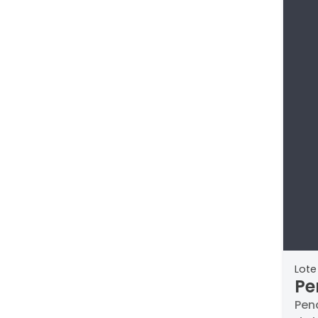
Lote
Pe
mo
Pen