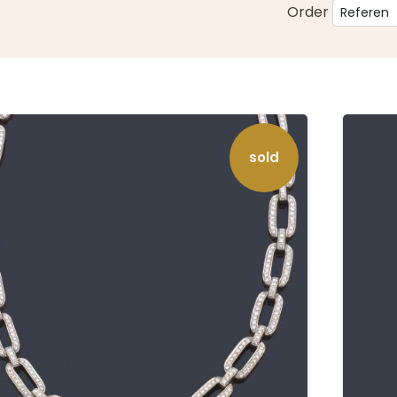
Order
sold