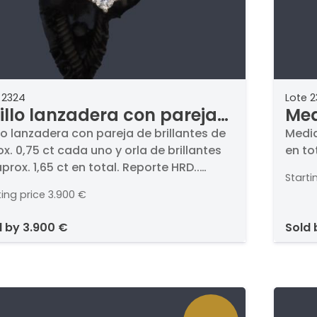
 2324
Lote 
illo lanzadera con pareja
Med
 brillantes de aprox. 0,75 ct
de a
lo lanzadera con pareja de brillantes de
Media
x. 0,75 ct cada uno y orla de brillantes
en to
da uno y orla de brillantes
prox. 1,65 ct en total. Reporte HRD..
 aprox. 1,65 ct en total.
Starti
n el reporte los dos brillantes de mayor
porte HRD.
ting price
3.900 €
año son color G-H y pureza SI-P. En
tura de platino.
d by
3.900 €
sold