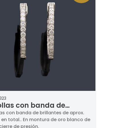
323
ollas con banda de
lantes de aprox. 1,71 ct en
las con banda de brillantes de aprox.
ct en total.. En montura de oro blanco de
l.
cierre de presión.