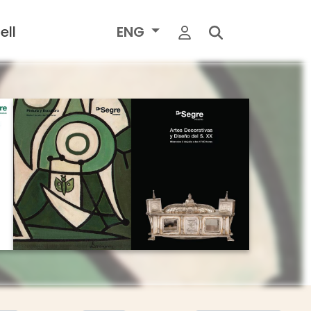
ell
ENG