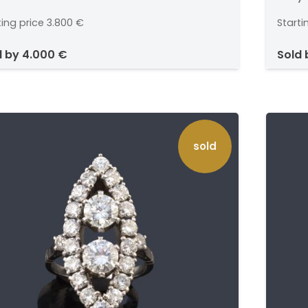
ting price
3.800 €
Starti
d by
4.000 €
sold
sold