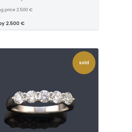
ng price
2.500 €
 by
2.500 €
sold