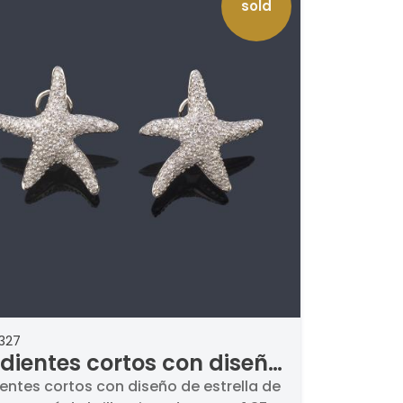
sold
327
dientes cortos con diseño
estrella de mar con pavé
entes cortos con diseño de estrella de