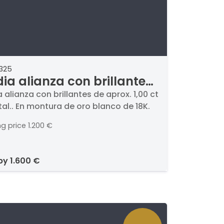
2325
ia alianza con brillantes
prox. 1,00 ct en total.
 alianza con brillantes de aprox. 1,00 ct
tal.. En montura de oro blanco de 18K.
ng price
1.200 €
 by
1.600 €