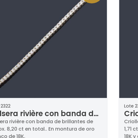
 2322
Lote 2
lsera rivière con banda de
Cri
illantes de aprox. 8,20 ct en
bril
era rivière con banda de brillantes de
Criol
x. 8,20 ct en total.. En montura de oro
1,71 
al.
tota
co de 18K.
18K y 