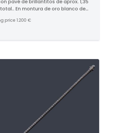
on pavé de brillantitos de aprox. 1,35
rillantitos de aprox. 1,35
 total.. En montura de oro blanco de
n total.
Cierre de presión.
ng price
1.200 €