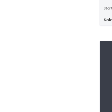
Star
sol