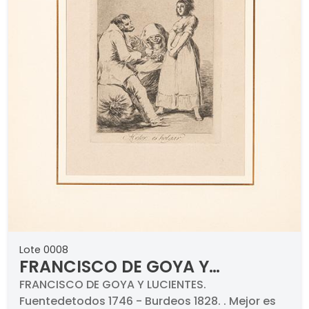
Lote 0008
FRANCISCO DE GOYA Y
LUCIENTES - Mejor es holgar.
FRANCISCO DE GOYA Y LUCIENTES.
Fuentedetodos 1746 - Burdeos 1828. . Mejor es
1797-1798