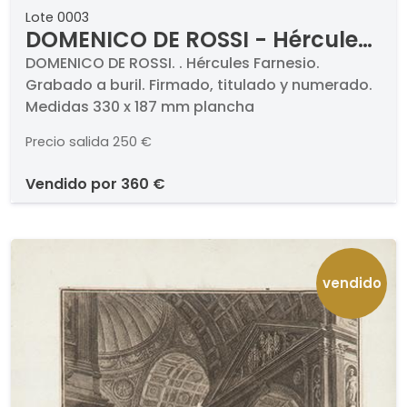
Lote 0003
DOMENICO DE ROSSI - Hércules
Farnesio
DOMENICO DE ROSSI. . Hércules Farnesio.
Grabado a buril. Firmado, titulado y numerado.
Medidas 330 x 187 mm plancha
Precio salida
250 €
vendido por
360 €
vendido