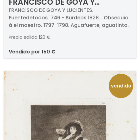
FRANCISCO DE GOYA Y
LUCIENTES - Obsequio á el
FRANCISCO DE GOYA Y LUCIENTES.
Fuentedetodos 1746 - Burdeos 1828. . Obsequio
maestro. 1797-1798
á el maestro. 1797-1798. Aguafuerte, aguatinta,
punta seca, buril y bruñidor. Titulado y
Precio salida
120 €
numerado (47.). Medidas 201 x 105 mm plancha.
Edición incierta de la serie Los Caprichos.
vendido por
150 €
vendido