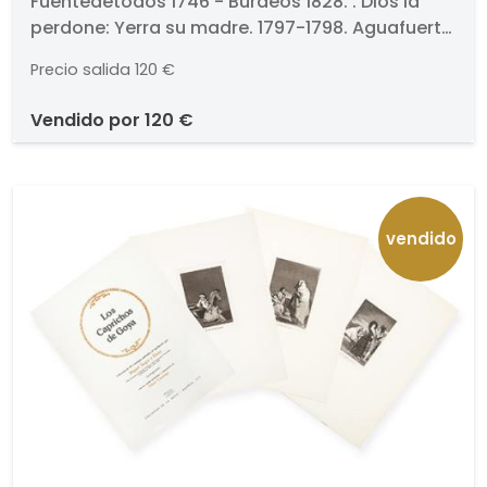
Fuentedetodos 1746 - Burdeos 1828. . Dios la
perdone: Yerra su madre. 1797-1798. Aguafuerte,
aguatinta, punta seca, buril y bruñidor. Titulado
Precio salida
120 €
y numerado (16.). Medidas 201 x 105 mm plancha
vendido por
120 €
vendido