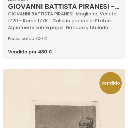
GIOVANNI BATTISTA PIRANESI -
Galleria grande di Statue
GIOVANNI BATTISTA PIRANESI. Mogliano, Veneto
1720 - Roma 1778. . Galleria grande di Statue.
Aguafuerte sobre papel. Firmado y titulado.
Medidas 380 x 250 mm
Precio salida
300 €
vendido por
480 €
vendido