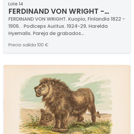
Lote 14
FERDINAND VON WRIGHT -
Podiceps Auritus. 1924-29
FERDINAND VON WRIGHT. Kuopio, Finlandia 1822 -
1906. . Podiceps Auritus. 1924-29. Harelda
Hyemalis. Pareja de grabados
cromolitografiados. Firmados y titulados.
Precio salida
100 €
Medidas 348 x 267 mm cada uno. Con
paspartús y certificados al dorso. . Proceden de
la célebre obra de los hermanos Ferdinand y
Magnus von Wright titulado "Svenska Fåglar",
Estocolmo, 1924-29 dedicado a los pájaros de
Suecia.