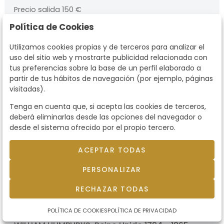
numerado. Medidas 550 x 806 mm
Precio salida
150 €
Política de Cookies
Utilizamos cookies propias y de terceros para analizar el
uso del sitio web y mostrarte publicidad relacionada con
tus preferencias sobre la base de un perfil elaborado a
partir de tus hábitos de navegación (por ejemplo, páginas
visitadas).
Tenga en cuenta que, si acepta las cookies de terceros,
deberá eliminarlas desde las opciones del navegador o
desde el sistema ofrecido por el propio tercero.
ACEPTAR TODAS
PERSONALIZAR
RECHAZAR TODAS
Lote 20
WILLIAM HUMPHRYS - The Meet
POLÍTICA DE COOKIES
POLÍTICA DE PRIVACIDAD