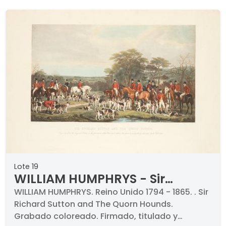
Lote 19
WILLIAM HUMPHRYS - Sir
Richard Sutton and The Quorn
WILLIAM HUMPHRYS. Reino Unido 1794 - 1865. . Sir
Richard Sutton and The Quorn Hounds.
Hounds
Grabado coloreado. Firmado, titulado y