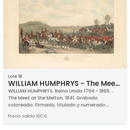
Lote 18
WILLIAM HUMPHRYS - The Meet
at the Melton
WILLIAM HUMPHRYS. Reino Unido 1794 - 1865. .
The Meet at the Melton. 1841. Grabado
coloreado. Firmado, titulado y numerado.
Medidas 550 x 806 mm
Precio salida
150 €