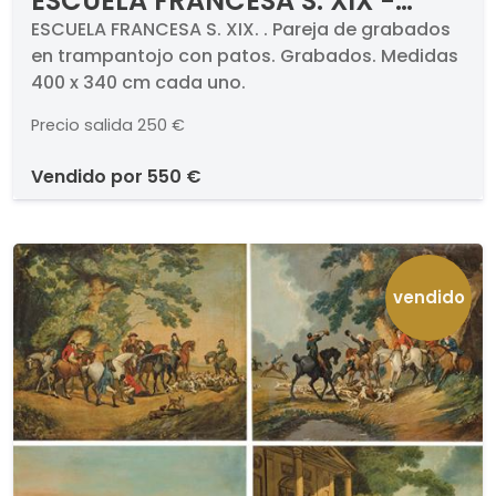
ESCUELA FRANCESA S. XIX -
Pareja de grabados en
ESCUELA FRANCESA S. XIX. . Pareja de grabados
en trampantojo con patos. Grabados. Medidas
trampantojo con patos
400 x 340 cm cada uno.
Precio salida
250 €
vendido por
550 €
vendido