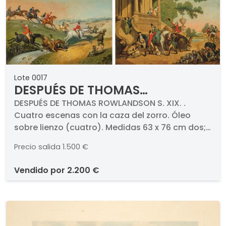
Lote 0017
DESPUÉS DE THOMAS
ROWLANDSON S. XIX - Cuatro
DESPUÉS DE THOMAS ROWLANDSON S. XIX. .
Cuatro escenas con la caza del zorro. Óleo
escenas con la caza del zorro
sobre lienzo (cuatro). Medidas 63 x 76 cm dos;
625 x 750 mm dos
Precio salida
1.500 €
vendido por
2.200 €