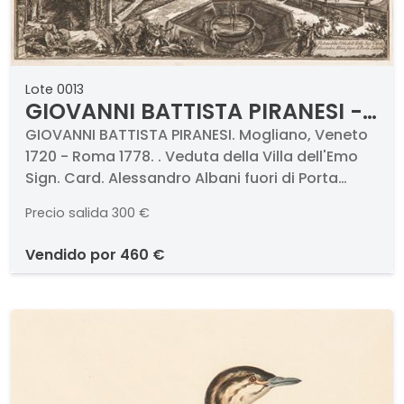
Lote 0013
GIOVANNI BATTISTA PIRANESI -
Veduta della Villa dell'Emo
GIOVANNI BATTISTA PIRANESI. Mogliano, Veneto
1720 - Roma 1778. . Veduta della Villa dell'Emo
Sign. Card. Alessandro Albani
Sign. Card. Alessandro Albani fuori di Porta
fuori di Porta Salaria
Salaria . Aguafuerte sobre papel. Firmado y
Precio salida
300 €
titulado. Medidas 444 x 703 mm plancha
vendido por
460 €