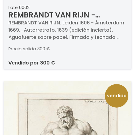
Lote 0002
REMBRANDT VAN RIJN -
Autorretrato. 1639 (edición
REMBRANDT VAN RIJN. Leiden 1606 - Ámsterdam
1669. . Autorretrato. 1639 (edición incierta).
incierta)
Aguafuerte sobre papel. Firmado y fechado.
Medidas 206 x 164 mm
Precio salida
300 €
vendido por
300 €
vendido