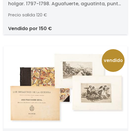
holgar. 1797-1798. Aguafuerte, aguatinta, punta
seca, buril y bruñidor. Titulado y numerado
Precio salida
120 €
(73.). Medidas 201 x 105 mm plancha. Edición
incierta de la serie Los Caprichos.
vendido por
150 €
vendido