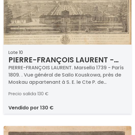
Lote 10
PIERRE-FRANÇOIS LAURENT -
Vue général de Sailo Kouskowa,
PIERRE-FRANÇOIS LAURENT. Marsella 1739 - París
1809. . Vue général de Sailo Kouskowa, près de
près de Moskau appartenant à
Moskau appartenant à S. E. le Cte P. de
S. E. le Cte P. de Cheremettoff
Cheremettoff du côté de l'abyrinthe: represénté
du côté de l'abyrinthe
Precio salida
130 €
sur l'occident. c. 1780. Grabado. Firmado y
titulado. Medidas 485 x 650 mm plancha
vendido por
130 €