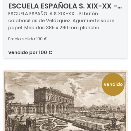
ESCUELA ESPAÑOLA S. XIX-XX -
El bufón calabacillas de
ESCUELA ESPAÑOLA S.XIX-XX. . El bufón
calabacillas de Velázquez. Aguafuerte sobre
Velázquez
papel. Medidas 385 x 290 mm plancha
Precio salida
100 €
vendido por
100 €
vendido