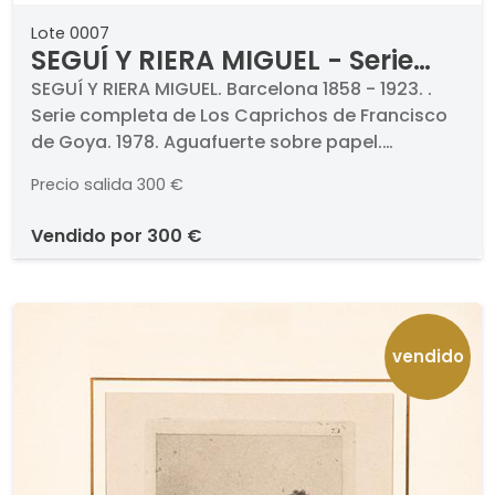
Lote 0007
SEGUÍ Y RIERA MIGUEL - Serie
completa de Los Caprichos de
SEGUÍ Y RIERA MIGUEL. Barcelona 1858 - 1923. .
Serie completa de Los Caprichos de Francisco
Francisco de Goya
de Goya. 1978. Aguafuerte sobre papel.
Firmados, titulados, numerados y fechados.
Precio salida
300 €
Medidas 198 x 150 mm cada uno. Numerada
220/250. . Edición conmemorativa del 150º
vendido por
300 €
Aniversario de la muerte de D. Francisco de
Goya, consta de 280 ejemplares , divididos en
tres volúmenes.. Con estudio preliminar y
comentarios de Rafael Casariego.
vendido