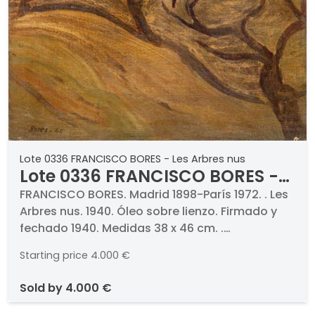
Lote 0336 FRANCISCO BORES - Les Arbres nus
Lote 0336 FRANCISCO BORES -
Les Arbres nus
FRANCISCO BORES. Madrid 1898-París 1972. . Les
Arbres nus. 1940. Óleo sobre lienzo. Firmado y
fechado 1940. Medidas 38 x 46 cm. .
PROCEDENCIA . Galerie Simon, París. Galerie
Starting price
4.000 €
Louise Leiris, París. Colección particular, Madrid.
. EXPOSICIONES . 1998 (enero), "Pintores
sold by
4.000 €
españoles del S.XX en París", Ayuntamiento de
Oviedo 1998; Caja de Ahorros de Vitoria y Álava