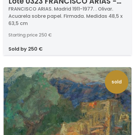
Lote 0323 FRANCISCO ARIAS -
Olivar
FRANCISCO ARIAS. Madrid 1911-1977. . Olivar.
Acuarela sobre papel. Firmada. Medidas 48,5 x
63,5 cm
Starting price
250 €
sold by
250 €
sold