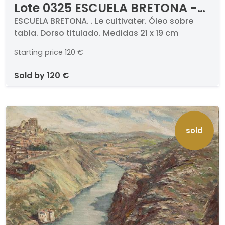
Lote 0325 ESCUELA BRETONA -
Le cultivater
ESCUELA BRETONA. . Le cultivater. Óleo sobre
tabla. Dorso titulado. Medidas 21 x 19 cm
Starting price
120 €
sold by
120 €
sold