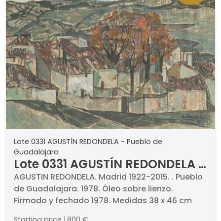
Lote 0331 AGUSTÍN REDONDELA - Pueblo de
Guadalajara
Lote 0331 AGUSTÍN REDONDELA -
Pueblo de Guadalajara
AGUSTIN REDONDELA. Madrid 1922-2015. . Pueblo
de Guadalajara. 1978. Óleo sobre lienzo.
Firmado y fechado 1978. Medidas 38 x 46 cm
Starting price
1.800 €