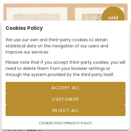
sold
Cookies Policy
We use our own and third-party cookies to obtain
statistical data on the navigation of our users and
improve our services.
Please note that if you accept third-party cookies, you will
need to delete them from your browser settings or
Lote 0345 DANIEL VÁZQUEZ DÍAZ - Desnudo con
through the system provided by the third party itself.
piernas cruzadas y recostado
Lote 0345 DANIEL VÁZQUEZ DÍAZ
ACCEPT ALL
- Desnudo con piernas
DANIEL VÁZQUEZ DÍAZ. Huelva 1881-Madrid 1969. .
CUSTOMIZE
Desnudo con piernas cruzadas y recostado.
cruzadas y recostado
Lápiz sobre papel (2 obras). Firmados ambos.
REJECT ALL
Medidas 13,5 x 12 cm y 13,5 x 16 cm
Starting price
390 €
COOKIES POLICY
PRIVACY POLICY