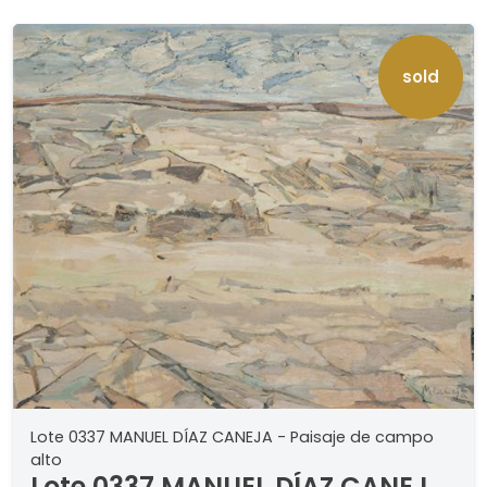
2000. . BIBLIOGRAFÍA . Pedro Nuño de la Rosa,
"Pintores españoles del S.XX en París", Ed.
Ayuntamiento de Oviedo, pág. 21. Helena
sold
Dechanet, "Francisco Bores. Catálogo
Razonado de pintura 1917-1946", Ed. Fundación
Telefónica y MNCARS, Madrid 2003, pág. 4040,
nº 1940/16
Lote 0337 MANUEL DÍAZ CANEJA - Paisaje de campo
alto
Lote 0337 MANUEL DÍAZ CANEJA