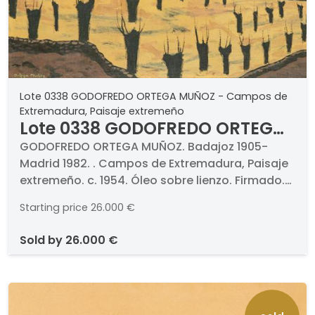
Lote 0338 GODOFREDO ORTEGA MUÑOZ - Campos de
Extremadura, Paisaje extremeño
Lote 0338 GODOFREDO ORTEGA
MUÑOZ - Campos de
GODOFREDO ORTEGA MUÑOZ. Badajoz 1905-
Madrid 1982. . Campos de Extremadura, Paisaje
Extremadura, Paisaje
extremeño. c. 1954. Óleo sobre lienzo. Firmado.
extremeño
Medidas 66 x 81 cm. . EXPOSICIONES . 1955-56
Starting price
26.000 €
(septiembre-enero), III Bienal
Hispanoamericana de Arte de Barcelona,
sold by
26.000 €
Barcelona. . BIBLIOGRAFÍA . A. del Castillo, "La
pintura española en la Bienal. Los primeros en
categoría", Diario de Barcelona, Barcelona 26
de octubre 1955, pág 3. Galería Antiquaria, Arte