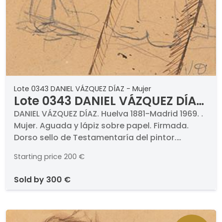
Lote 0343 DANIEL VÁZQUEZ DÍAZ - Mujer
Lote 0343 DANIEL VÁZQUEZ DÍAZ
- Mujer
DANIEL VÁZQUEZ DÍAZ. Huelva 1881-Madrid 1969. .
Mujer. Aguada y lápiz sobre papel. Firmada.
Dorso sello de Testamentaría del pintor.
Medidas 25 x 12,5 cm
Starting price
200 €
sold by
300 €