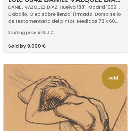
- Caballo
DANIEL VÁZQUEZ DÍAZ. Huelva 1881-Madrid 1969. .
Caballo. Óleo sobre lienzo. Firmado. Dorso sello
de testamentaría del pintor. Medidas 73 x 60
cm
Starting price
9.000 €
sold by
9.000 €
sold