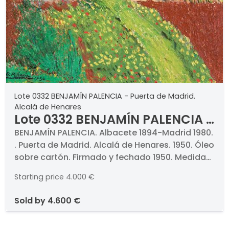
Lote 0332 BENJAMÍN PALENCIA - Puerta de Madrid.
Alcalá de Henares
Lote 0332 BENJAMÍN PALENCIA -
Puerta de Madrid. Alcalá de
BENJAMÍN PALENCIA. Albacete 1894-Madrid 1980.
. Puerta de Madrid. Alcalá de Henares. 1950. Óleo
Henares
sobre cartón. Firmado y fechado 1950. Medidas
64 x 53 cm. . Obra incluida en el Archivo
Starting price
4.000 €
Benjamín Palencia
sold by
4.600 €