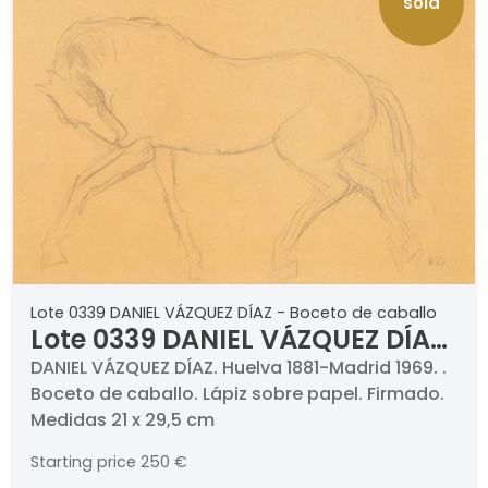
Contemporáneo, Antigüedades y
sold
coleccionismo. Año XXIII nº 243, Madrid 1983,
pág. 22. VVAA, "Ortega Muñoz", Ed. Lunwerg,
Madrid 1989, (1º edición) pág. 179; (2º edición)
pág. 279. María Jesús Ávila Corchero, "Ortega
Muñoz", Ed. Fundación Caja Badajoz, Badajoz
2003, nº 30, pág. 66. Isabel García García,
"Ortega Muñoz. Catálogo Razonado", Ed.
Fundación Ortega Muñoz, Badajoz 2022, nº 160,
pág. 265.
Lote 0339 DANIEL VÁZQUEZ DÍAZ - Boceto de caballo
Lote 0339 DANIEL VÁZQUEZ DÍAZ
- Boceto de caballo
DANIEL VÁZQUEZ DÍAZ. Huelva 1881-Madrid 1969. .
Boceto de caballo. Lápiz sobre papel. Firmado.
Medidas 21 x 29,5 cm
Starting price
250 €