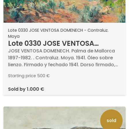
Lote 0330 JOSE VENTOSA DOMENECH - Contraluz.
Moya
Lote 0330 JOSE VENTOSA
DOMENECH - Contraluz. Moya
JOSE VENTOSA DOMENECH. Palma de Mallorca
1897-1982. . Contraluz. Moya. 1941. Óleo sobre
lienzo. Firmado y fechado 1941. Dorso firmado,
fechado y titulado. Medidas 54 x 73 cm
Starting price
500 €
sold by
1.000 €
sold