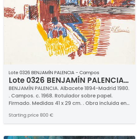
Lote 0326 BENJAMÍN PALENCIA - Campos
Lote 0326 BENJAMÍN PALENCIA -
Campos
BENJAMÍN PALENCIA. Albacete 1894-Madrid 1980.
. Campos. c. 1968. Rotulador sobre papel.
Firmado. Medidas 41 x 29 cm. . Obra incluida en
el Archivo Benjamín Palencia.
Starting price
800 €