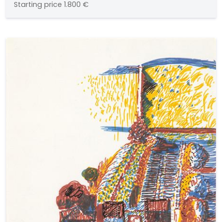
Starting price
1.800 €
Barcelona. Colección particular