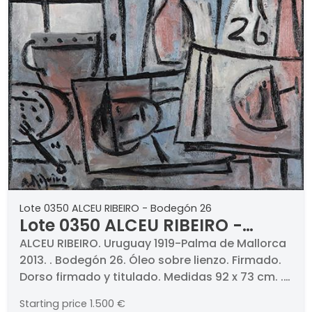
Lote 0350 ALCEU RIBEIRO - Bodegón 26
Lote 0350 ALCEU RIBEIRO -
Bodegón 26
ALCEU RIBEIRO. Uruguay 1919-Palma de Mallorca
2013. . Bodegón 26. Óleo sobre lienzo. Firmado.
Dorso firmado y titulado. Medidas 92 x 73 cm. .
PROCEDENCIA (etiqueta al dorso) . Sala Dalmau,
Starting price
1.500 €
Barcelona. Colección particular