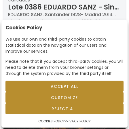
truncados
Lote 0386 EDUARDO SANZ - Sin
título. Espejos truncados
EDUARDO SANZ. Santander 1928- Madrid 2013. .
Sin título. Espejos truncados. c. 1963-64.
Cookies Policy
Collage de espejos sobre tabla pintada con
marco de artista. Medidas 64,5 x 62 cm. .
We use our own and third-party cookies to obtain
Starting price
1.500 €
Certificado firmado por el artista.. .
statistical data on the navigation of our users and
EXPOSICIONES . 1964, "Eduardo Sanz", -Galeria
improve our services.
de Arte Grises, Bilbao
Please note that if you accept third-party cookies, you will
need to delete them from your browser settings or
through the system provided by the third party itself.
ACCEPT ALL
CUSTOMIZE
REJECT ALL
COOKIES POLICY
PRIVACY POLICY