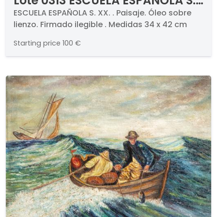
Lote 0313 ESCUELA ESPAÑOLA S.
XX - Paisaje
ESCUELA ESPAÑOLA S. XX. . Paisaje. Óleo sobre
lienzo. Firmado ilegible . Medidas 34 x 42 cm
Starting price
100 €