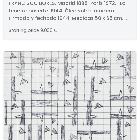
La fenetre ouverte
FRANCISCO BORES. Madrid 1898-París 1972. . La
fenetre ouverte. 1944. Óleo sobre madera.
Firmado y fechado 1944. Medidas 50 x 65 cm. .
Certificado por DºCarmen Bores.. Esta obra
Starting price
9.000 €
será incluida en la ampliación del Catálogo
Razonado del artista actualmente en
preparación.. . PROCEDENCIA . Galerie Roque,
París. Colección particular