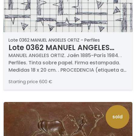
Lote 0362 MANUEL ANGELES ORTIZ - Perfiles
Lote 0362 MANUEL ANGELES
ORTIZ - Perfiles
MANUEL ANGELES ORTIZ. Jaén 1885-París 1984. .
Perfiles. Tinta sobre papel. Firma estampada.
Medidas 18 x 20 cm. . PROCEDENCIA (etiqueta al
dorso) . Sala Dalmau, Barcelona. Colección
Starting price
600 €
particular
sold