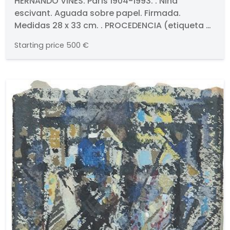
Nina escivant
HERNANDO VIÑES. París 1904-1993. . Nina
escivant. Aguada sobre papel. Firmada.
Medidas 28 x 33 cm. . PROCEDENCIA (etiqueta al
dorso) . Sala Dalmau, Barcelona. Colección
Starting price
500 €
particular