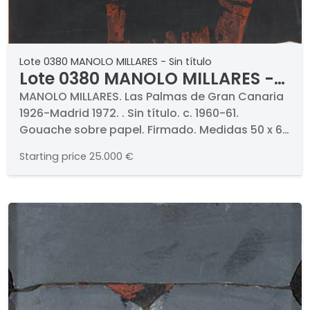
Lote 0380 MANOLO MILLARES - Sin título
Lote 0380 MANOLO MILLARES -
Sin título
MANOLO MILLARES. Las Palmas de Gran Canaria
1926-Madrid 1972. . Sin título. c. 1960-61.
Gouache sobre papel. Firmado. Medidas 50 x 65
cm. . Certificado firmado por Dª Elvireta
Starting price
25.000 €
Escobio. . PROCEDENCIA (etiqueta al dorso) .
Galerie Beyeler, Basel. Colección particular