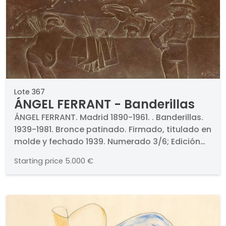
Lote 367
ÁNGEL FERRANT - Banderillas
ÁNGEL FERRANT. Madrid 1890-1961. . Banderillas.
1939-1981. Bronce patinado. Firmado, titulado en
molde y fechado 1939. Numerado 3/6; Edición
de 6 + 2 H.C.. Sello de Fundidor CAPA. Medidas
Starting price
5.000 €
32 x 50 cm. . Obra editada por Ana Vázquez de
Parga y Mario Barbera.