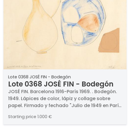
Lote 0368 JOSÉ FIN - Bodegón
Lote 0368 JOSÉ FIN - Bodegón
JOSÉ FIN. Barcelona 1916-París 1969. . Bodegón.
1949. Lápices de color, lápiz y collage sobre
papel. Firmado y fechado "Julio de 1949 en París
de la Francia". Medidas 50 x 66 cm. .
Starting price
1.000 €
PROCEDENCIA (etiqueta al dorso) . Sala Dalmau,
Barcelona. Galería BAT, Madrid. Colección