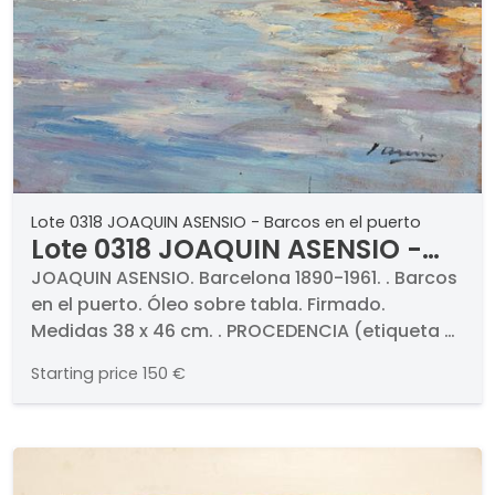
Lote 0318 JOAQUIN ASENSIO - Barcos en el puerto
Lote 0318 JOAQUIN ASENSIO -
Barcos en el puerto
JOAQUIN ASENSIO. Barcelona 1890-1961. . Barcos
en el puerto. Óleo sobre tabla. Firmado.
Medidas 38 x 46 cm. . PROCEDENCIA (etiqueta al
dorso) . Galería Laietanas, Barcelona. Galería
Starting price
150 €
Biosca, Madrid. Colección particular