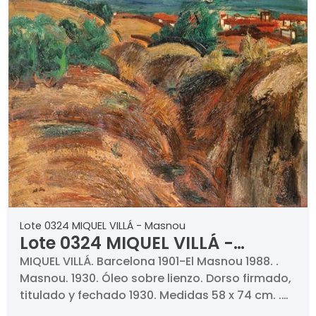
Lote 0324 MIQUEL VILLÁ - Masnou
Lote 0324 MIQUEL VILLÁ -
Masnou
MIQUEL VILLÁ. Barcelona 1901-El Masnou 1988. .
Masnou. 1930. Óleo sobre lienzo. Dorso firmado,
titulado y fechado 1930. Medidas 58 x 74 cm. .
PROCEDENCIA (etiqueta al dorso) . Sala Parés,