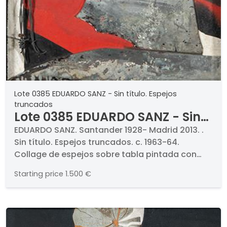
Lote 0385 EDUARDO SANZ - Sin título. Espejos
truncados
Lote 0385 EDUARDO SANZ - Sin
título. Espejos truncados
EDUARDO SANZ. Santander 1928- Madrid 2013. .
Sin título. Espejos truncados. c. 1963-64.
Collage de espejos sobre tabla pintada con
marco de artista. Dorso firmado. Medidas 58 x
Starting price
1.500 €
32,5 cm. . Certificado firmado por el pintor.. .
EXPOSICIONES . 1964, "Eduardo Sanz", Galería
Grises, Bilbao