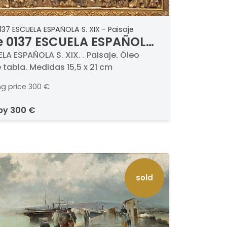
137 ESCUELA ESPAÑOLA S. XIX - Paisaje
e 0137 ESCUELA ESPAÑOLA
IX - Paisaje
LA ESPAÑOLA S. XIX. . Paisaje. Óleo
 tabla. Medidas 15,5 x 21 cm
ng price
300 €
 by
300 €
sold