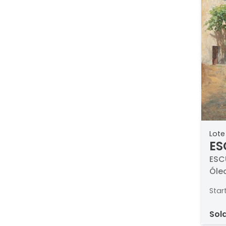
Lote
ES
Pu
ESCU
Óle
Star
sol