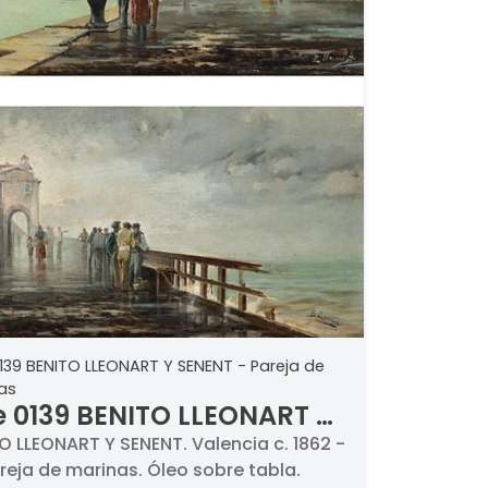
139 BENITO LLEONART Y SENENT - Pareja de
as
e 0139 BENITO LLEONART Y
ENT - Pareja de marinas
 LLEONART Y SENENT. Valencia c. 1862 -
Pareja de marinas. Óleo sobre tabla.