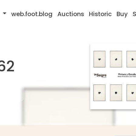
s
web.foot.blog
Auctions
Historic
Buy
S
62