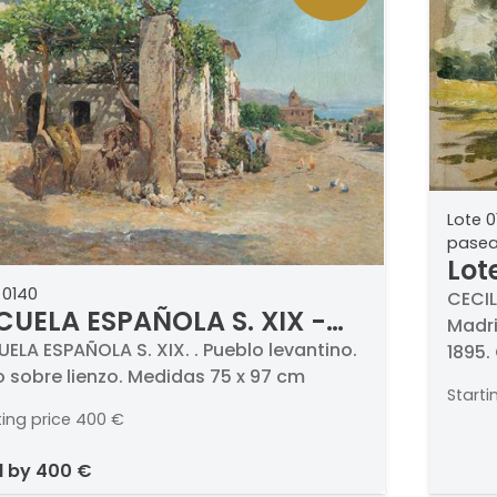
Lote 
pasean
Lot
 0140
GA
CECIL
CUELA ESPAÑOLA S. XIX -
Madri
pas
eblo levantino
ELA ESPAÑOLA S. XIX. . Pueblo levantino.
1895.
o sobre lienzo. Medidas 75 x 97 cm
en Ma
Starti
ting price
400 €
d by
400 €