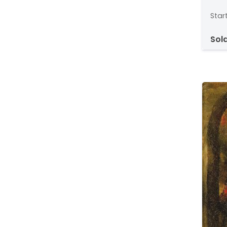
Star
sol