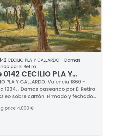
0142 CECILIO PLA Y GALLARDO - Damas
do por El Retiro
e 0142 CECILIO PLA Y
LLARDO - Damas
IO PLA Y GALLARDO. Valencia 1860 -
d 1934. . Damas paseando por El Retiro.
eando por El Retiro
 Óleo sobre cartón. Firmado y fechado
drid. Medidas 18 x 28 cm
ng price
4.000 €