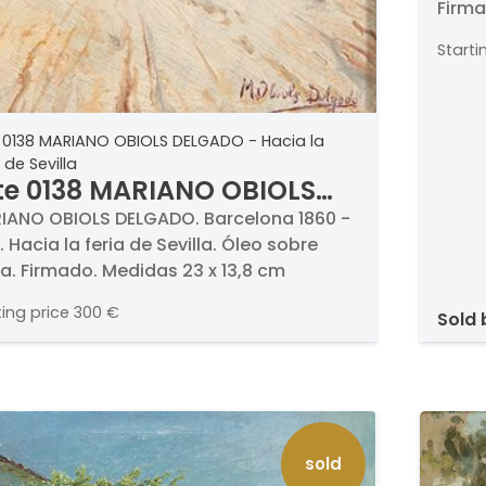
Firma
Starti
 0138 MARIANO OBIOLS DELGADO - Hacia la
 de Sevilla
te 0138 MARIANO OBIOLS
LGADO - Hacia la feria de
IANO OBIOLS DELGADO. Barcelona 1860 -
. . Hacia la feria de Sevilla. Óleo sobre
villa
a. Firmado. Medidas 23 x 13,8 cm
ting price
300 €
sold
sold