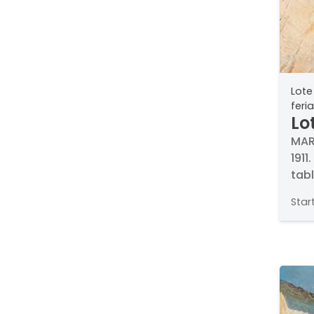
Lote
feria
Lo
DE
MAR
1911
Se
tabl
Star