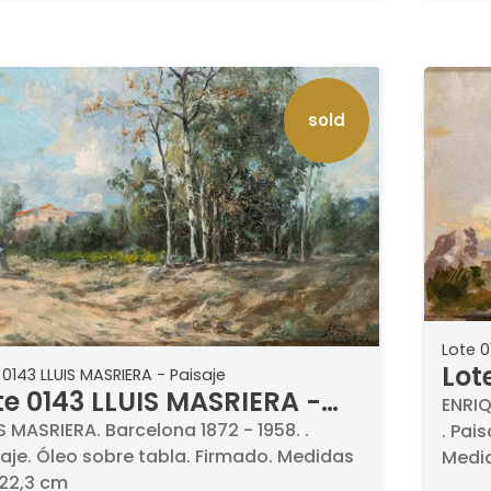
sold
Lote 0
Lot
 0143 LLUIS MASRIERA - Paisaje
te 0143 LLUIS MASRIERA -
JIM
ENRIQ
isaje
S MASRIERA. Barcelona 1872 - 1958. .
. Pai
saje. Óleo sobre tabla. Firmado. Medidas
Medid
 22,3 cm