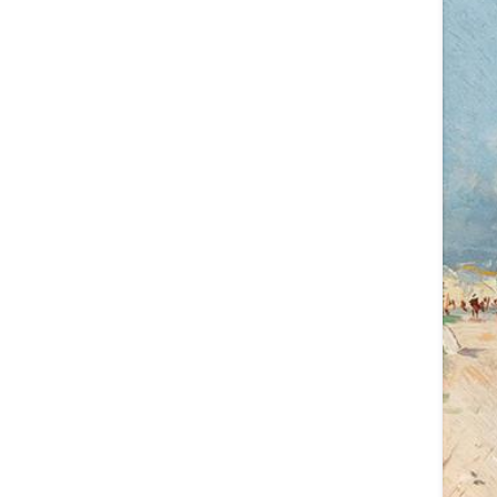
al a
tab
Grut
Lour
adj
Rin