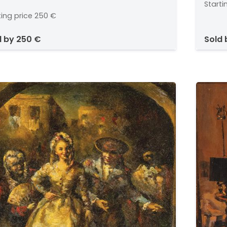
Starti
ting price
250 €
d by
250 €
sold