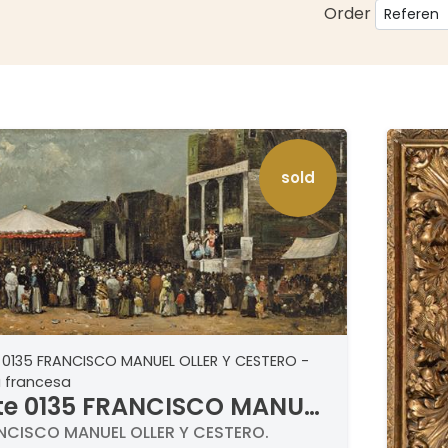
Order
sold
 0135 FRANCISCO MANUEL OLLER Y CESTERO -
a francesa
te 0135 FRANCISCO MANUEL
LER Y CESTERO - Feria
NCISCO MANUEL OLLER Y CESTERO.