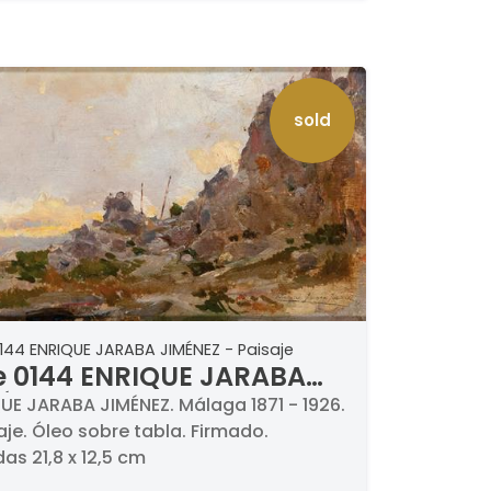
sold
144 ENRIQUE JARABA JIMÉNEZ - Paisaje
e 0144 ENRIQUE JARABA
ÉNEZ - Paisaje
UE JARABA JIMÉNEZ. Málaga 1871 - 1926.
saje. Óleo sobre tabla. Firmado.
as 21,8 x 12,5 cm