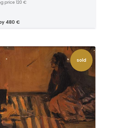
ng price
120 €
 by
480 €
sold