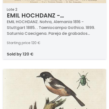
Lote 2
EMIL HOCHDANZ -
Taeniocampa Gothica. 1899
EMIL HOCHDANZ. Nohra, Alemania 1816 -
Stuttgart 1885. . Taeniocampa Gothica. 1899.
Saturnia Caecigena
Saturnia Caecigena. Pareja de grabados
cromolitografiados. Firmados, titulados y
Starting price
120 €
numerados. Medidas 275 x 210 mm cada uno. .
Con paspartú y certificado al dorso. . Procede
sold by
120 €
de la célebre obra del entomólogo alemán Karl
Friedrich Wilhelm Berge (1811-1883) titulado
"Schmetterlingsbuch", Sttutgart, 1899 dedicado
a las mariposas de todos los continentes.