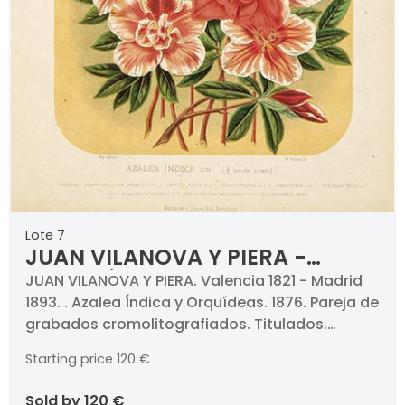
Lote 7
JUAN VILANOVA Y PIERA -
Azalea Índica y Orquídeas
JUAN VILANOVA Y PIERA. Valencia 1821 - Madrid
1893. . Azalea Índica y Orquídeas. 1876. Pareja de
grabados cromolitografiados. Titulados.
Medidas 330 x 235 mm plancha cada uno. Con
Starting price
120 €
paspartú. . Proceden de la obra "Historia
Natural: …Botánica", Montaner y Simon, 1876.. .
sold by
120 €