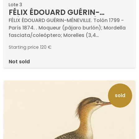
Lote 3
FÉLIX ÉDOUARD GUÉRIN-
MÉNEVILLE - Moqueur (pájaro
FÉLIX ÉDOUARD GUÉRIN-MÉNEVILLE. Tolón 1799 -
París 1874. . Moqueur (pájaro burlón); Mordella
burlón); Mordella
fasciata/coleóptero; Morelles (3,4
fasciata/coleóptero; Morelles
dulcamaras). Traquet (Tarabilla); Tremellas
(3,4 dulcamaras) Traquet
Starting price
120 €
(hongo, champiñón); Trichius (coleópteros).
(Tarabilla); Tremellas (hongo,
Pareja de grabados al aguafuerte (dos).
not sold
champiñón); Trichius
Firmados y titulados. Medidas 280 x 170 mm
(coleópteros)
plancha. . Proceden de la obra titulada "Histoite
Naturelle", París, 1837-1839.
sold