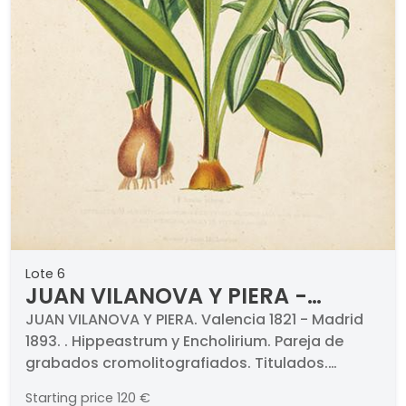
Lote 6
JUAN VILANOVA Y PIERA -
Hippeastrum y Encholirium
JUAN VILANOVA Y PIERA. Valencia 1821 - Madrid
1893. . Hippeastrum y Encholirium. Pareja de
grabados cromolitografiados. Titulados.
Medidas 330 x 235 mm plancha cada uno. Con
Starting price
120 €