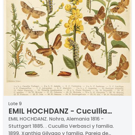
Lote 9
EMIL HOCHDANZ - Cucullia
Verbasci y familia Xanthia
EMIL HOCHDANZ. Nohra, Alemania 1816 -
Stuttgart 1885. . Cucullia Verbasci y familia.
Gilvago y familia
1899. Xanthia Gilvago y familia. Pareja de