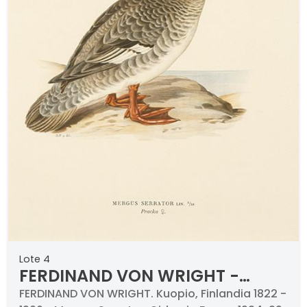
Lote 4
FERDINAND VON WRIGHT -
Mergus Serrator Oidemia Fusca
FERDINAND VON WRIGHT. Kuopio, Finlandia 1822 -