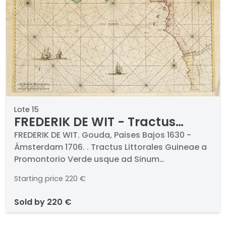
Lote 15
FREDERIK DE WIT - Tractus
Littorales Guineae a
FREDERIK DE WIT. Gouda, Paises Bajos 1630 -
Ámsterdam 1706. . Tractus Littorales Guineae a
Promontorio Verde usque ad
Promontorio Verde usque ad Sinum
Sinum Catenbelae
Catenbelae. c. 1675. Grabado al cobre miniado
Starting price
220 €
a mano. Firmado y titulado. Medidas 490 x 565
mm plancha plancha. . Procede de la obra
sold by
220 €
titulada Orbis Maritimus ofte Zee Atlas.