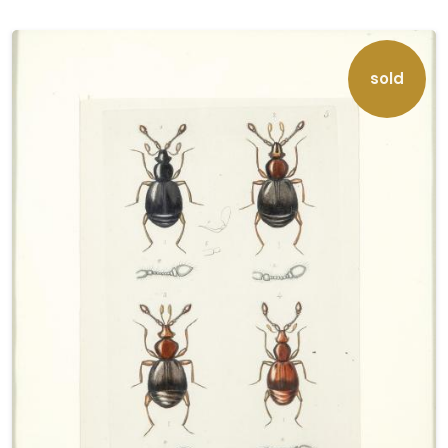
Wright titulado "Svenska Fåglar", Estocolmo,
1924-29 dedicado a los pájaros de Suecia.
sold