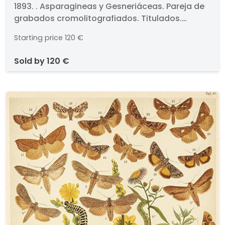
1893. . Asparagineas y Gesneriáceas. Pareja de
grabados cromolitografiados. Titulados.
Medidas 330 x 235 mm plancha cada uno. Con
Starting price
120 €
paspartú. . Proceden de la obra "Historia
Natural: …Botánica", Montaner y Simon, 1876.
sold by
120 €