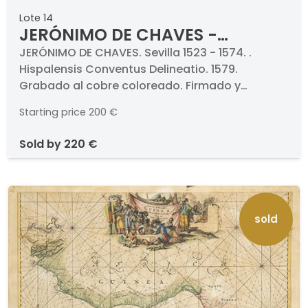
Lote 14
JERÓNIMO DE CHAVES -
Hispalensis Conventus
JERÓNIMO DE CHAVES. Sevilla 1523 - 1574. .
Hispalensis Conventus Delineatio. 1579.
Delineatio
Grabado al cobre coloreado. Firmado y
titulado. Medidas 350 x 460 mm plancha. .
Starting price
200 €
Pertenece a la obra Theatrum Orbis Terrarum
de Abraham Oertel.
sold by
220 €
sold