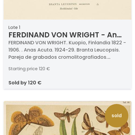
Lote 1
FERDINAND VON WRIGHT - Anas
Acuta. 1924-29 Branta
FERDINAND VON WRIGHT. Kuopio, Finlandia 1822 -
1906. . Anas Acuta. 1924-29. Branta Leucopsis.
Leucopsis
Pareja de grabados cromolitografiados.
Firmados y titulados. 348 x 267 mm cada uno.
Starting price
120 €
Con paspartús y certificados al dorso. .
Proceden de la célebra obra de los hermanos
sold by
120 €
Ferdinand y Magnus von Wright titulado
"Svenska Fåglar", Estocolmo, 1924-29 dedicado
a los pájaros de Suecia.
sold