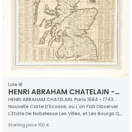
Lote 18
HENRI ABRAHAM CHATELAIN -
Nouvelle Carte D'Ecosse, ou L'on
HENRI ABRAHAM CHATELAIN. París 1684 - 1743. .
Nouvelle Carte D'Ecosse, ou L'on Fait Observer
Fait Observer L'Etate De
L'Etate De Nobelesse Les Villes, et Les Bourgs Qui
Nobelesse Les Villes, et Les
Deputent Au Parlement. 1719. Grabado al cobre.
Bourgs Qui Deputent Au
Starting price
150 €
Firmado y titulado. Medidas 350 x 460 mm