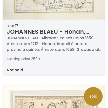
Lote 17
JOHANNES BLAEU - Honan,
Imperii Sinarum provincia
JOHANNES BLAEU. Alkmaar, Paises Bajos 1650 -
Amsterdam 1712. . Honan, Imperii Sinarum
quinta
provincia quinta. Ámsterdam, 1658. Grabado al
cobre miniado a mano. Firmado y titulado.
Starting price
250 €
Medidas 410 x 490 mm plancha
not sold
sold