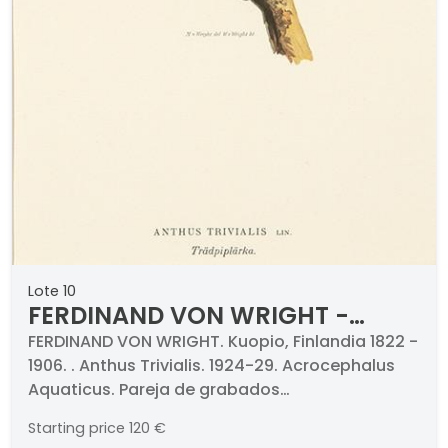
Lote 10
FERDINAND VON WRIGHT -
Anthus Trivialis. 1924-29
FERDINAND VON WRIGHT. Kuopio, Finlandia 1822 -
1906. . Anthus Trivialis. 1924-29. Acrocephalus
Acrocephalus Aquaticus
Aquaticus. Pareja de grabados
cromolitografiados. Medidas 348 x 267 mm
Starting price
120 €
cada uno. Con paspartús y certificados al