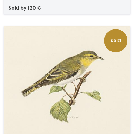
dorso. . Proceden de la célebra obra de los
sold by
120 €
hermanos Ferdinand y Magnus von Wright
titulado "Svenska Fåglar", Estocolmo, 1924-29
dedicado a los pájaros de Suecia.
sold