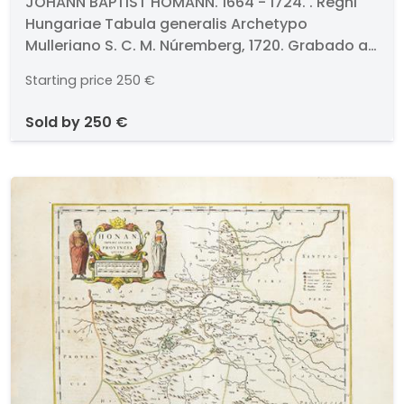
Regni Hungariae Tabula
JOHANN BAPTIST HOMANN. 1664 - 1724. . Regni
Hungariae Tabula generalis Archetypo
generalis Archetypo Mulleriano
Mulleriano S. C. M. Núremberg, 1720. Grabado al
S. C. M.
cobre miniado a mano. Firmado y titulado.
Starting price
250 €
Medidas 485 x 580 mm plancha
sold by
250 €