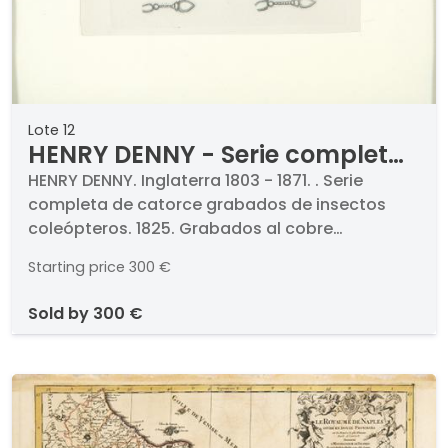
Lote 12
HENRY DENNY - Serie completa
de catorce grabados de
HENRY DENNY. Inglaterra 1803 - 1871. . Serie
completa de catorce grabados de insectos
insectos coleópteros
coleópteros. 1825. Grabados al cobre
colorados a mano (catorce). Numerados de los
Starting price
300 €
cuales siete firmados. Medidas 170 x 110 mm
plancha. . Proceden de la obra de S. Wilkins
sold by
300 €
titulada "Monographia Pselaphidarum et
Scydmaenidarum...", Norwich, 1825.