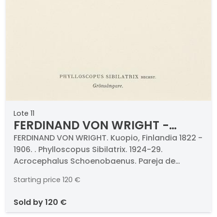
Lote 11
FERDINAND VON WRIGHT -
Phylloscopus Sibilatrix. 1924-29
FERDINAND VON WRIGHT. Kuopio, Finlandia 1822 -
1906. . Phylloscopus Sibilatrix. 1924-29.
Acrocephalus Schoenobaenus
Acrocephalus Schoenobaenus. Pareja de
grabados cromolitografiados. Medidas 348 x
Starting price
120 €
267 mm cada uno. Con paspartús y
certificados al dorso. . Proceden de la célebra
sold by
120 €
obra de los hermanos Ferdinand y Magnus von