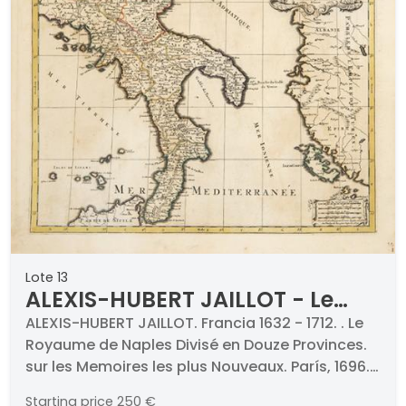
Lote 13
ALEXIS-HUBERT JAILLOT - Le
Royaume de Naples Divisé en
ALEXIS-HUBERT JAILLOT. Francia 1632 - 1712. . Le
Royaume de Naples Divisé en Douze Provinces.
Douze Provinces. sur les
sur les Memoires les plus Nouveaux. París, 1696.
Memoires les plus Nouveaux
Grabado a buril. Firmado y titulado. Medidas
Starting price
250 €