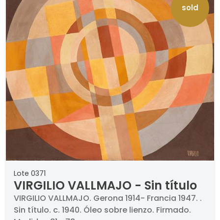
Garfias, "Cuadernos de arte dibujos de
sold
Benjamín Palencia", Ed. Ibérico Europea de
Ediciones, Madrid 1975, s/p. Jaime Brihuega,
"Orígenes de la vanguardia española 1920-
1936", Ed. Galería Multitud, Madrid, pág. 86, nº
83.
Lote 0371
VIRGILIO VALLMAJO - Sin título
VIRGILIO VALLMAJO. Gerona 1914- Francia 1947. .
Sin título. c. 1940. Óleo sobre lienzo. Firmado.