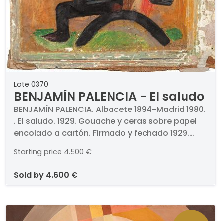
Lote 0370
BENJAMÍN PALENCIA - El saludo
BENJAMÍN PALENCIA. Albacete 1894-Madrid 1980.
. El saludo. 1929. Gouache y ceras sobre papel
encolado a cartón. Firmado y fechado 1929.
Medidas 44 x 28 cm. . Obra incluida en el
Starting price
4.500 €
Archivo Benjamín Palencia.. . PROCEDENCIA
(etiqueta al dorso) . Galería Multitud, Madrid.
sold by
4.600 €
Colección particular. . EXPOSICIONES . 1974
(noviembre-diciembre), "Orígenes de la
vanguardia española 1920-1936", Galería
Multitud, Madrid. . BIBLIOGRAFÍA . Francisco