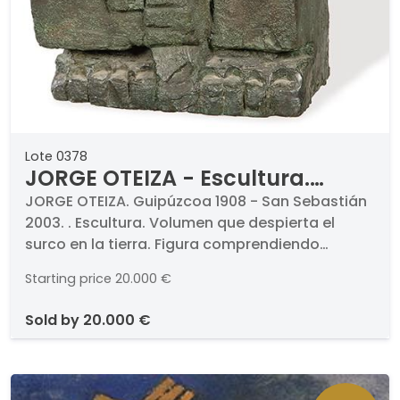
Lote 0378
JORGE OTEIZA - Escultura.
Volumen que despierta el surco
JORGE OTEIZA. Guipúzcoa 1908 - San Sebastián
2003. . Escultura. Volumen que despierta el
en la tierra. Figura
surco en la tierra. Figura comprendiendo
comprendiendo políticamente
políticamente. 1935-1988. Bronce patinado.
Starting price
20.000 €
Firmado. Ejemplar numerado 2 de 3. Medidas 42
x 36 x 20 cm. . BIBLIOGRAFÍA . Txomín Badiola,
sold by
20.000 €
"Jorge Oteiza. Catálogo Razonado de
escultura. Vol I", Ed. Fundación Oteiza, Navarra
2016, nº CRIO 1.2.06.002