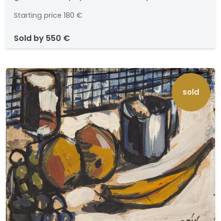
14,7 x 16,2 cm
Starting price
180 €
sold by
550 €
sold