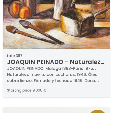
Lote 367
JOAQUIN PEINADO - Naturaleza
muerta con cucharas
JOAQUIN PEINADO. Málaga 1898-París 1975. .
Naturaleza muerta con cucharas. 1946. Óleo
sobre lienzo. Firmado y fechado 1946. Dorso
sello del athelier del artista. Medidas 42 x 51 cm.
Starting price
9.000 €
. Certificado firmado por Rafaela Tarquín
Peinado