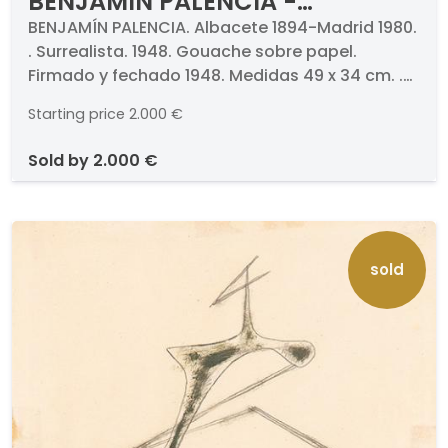
BENJAMÍN PALENCIA -
Surrealista
BENJAMÍN PALENCIA. Albacete 1894-Madrid 1980.
. Surrealista. 1948. Gouache sobre papel.
Firmado y fechado 1948. Medidas 49 x 34 cm. .
Obra incluida en el Archivo Benjamín Palencia.
Starting price
2.000 €
sold by
2.000 €
sold