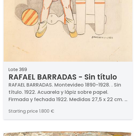
Lote 369
RAFAEL BARRADAS - Sin título
RAFAEL BARRADAS. Montevideo 1890-1928. . Sin
título. 1922. Acuarela y lápiz sobre papel.
Firmada y fechada 1922. Medidas 27,5 x 22 cm. .
PROCEDENCIA . Colección José Luis Zamorano.
Starting price
1.800 €
Colección particular