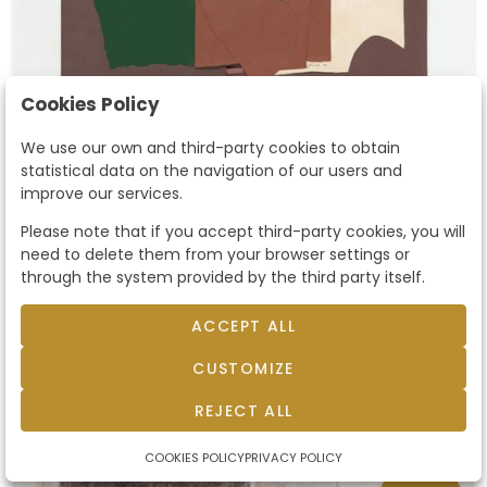
Cookies Policy
We use our own and third-party cookies to obtain
statistical data on the navigation of our users and
Lote 0384
improve our services.
GERARDO RUEDA - Verde y
Please note that if you accept third-party cookies, you will
pardos
GERARDO RUEDA. Madrid 1926-1996. . Verde y
need to delete them from your browser settings or
pardos. 1984. Collage de papeles sobre papel.
through the system provided by the third party itself.
Firmado y fechado 1984. Dorso firmado, titulado
y fechado 1984. Medidas 30 x 50 cm. .
ACCEPT ALL
Starting price
950 €
PROCEDENCIA (etiqueta al dorso) . Galería
Theo, Madrid. Colección particular. .
CUSTOMIZE
sold by
1.400 €
EXPOSICIONES . 1985 (febrero), "Gerardo Rueda",
REJECT ALL
Galería Theo, Madrid
COOKIES POLICY
PRIVACY POLICY