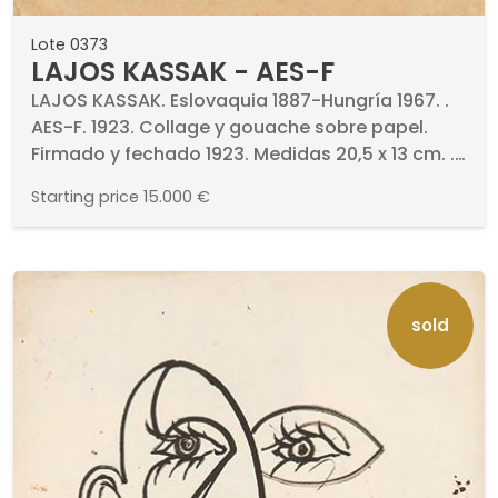
Lote 0373
LAJOS KASSAK - AES-F
LAJOS KASSAK. Eslovaquia 1887-Hungría 1967. .
AES-F. 1923. Collage y gouache sobre papel.
Firmado y fechado 1923. Medidas 20,5 x 13 cm. .
PROCEDENCIA (etiqueta al dorso) . Guillermo de
Starting price
15.000 €
Osma, Madrid. Galerie Brockstedt, Hamburgo.
Colección particular
sold