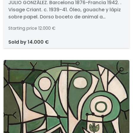
Criant
JULIO GONZÁLEZ. Barcelona 1876-Francia 1942. .
Visage Criant. c. 1939-41. Óleo, gouache y lápiz
sobre papel. Dorso boceto de animal a
bolígrafo. Medidas 25 x 13,2 cm. . Autenticidad
Starting price
12.000 €
confirmada por Julio González Administration.. .
PROCEDENCIA . Saidenberg Gallery, Nueva York.
sold by
14.000 €
Colección particular EEUU. Colección Daniele
Lasser, Nueva York. Colección particular,
Madrid. . EXPOSICIONES . 1969 (marzo-abril),
"Julio gonzalez. Les matèriaux de son
expression", Saidenberg Gallery, Nueva York, cat
nº 41. . BIBLIOGRAFÍA . Josette Gilbert,
"Catalogue raissonnè des dessins de Julio
Gonzalez, Vol II. Scènes Paysannes", Ed. Carmen
Martinez, París 1975, pág 329