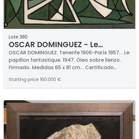
Lote 380
OSCAR DOMINGUEZ - Le
papillon fantastique
OSCAR DOMINGUEZ. Tenerife 1906-París 1957. . Le
papillon fantastique. 1947. Óleo sobre lienzo.
Firmado. Medidas 65 x 81 cm. . Certificado
firmado por la Asociación en Defensa de Óscar
Starting price
160.000 €
Dominguez. . PROCEDENCIA . Colección Jean y
Margareth Krebs, Bruselas (Bélgica). Christie’s
Londres 29 noviembre 1989-Lote 551A. Galería
Oriol, Barcelona. Colección particular,
Barcelona. . . EXPOSICIONES . 1971 , "Surrealisme",
BP Belgium, Anversa (Bélgica) (se adjunta
etiqueta). 1989, "Dada & Surrealism", Christie’s
Londres