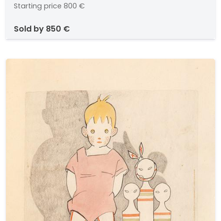
Starting price
800 €
Colección particular México
sold by
850 €