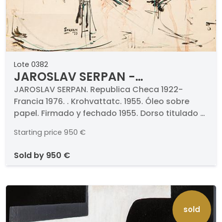
Lote 0382
JAROSLAV SERPAN -
Krohvattatc
JAROSLAV SERPAN. Republica Checa 1922-
Francia 1976. . Krohvattatc. 1955. Óleo sobre
papel. Firmado y fechado 1955. Dorso titulado y
fechado "29-1-1955". Medidas 64 x 50 cm
Starting price
950 €
sold by
950 €
sold