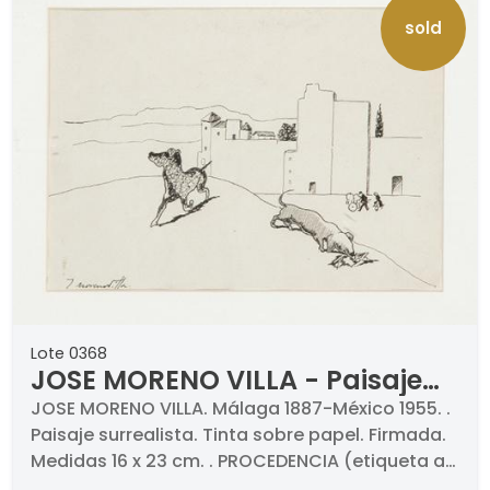
sold
Lote 0368
JOSE MORENO VILLA - Paisaje
surrealista
JOSE MORENO VILLA. Málaga 1887-México 1955. .
Paisaje surrealista. Tinta sobre papel. Firmada.
Medidas 16 x 23 cm. . PROCEDENCIA (etiqueta al
dorso) . Sala de Subastas Louis Morton, México.