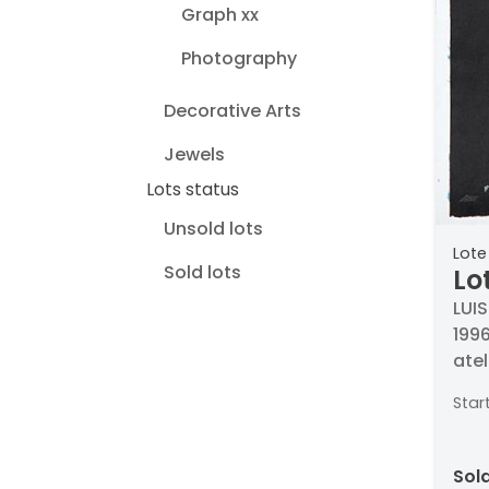
Graph xx
Photography
Decorative Arts
Jewels
Lots status
Unsold lots
Lote
Sold lots
Lo
Ca
LUIS
1996
atel
tall
Star
sol