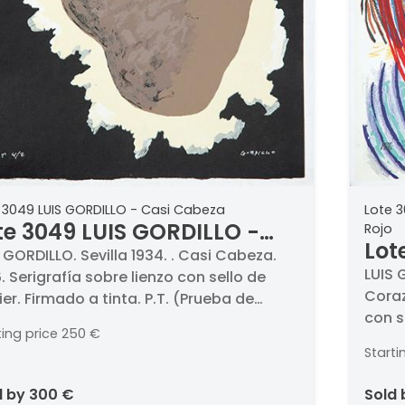
 3049 LUIS GORDILLO - Casi Cabeza
Lote 
te 3049 LUIS GORDILLO -
Rojo
Lot
si Cabeza
 GORDILLO. Sevilla 1934. . Casi Cabeza.
Ant
LUIS 
. Serigrafía sobre lienzo con sello de
Coraz
ier. Firmado a tinta. P.T. (Prueba de
con s
er) 4/7. Medidas 73 x 54 cm
ting price
250 €
Numer
Starti
d by
300 €
sold