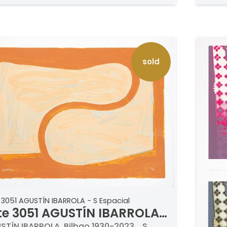
sold
 3051 AGUSTÍN IBARROLA - S Espacial
te 3051 AGUSTÍN IBARROLA
STÍN IBARROLA. Bilbao 1930-2023. . S