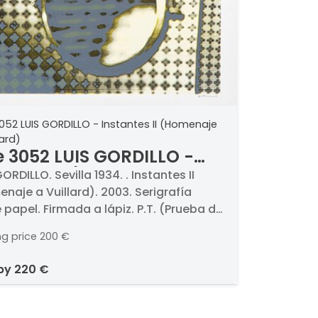
052 LUIS GORDILLO - Instantes II (Homenaje
lard)
e 3052 LUIS GORDILLO -
tantes II (Homenaje a
ORDILLO. Sevilla 1934. . Instantes II
naje a Vuillard). 2003. Serigrafía
llard)
 papel. Firmada a lápiz. P.T. (Prueba de
r) 1/7. Medidas 109 x 80 cm
ng price
200 €
 by
220 €