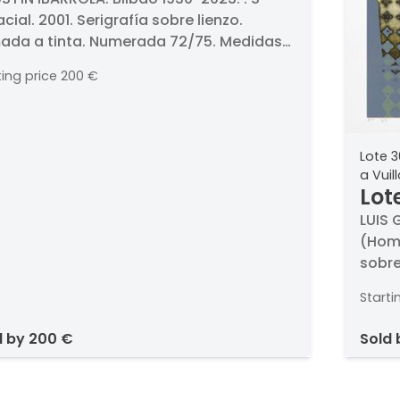
S Espacial
cial. 2001. Serigrafía sobre lienzo.
mada a tinta. Numerada 72/75. Medidas
x 78 cm
ting price
200 €
Lote 3
a Vuil
Lot
Ins
LUIS G
(Home
Vui
sobre
talle
Starti
d by
200 €
sold