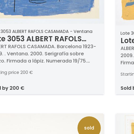
 3053 ALBERT RAFOLS CASAMADA - Ventana
Lote 
te 3053 ALBERT RAFOLS
Lot
SAMADA - Ventana
ERT RAFOLS CASAMADA. Barcelona 1923-
CAS
ALBER
. . Ventana. 2000. Serigrafía sobre
2009. 
zo. Firmada a lápiz. Numerada 19/75.
Firma
idas 71 x 50 cm
x 50 
ting price
200 €
Starti
d by
200 €
sold
sold