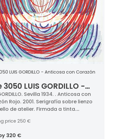
3050 LUIS GORDILLO - Anticosa con Corazón
e 3050 LUIS GORDILLO -
icosa con Corazón Rojo
GORDILLO. Sevilla 1934. . Anticosa con
ón Rojo. 2001. Serigrafía sobre lienzo
ello de atelier. Firmada a tinta.
ada 8/75. Medidas 76 x 54 cm
ng price
250 €
 by
320 €