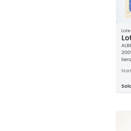
Lote
Lo
CA
ALB
2009
lien
Med
Star
sol