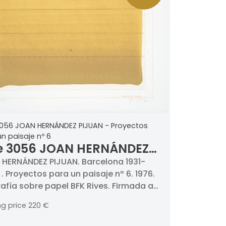
3056 JOAN HERNÁNDEZ PIJUAN - Proyectos
n paisaje nº 6
e 3056 JOAN HERNÁNDEZ
UAN - Proyectos para un
HERNÁNDEZ PIJUAN. Barcelona 1931-
 . Proyectos para un paisaje nº 6. 1976.
saje nº 6
rafía sobre papel BFK Rives. Firmada a
 y fechada 1976. Numerada 74/75.
ng price
220 €
ta Grupo Quince,
d 1976. . BIBLIOGRAFÍA . Elvira Maluquer,