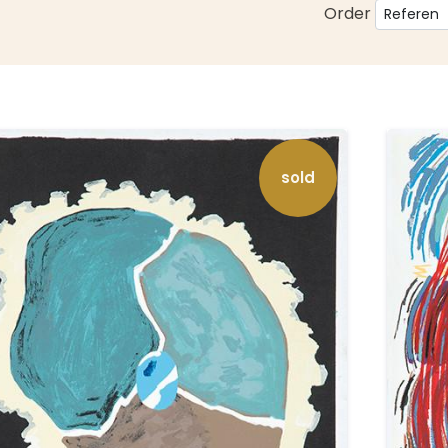
Order
sold