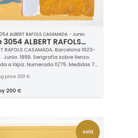
3054 ALBERT RAFOLS CASAMADA - Junio
e 3054 ALBERT RAFOLS
AMADA - Junio
T RAFOLS CASAMADA. Barcelona 1923-
. Junio. 1999. Serigrafía sobre lienzo.
da a lápiz. Numerada 11/75. Medidas 70
cm
ng price
200 €
 by
200 €
sold