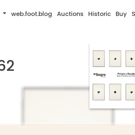
s
web.foot.blog
Auctions
Historic
Buy
S
62