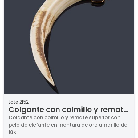
Lote 2152
Colgante con colmillo y remate
superior con pelo de elefante en
Colgante con colmillo y remate superior con
pelo de elefante en montura de oro amarillo de
montura de oro amarillo de 18K.
18K.