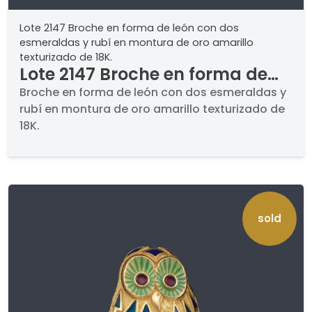
Lote 2147 Broche en forma de león con dos
esmeraldas y rubí en montura de oro amarillo
texturizado de 18K.
Lote 2147 Broche en forma de
león con dos esmeraldas y rubí
Broche en forma de león con dos esmeraldas y
rubí en montura de oro amarillo texturizado de
en montura de oro amarillo
18K.
texturizado de 18K.
sold