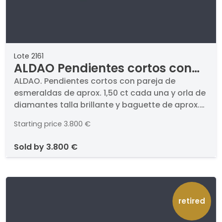
Lote 2161
ALDAO Pendientes cortos con
pareja de esmeraldas de aprox.
ALDAO. Pendientes cortos con pareja de
esmeraldas de aprox. 1,50 ct cada una y orla de
1,50 ct cada una y orla de
diamantes talla brillante y baguette de aprox.
diamantes talla brillante y
2,20 ct en total.. Las esmeraldas presentan un
baguette de aprox. 2,20 ct en
Starting price
3.800 €
intenso color y alta transparencia. En montura
total.
de oro amarillo de 18K y cierre omega.. Firmado
sold by
3.800 €
'ALDAO'.
retired