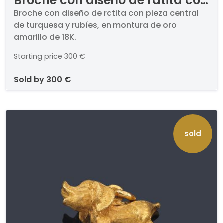
Broche con diseño de ratita con
pieza central de turquesa y
Broche con diseño de ratita con pieza central
de turquesa y rubíes, en montura de oro
rubíes, en montura de oro
amarillo de 18K.
amarillo de 18K.
Starting price
300 €
sold by
300 €
sold