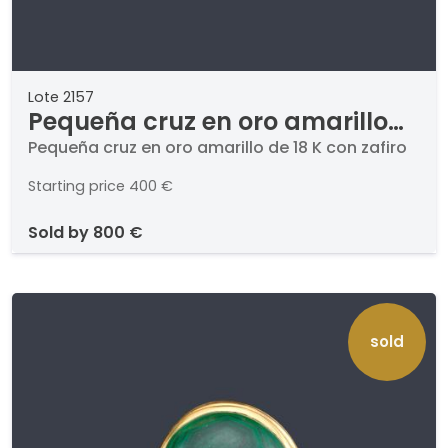
Lote 2157
Pequeña cruz en oro amarillo
de 18 K con zafiro
Pequeña cruz en oro amarillo de 18 K con zafiro
Starting price
400 €
sold by
800 €
sold