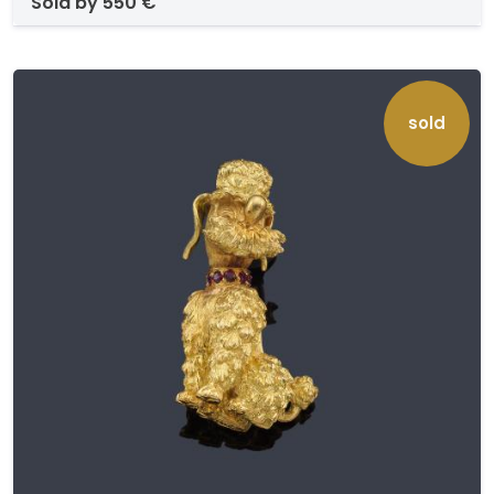
sold by
550 €
sold