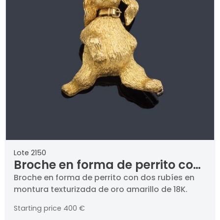
Lote 2150
Broche en forma de perrito con
dos rubíes en montura
Broche en forma de perrito con dos rubíes en
montura texturizada de oro amarillo de 18K.
texturizada de oro amarillo de
18K.
Starting price
400 €