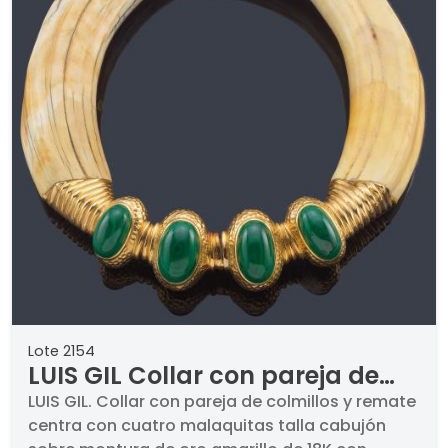
Lote 2154
LUIS GIL Collar con pareja de
colmillos y remate centra con
LUIS GIL. Collar con pareja de colmillos y remate
centra con cuatro malaquitas talla cabujón
cuatro malaquitas talla