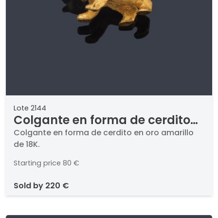
Lote 2144
Colgante en forma de cerdito
en oro amarillo de 18K.
Colgante en forma de cerdito en oro amarillo
de 18K.
Starting price
80 €
sold by
220 €