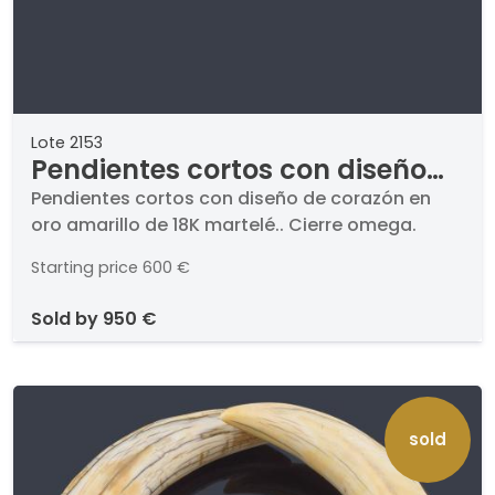
Lote 2153
Pendientes cortos con diseño
de corazón en oro amarillo de
Pendientes cortos con diseño de corazón en
oro amarillo de 18K martelé.. Cierre omega.
18K martelé.
Starting price
600 €
sold by
950 €
sold