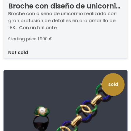
Broche con diseño de unicornio
realizado con gran profusión
Broche con diseño de unicornio realizado con
gran profusión de detalles en oro amarillo de
de detalles en oro amarillo de
18K.. Con un brillante.
18K.
Starting price
1.900 €
not sold
sold