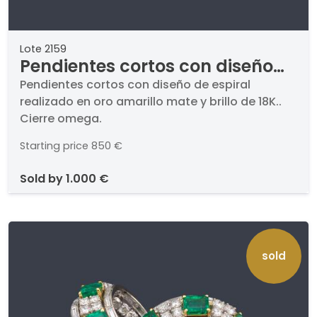
Lote 2159
Pendientes cortos con diseño
de espiral realizado en oro
Pendientes cortos con diseño de espiral
realizado en oro amarillo mate y brillo de 18K..
amarillo mate y brillo de 18K.
Cierre omega.
Starting price
850 €
sold by
1.000 €
sold