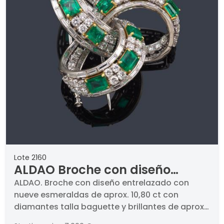
Lote 2160
ALDAO Broche con diseño
entrelazado con nueve
ALDAO. Broche con diseño entrelazado con
nueve esmeraldas de aprox. 10,80 ct con
esmeraldas de aprox. 10,80 ct
diamantes talla baguette y brillantes de aprox.
con diamantes talla baguette
11,28 ct en total.. Con diseño curvado y forma de