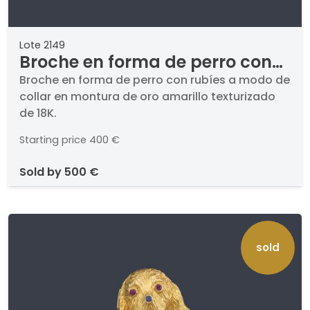
Lote 2149
Broche en forma de perro con
rubíes a modo de collar en
Broche en forma de perro con rubíes a modo de
collar en montura de oro amarillo texturizado
montura de oro amarillo
de 18K.
texturizado de 18K.
Starting price
400 €
sold by
500 €
sold