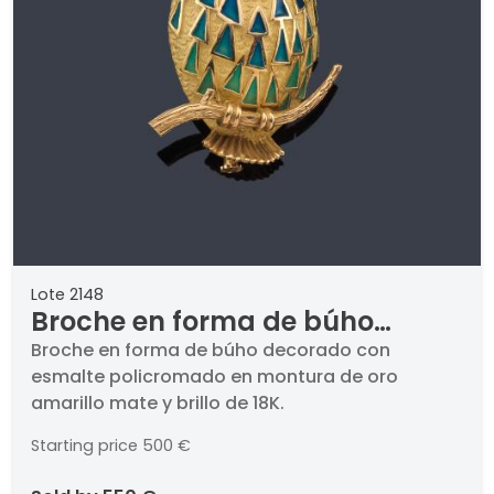
Lote 2148
Broche en forma de búho
decorado con esmalte
Broche en forma de búho decorado con
esmalte policromado en montura de oro
policromado en montura de
amarillo mate y brillo de 18K.
oro amarillo mate y brillo de
18K.
Starting price
500 €