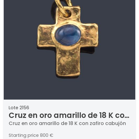
Lote 2156
Cruz en oro amarillo de 18 K con
zafiro cabujón
Cruz en oro amarillo de 18 K con zafiro cabujón
Starting price
800 €