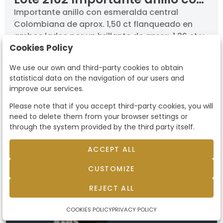
esmeralda central Colombiana
Importante anillo con esmeralda central
Colombiana de aprox. 1,50 ct flanqueado en
de aprox. 1,50 ct flanqueado en
ambos lados por un brillante de aprox. 1,36 ct y
ambos lados por un brillante
Cookies Policy
1,44 ct respectivamente. Certificado SSEF..
de aprox. 1,36 ct y 1,44 ct
Presenta un certificado de la esmeralda con
respectivamente. Certificado
We use our own and third-party cookies to obtain
procedencia Colombia y exento de
statistical data on the navigation of our users and
SSEF.
tratamiento, con un intenso color y fuerte
improve our services.
saturación. Los brillantes presentan color F-G y
sold
Please note that if you accept third-party cookies, you will
pureza VS. Realizado en montura de oro blanco
need to delete them from your browser settings or
de 18K.
through the system provided by the third party itself.
ACCEPT ALL
CUSTOMIZE
REJECT ALL
COOKIES POLICY
PRIVACY POLICY