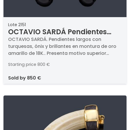
Lote 2151
OCTAVIO SARDÁ Pendientes
largos con turquesas, ónix y
OCTAVIO SARDÁ. Pendientes largos con
turquesas, ónix y brillantes en montura de oro
brillantes en montura de oro
amarillo de 18K.. Presenta motivo superior
amarillo de 18K.
circular con dos piezas de turquesa y ónix y
Starting price
800 €
remate de chupón de pieza de ónix. Cierre
omega.
sold by
850 €