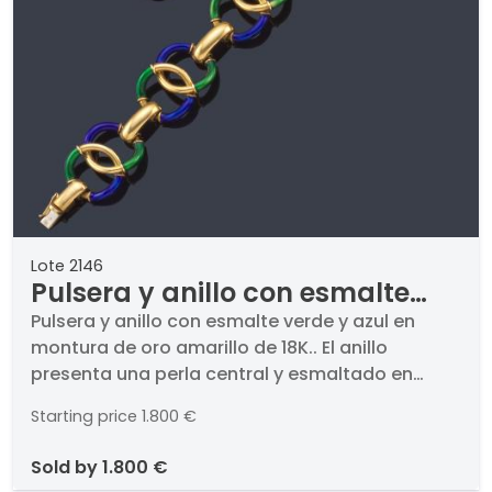
Lote 2146
Pulsera y anillo con esmalte
verde y azul en montura de oro
Pulsera y anillo con esmalte verde y azul en
montura de oro amarillo de 18K.. El anillo
amarillo de 18K.
presenta una perla central y esmaltado en
verde. La pulsera con doble eslabón circular
Starting price
1.800 €
con esmalte.
sold by
1.800 €