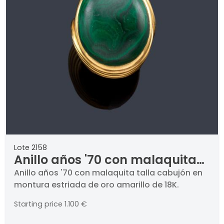
Lote 2158
Anillo años '70 con malaquita
talla cabujón en montura
Anillo años '70 con malaquita talla cabujón en
montura estriada de oro amarillo de 18K.
estriada de oro amarillo de 18K.
Starting price
1.100 €