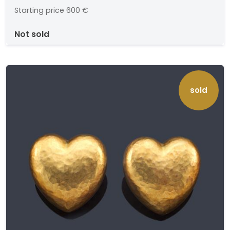
Starting price
600 €
not sold
sold