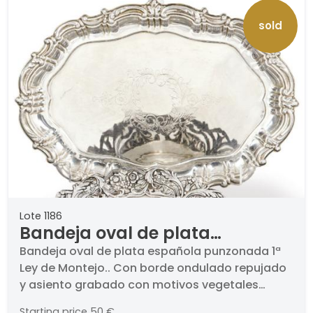
sold
Lote 1186
Bandeja oval de plata
española punzonada 1ª Ley de
Bandeja oval de plata española punzonada 1ª
Ley de Montejo.. Con borde ondulado repujado
Montejo.
y asiento grabado con motivos vegetales
formando cartela. Dedicatoria al reverso.. Peso:
Starting price
50 €