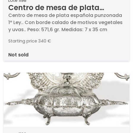
Lote 1198
Centro de mesa de plata
española punzonada 1ª Ley.
Centro de mesa de plata española punzonada
1ª Ley.. Con borde calado de motivos vegetales
y uvas.. Peso: 571,6 gr. Medidas: 7 x 35 cm
Starting price
340 €
not sold