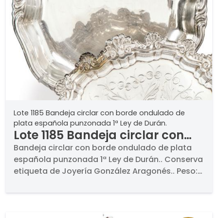
Lote 1185 Bandeja circlar con borde ondulado de
plata española punzonada 1ª Ley de Durán.
Lote 1185 Bandeja circlar con
borde ondulado de plata
Bandeja circlar con borde ondulado de plata
española punzonada 1ª Ley de Durán.. Conserva
española punzonada 1ª Ley de
etiqueta de Joyería González Aragonés.. Peso:
Durán.
258,6 gr. Medidas: 2 x 25 cm