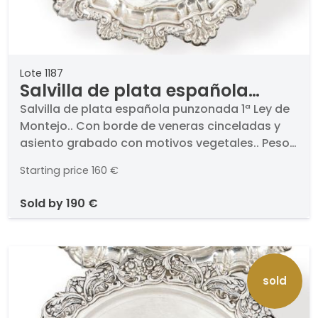
Lote 1187
Salvilla de plata española
punzonada 1ª Ley de Montejo.
Salvilla de plata española punzonada 1ª Ley de
Montejo.. Con borde de veneras cinceladas y
asiento grabado con motivos vegetales.. Peso:
319 gr. Diámetro: 26,5 cm
Starting price
160 €
sold by
190 €
sold