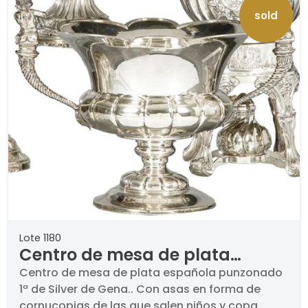
sold
Lote 1180
Centro de mesa de plata
española punzonado 1ª de
Centro de mesa de plata española punzonado
1ª de Silver de Gena.. Con asas en forma de
Silver de Gena
cornucopias de las que salen niños y copa