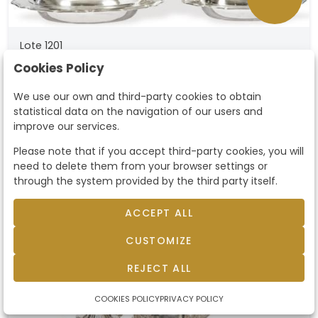
Lote 1201
Juego de dos mantenedores de
Cookies Policy
plata española punzonada 1ª
Juego de dos mantenedores de plata española
We use our own and third-party cookies to obtain
punzonada 1ª Ley de Pérez Fernández.. Con
Ley de Pérez Fernández.
statistical data on the navigation of our users and
borde ondulado.. Peso: 2,175 Kg. Medidas: 15 x 31
improve our services.
x 38 y 12 x 26 x 32 cm
Starting price
1.050 €
Please note that if you accept third-party cookies, you will
need to delete them from your browser settings or
sold by
1.200 €
through the system provided by the third party itself.
ACCEPT ALL
CUSTOMIZE
sold
REJECT ALL
COOKIES POLICY
PRIVACY POLICY