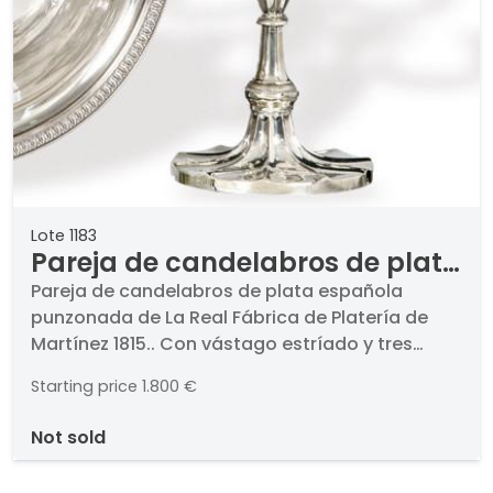
Lote 1183
Pareja de candelabros de plata
española punzonada de La
Pareja de candelabros de plata española
punzonada de La Real Fábrica de Platería de
Real Fábrica de Platería de
Martínez 1815.. Con vástago estríado y tres
Martínez 1815.
brazos de luz.. Peso: 1,918 kg.. Medidas: 31 x 26
Starting price
1.800 €
cm
not sold