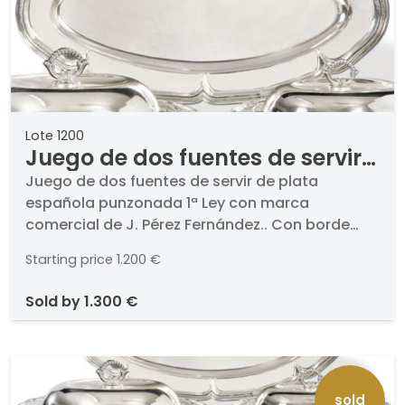
Lote 1200
Juego de dos fuentes de servir
de plata española punzonada
Juego de dos fuentes de servir de plata
española punzonada 1ª Ley con marca
1ª Ley con marca comercial de
comercial de J. Pérez Fernández.. Con borde
J. Pérez Fernández.
ondulado.. Peso: 2,317 Kg.. Medidas: 33,5 x 51 y
Starting price
1.200 €
26 x 56 cm
sold by
1.300 €
sold