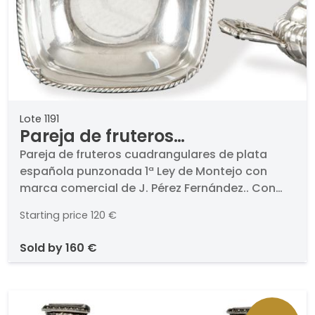
Lote 1191
Pareja de fruteros
cuadrangulares de plata
Pareja de fruteros cuadrangulares de plata
española punzonada 1ª Ley de Montejo con
española punzonada 1ª Ley de
marca comercial de J. Pérez Fernández.. Con
Montejo con marca comercial
cuatro patas y borde sogueado.. Peso: 616,6 gr.
de J. Pérez Fernández
Starting price
120 €
Medidas: 5 x 23 x 23 cm
sold by
160 €