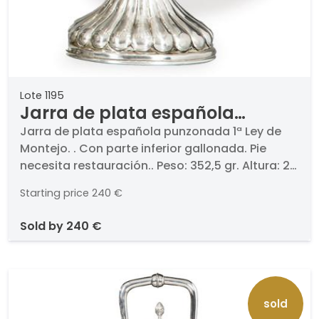
Lote 1195
Jarra de plata española
punzonada 1ª Ley de Montejo.
Jarra de plata española punzonada 1ª Ley de
Montejo. . Con parte inferior gallonada. Pie
necesita restauración.. Peso: 352,5 gr. Altura: 27
cm
Starting price
240 €
sold by
240 €
sold