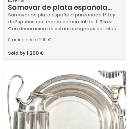
Lote 1181
Samovar de plata española
punzonada 1ª Ley de Espuñes
Samovar de plata española punzonada 1ª Ley
de Espuñes con marca comercial de J. Pérez..
con marca comercial de J.
Con decoración de estrías sesgadas cartelas
Pérez.
vegetales y espejos circulares.. Peso: 2,204 Kg..
Starting price
1.200 €
Altura: 50 cm
sold by
1.200 €