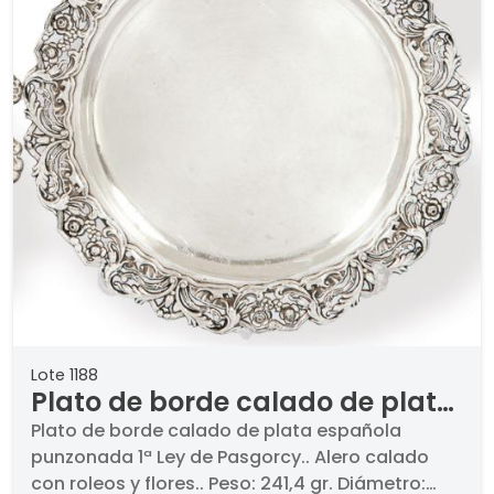
Lote 1188
Plato de borde calado de plata
española punzonada 1ª Ley de
Plato de borde calado de plata española
punzonada 1ª Ley de Pasgorcy.. Alero calado
Pasgorcy.
con roleos y flores.. Peso: 241,4 gr. Diámetro: