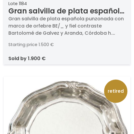
Lote 1184
Gran salvilla de plata española
punzonada con marca de
Gran salvilla de plata española punzonada con
marca de orfebre BE/_ y fiel contraste
orfebre BE/_ y fiel contraste
Bartolomé de Galvez y Aranda, Córdoba h.
Bartolomé de Galvez y Aranda,
1759-1772.. Con borde ondulado y patas
Córdoba h. 1759-1772.
Starting price
1.500 €
rematadas en voluta.. Peso: 2,205 Kg.. Medidas:
4 x 47 cm
sold by
1.900 €
retired