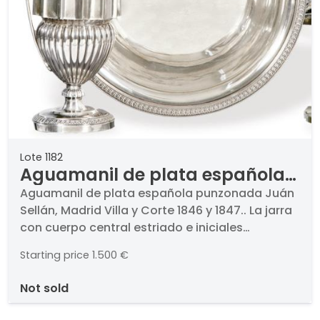
Lote 1182
Aguamanil de plata española
punzonada Juán Sellán,
Aguamanil de plata española punzonada Juán
Sellán, Madrid Villa y Corte 1846 y 1847.. La jarra
Madrid Villa y Corte 1846 y 1847.
con cuerpo central estriado e iniciales
grabadas "JS". Es el modelo de jarra para
Starting price
1.500 €
juegos de lavabo más habituales de la época.
Un modelo idéntico se encuentra en el Museo
not sold
Nacional de Artes Decorativas de Madrid (CE
19357 y CE 19358). Peso: 2,533 Kg.. Medidas: 10 x