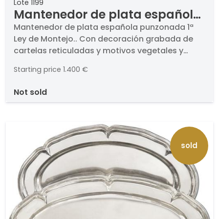
Lote 1199
Mantenedor de plata española
punzonada 1ª Ley de Montejo.
Mantenedor de plata española punzonada 1ª
Ley de Montejo.. Con decoración grabada de
cartelas reticuladas y motivos vegetales y
cuatro patas.. Peso: 2,543 Kg.. Medidas: 20 x 30
Starting price
1.400 €
x 49 cm
not sold
sold