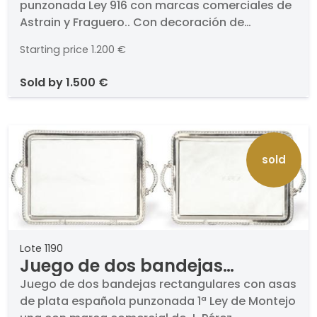
punzonada Ley 916 con marcas comerciales de
con marcas comerciales de
Astrain y Fraguero.. Con decoración de
Astrain y Fraguero.
contarios. Formado por: bandeja rectangular
Starting price
1.200 €
de dos asas, cafetera, tetera, azucarero,
lechera y recipiente con colador.. Peso: 3,239
sold by
1.500 €
Kg. Medidas bandeja: 36 x 57 cm
sold
Lote 1190
Juego de dos bandejas
rectangulares con asas de
Juego de dos bandejas rectangulares con asas
de plata española punzonada 1ª Ley de Montejo
plata española punzonada 1ª