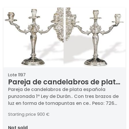
cinceladas. Precisa reparar bisagra.. Peso: 3,238
Kg.. Medidas bandeja: 36 x 44 cm
Lote 1197
Pareja de candelabros de plata
española punzonada 1ª Ley de
Pareja de candelabros de plata española
punzonada 1ª Ley de Durán.. Con tres brazos de
Durán.
luz en forma de tornapuntas en ce.. Peso: 726
gr.. Altura: 31 cms.
Starting price
900 €
not sold