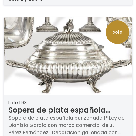
sold
Lote 1193
Sopera de plata española
punzonada 1ª Ley de Dionísio
Sopera de plata española punzonada 1ª Ley de
Dionísio García con marca comercial de J.
García con marca comercial
Pérez Fernández.. Decoración gallonada con
de J. Pérez Fernández.