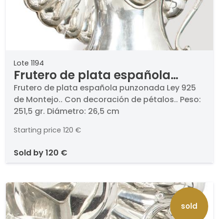
Lote 1194
Frutero de plata española
punzonada Ley 925 de Montejo.
Frutero de plata española punzonada Ley 925
de Montejo.. Con decoración de pétalos.. Peso:
251,5 gr. Diámetro: 26,5 cm
Starting price
120 €
sold by
120 €
sold