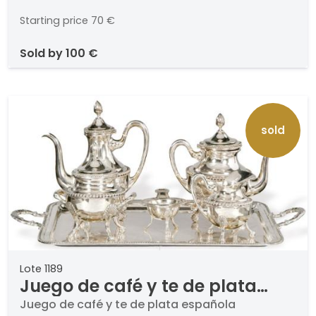
25,5 cm
Starting price
70 €
sold by
100 €
sold
Lote 1189
Juego de café y te de plata
española punzonada Ley 916
Juego de café y te de plata española