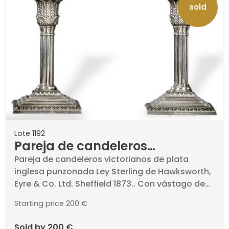
sold
Lote 1192
Pareja de candeleros
victorianos de plata inglesa
Pareja de candeleros victorianos de plata
inglesa punzonada Ley Sterling de Hawksworth,
punzonada Ley Sterling de
Eyre & Co. Ltd. Sheffield 1873.. Con vástago de
Hawksworth, Eyre & Co. Ltd.
columna y mechero decorado con hojas
Sheffield 1873.
Starting price
200 €
cinceladas.. Altura: 14 cm.
sold by
200 €