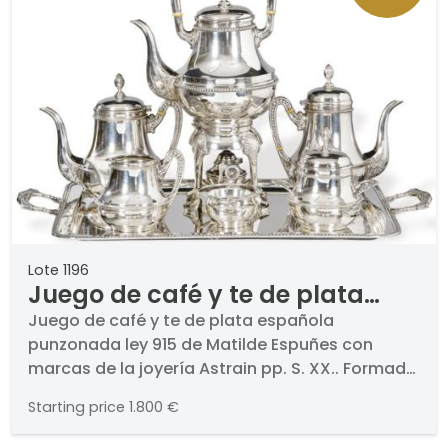
Lote 1196
Juego de café y te de plata
española punzonada ley 915 de
Juego de café y te de plata española
punzonada ley 915 de Matilde Espuñes con
Matilde Espuñes con marcas
marcas de la joyería Astrain pp. S. XX.. Formado
de la joyería Astrain pp. S. XX.
por: bandeja rectangular, samovar, cafetera,
Starting price
1.800 €
tetera, lechera, azucarero y recipiente con
colador. Decorado con contarios y hojas