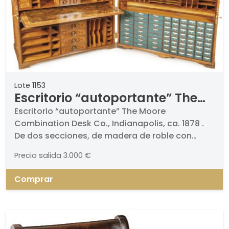
Lote 1153
Escritorio “autoportante” The
Moore Combination Desk Co.,
Escritorio “autoportante” The Moore
Combination Desk Co., Indianapolis, ca. 1878 .
Indianapolis, ca. 1878
De dos secciones, de madera de roble con
chapas de raíz de nogal y herrajes de latón
Precio salida
3.000 €
dorado.. Estructura de gran formato con
cuerpo superior articulado, frentes abatibles y
Comprar
compartimentados, gavetería de múltiples
cajones con tiradores metálicos, marquetería y
raíz de nogal. Cierre por puertas batientes y
mecanismos internos de organización