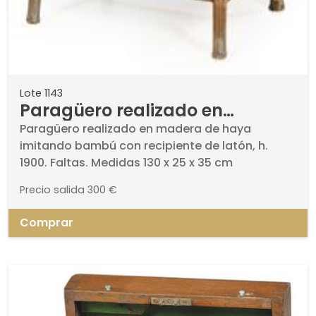
Lote 1143
Paragüero realizado en
madera de haya imitando
Paragüero realizado en madera de haya
imitando bambú con recipiente de latón, h.
bambú con recipiente de latón,
1900. Faltas. Medidas 130 x 25 x 35 cm
h. 1900.
Precio salida
300 €
Comprar