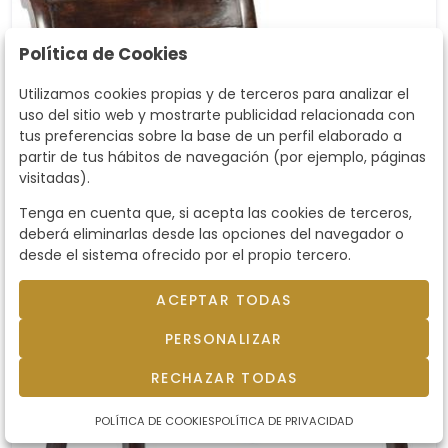
documental.. Este Moore Combination Desk
pertenece a la gran familia de los desksde
Política de Cookies
finales del siglo XIX, cuando la oficina
doméstica o profesional aspiraba a contener,
Utilizamos cookies propias y de terceros para analizar el
en un solo cuerpo, archivo, escritura y
uso del sitio web y mostrarte publicidad relacionada con
representación. . Medidas cerrado: 143 x 146 x 116
tus preferencias sobre la base de un perfil elaborado a
cm. . Procedencia: Christies Soouth Kensigton 7
partir de tus hábitos de navegación (por ejemplo, páginas
julio 1993 lote 300.
visitadas).
Tenga en cuenta que, si acepta las cookies de terceros,
deberá eliminarlas desde las opciones del navegador o
desde el sistema ofrecido por el propio tercero.
ACEPTAR TODAS
PERSONALIZAR
RECHAZAR TODAS
POLÍTICA DE COOKIES
POLÍTICA DE PRIVACIDAD