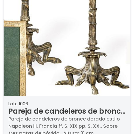
Lote 1006
Pareja de candeleros de bronce
dorado estilo Napoleon III,
Pareja de candeleros de bronce dorado estilo
Napoleon III, Francia ff. S. XIX pp. S. XX.. Sobre
Francia ff. S. XIX pp. S. XX.
tres patas de bóvido.. Altura: 31 cm