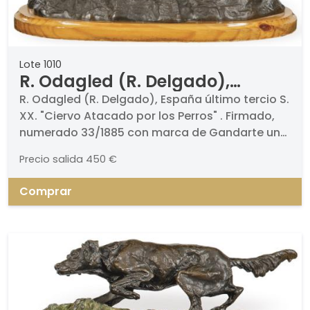
Lote 1010
R. Odagled (R. Delgado),
España último tercio S. XX
R. Odagled (R. Delgado), España último tercio S.
XX. "Ciervo Atacado por los Perros" . Firmado,
numerado 33/1885 con marca de Gandarte una
importante editorial y comercializadora de arte
Precio salida
450 €
y objetos de lujo en España en el último tercio
del S. XX.. Con base de madera.. Medidas: 27,5 x
Comprar
20 x 35 cm