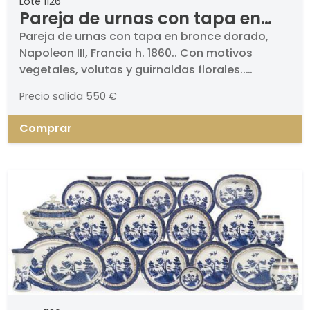
Lote 1126
Pareja de urnas con tapa en
bronce dorado, Napoleon III,
Pareja de urnas con tapa en bronce dorado,
Napoleon III, Francia h. 1860.. Con motivos
Francia h. 1860.
vegetales, volutas y guirnaldas florales..
Medidas: 25 x 16 cm
Precio salida
550 €
Comprar