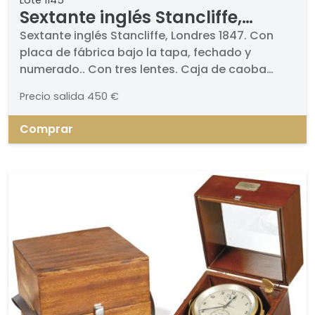
Lote 1145
Sextante inglés Stancliffe,
Londres 1847
Sextante inglés Stancliffe, Londres 1847. Con
placa de fábrica bajo la tapa, fechado y
numerado.. Con tres lentes. Caja de caoba
original. . Medidas caja: 13 x 27 x 27 cm.
Precio salida
450 €
Comprar