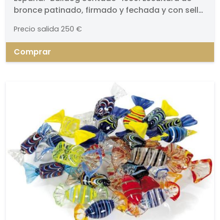
bronce patinado, firmado y fechada y con sello
de edición de Grandarte. Base de madera..
Precio salida
250 €
Altura: 17,5 cm
Comprar