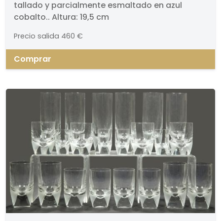
tallado y parcialmente esmaltado en azul
parcialmente esmaltado en
cobalto.. Altura: 19,5 cm
azul cobalto.
Precio salida
460 €
Comprar