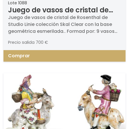
Lote 1088
Juego de vasos de cristal de
Rosenthal de Studio Linie
Juego de vasos de cristal de Rosenthal de
Studio Linie colección Skal Clear con la base
colección Skal Clear con la
geométrica esmerilada.. Formad por: 9 vasos
base geométrica esmerilada.
altos, 12 vasos de agua, 11 vasos de vino, 9
Precio salida
700 €
vasos de licor y 4 vasos de whisky.. Altura: 20,
13, 11, 7 y 10 cm
Comprar