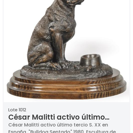
Lote 1012
César Malitti activo último
tercio S. XX en España
César Malitti activo último tercio S. XX en
España. "Bulldog Sentado" 1980. Escultura de