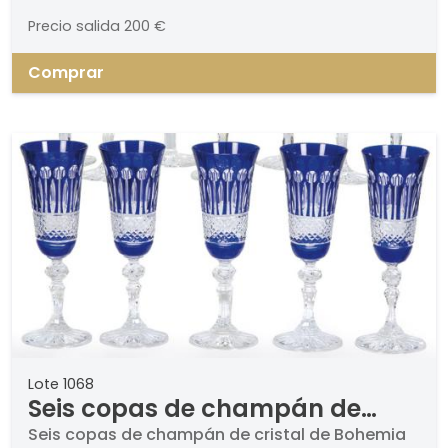
Precio salida
200 €
Comprar
Lote 1068
Seis copas de champán de
cristal de Bohemia tallado y
Seis copas de champán de cristal de Bohemia