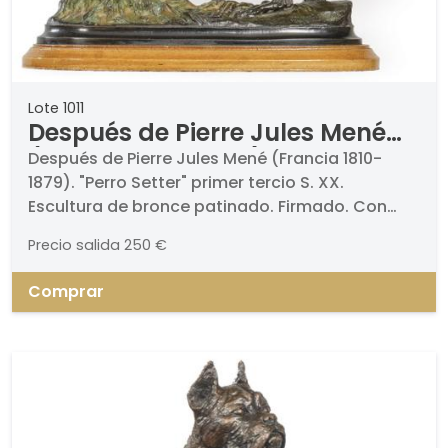
Lote 1011
Después de Pierre Jules Mené
(Francia 1810-1879)
Después de Pierre Jules Mené (Francia 1810-
1879). "Perro Setter" primer tercio S. XX.
Escultura de bronce patinado. Firmado. Con
base de madera.. Medidas: 12,5 x 72 x 25 cm
Precio salida
250 €
Comprar