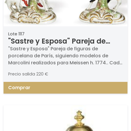
Lote 1117
"Sastre y Esposa" Pareja de
figuras de porcelana de París,
"Sastre y Esposa" Pareja de figuras de
porcelana de París, siguiendo modelos de
siguiendo modelos de Marcolini
Marcolini realizados para Meissen h. 1774.. Cada
realizados para Meissen h. 1774.
una a lomos de una cabra, sobre bases
Precio salida
220 €
ovaladas de rocalla.. Alturas: 15 y 16 cm
Comprar