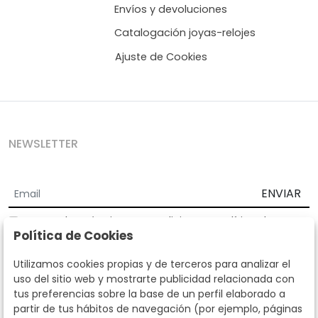
Envíos y devoluciones
Catalogación joyas-relojes
Ajuste de Cookies
NEWSLETTER
ENVIAR
Acepto los
Términos y Condiciones
y
Política de
Política de Cookies
privacidad
Según la LOPD y disposiciones de desarrollo, informamos que sus
Utilizamos cookies propias y de terceros para analizar el
datos personales serán tratados por parte de Subastas Segre con la
uso del sitio web y mostrarte publicidad relacionada con
finalidad de gestionar la relación comercial. Puede ejercitar los
tus preferencias sobre la base de un perfil elaborado a
derechos de acceso, rectificación, cancelación, oposición y demás
partir de tus hábitos de navegación (por ejemplo, páginas
derechos en los términos establecidos en la normativa vigente