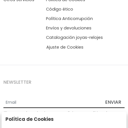
Código ético
Política Anticorrupción
Envíos y devoluciones
Catalogación joyas-relojes
Ajuste de Cookies
NEWSLETTER
ENVIAR
Acepto los
Términos y Condiciones
y
Política de
Política de Cookies
privacidad