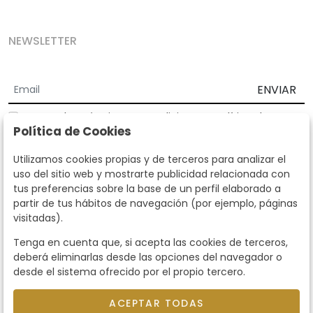
NEWSLETTER
ENVIAR
Acepto los
Términos y Condiciones
y
Política de
Política de Cookies
privacidad
Según la LOPD y disposiciones de desarrollo, informamos que sus
Utilizamos cookies propias y de terceros para analizar el
datos personales serán tratados por parte de Subastas Segre con la
uso del sitio web y mostrarte publicidad relacionada con
finalidad de gestionar la relación comercial. Puede ejercitar los
tus preferencias sobre la base de un perfil elaborado a
derechos de acceso, rectificación, cancelación, oposición y demás
partir de tus hábitos de navegación (por ejemplo, páginas
derechos en los términos establecidos en la normativa vigente
visitadas).
dirigiéndote a nosotros. Asimismo, nos puede solicitar el envío de
información adicional sobre nuestra política de protección de datos
Tenga en cuenta que, si acepta las cookies de terceros,
llamando al teléfono 915159584 o enviando un e-mail a
deberá eliminarlas desde las opciones del navegador o
info@subastassegre.es
Este sitio está protegido por reCAPTCHA y se aplican la
Política de
desde el sistema ofrecido por el propio tercero.
privacidad
y los
Términos de servicio
de Google.
ACEPTAR TODAS