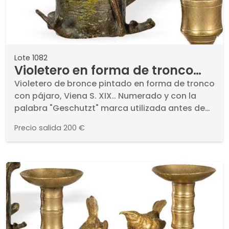
Lote 1082
Violetero en forma de tronco
con pájaro Viena S. XIX
Violetero de bronce pintado en forma de tronco
con pájaro, Viena S. XIX.. Numerado y con la
palabra "Geschutzt" marca utilizada antes de
1.883 con el significado de protegido o
Precio salida
200 €
patentado.. Altura: 15 cm