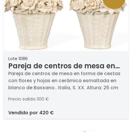
Lote 1086
Pareja de centros de mesa en
forma de cestas con flores y
Pareja de centros de mesa en forma de cestas
con flores y hojas en cerámica esmaltada en
hojas en cerámica esmaltada
blanco de Bassano.. Italia, S. XX. Altura: 25 cm
en blanco de Bassano.
Precio salida
300 €
vendido por
420 €