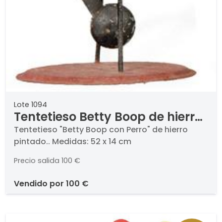
Lote 1094
Tentetieso Betty Boop de hierro
pintado.
Tentetieso "Betty Boop con Perro" de hierro
pintado.. Medidas: 52 x 14 cm
Precio salida
100 €
vendido por
100 €