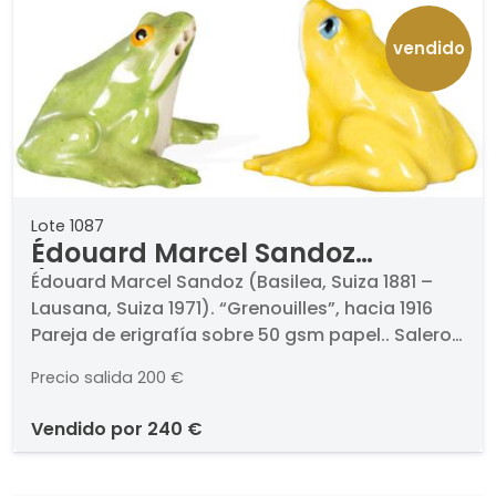
vendido
Lote 1087
Édouard Marcel Sandoz
(Basilea, Suiza 1881 – Lausana,
Édouard Marcel Sandoz (Basilea, Suiza 1881 –
Lausana, Suiza 1971). “Grenouilles”, hacia 1916
Suiza 1971)
Pareja de erigrafía sobre 50 gsm papel.. Salero
y pimentero en porcelana esmaltada. Inscritos
Precio salida
200 €
en la base "Théodore Haviland Limoges France,
Ed. M. Sandoz".. Medidas: 4,5 x 6 x 6 cm.
vendido por
240 €