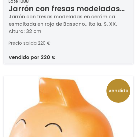
Lote 1088
Jarrón con fresas modeladas
en cerámica esmaltada en rojo
Jarrón con fresas modeladas en cerámica
esmaltada en rojo de Bassano.. Italia, S. XX.
de Bassano.
Altura: 32 cm
Precio salida
220 €
vendido por
220 €
vendido