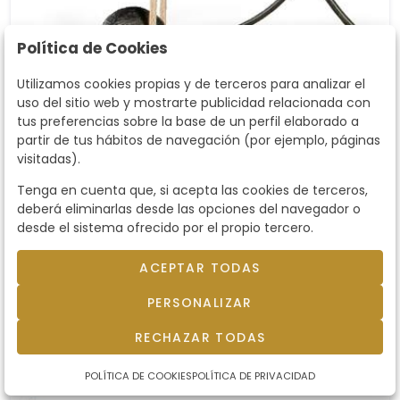
Política de Cookies
Utilizamos cookies propias y de terceros para analizar el
uso del sitio web y mostrarte publicidad relacionada con
tus preferencias sobre la base de un perfil elaborado a
partir de tus hábitos de navegación (por ejemplo, páginas
visitadas).
Lote 1097
Tenga en cuenta que, si acepta las cookies de terceros,
Tentetieso de hierro pintado
deberá eliminarlas desde las opciones del navegador o
"Avioneta con Piloto"
Tentetieso de hierro pintado "Avioneta con
desde el sistema ofrecido por el propio tercero.
Piloto". El piloto se mueve con el balanceo..
Medidas: 41,5 x 21 x 27 cm
ACEPTAR TODAS
Precio salida
100 €
PERSONALIZAR
RECHAZAR TODAS
vendido por
150 €
POLÍTICA DE COOKIES
POLÍTICA DE PRIVACIDAD