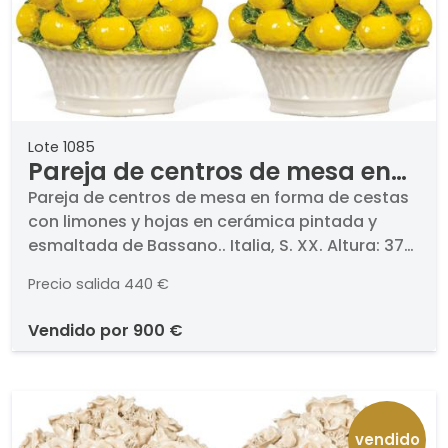
Lote 1085
Pareja de centros de mesa en
forma de cestas con limones y
Pareja de centros de mesa en forma de cestas
con limones y hojas en cerámica pintada y
hojas en cerámica pintada y
esmaltada de Bassano.. Italia, S. XX. Altura: 37
esmaltada de Bassano.
cm
Precio salida
440 €
vendido por
900 €
vendido