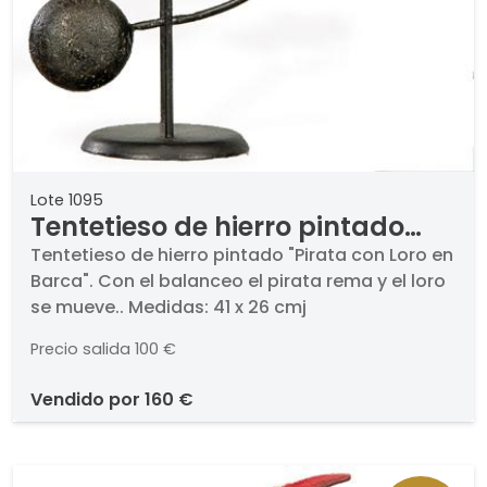
Lote 1095
Tentetieso de hierro pintado
"Pirata con Loro en Barca"
Tentetieso de hierro pintado "Pirata con Loro en
Barca". Con el balanceo el pirata rema y el loro
se mueve.. Medidas: 41 x 26 cmj
Precio salida
100 €
vendido por
160 €