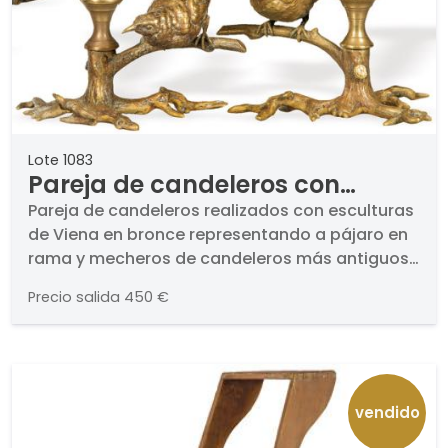
Lote 1083
Pareja de candeleros con
pájaro en bronce
Pareja de candeleros realizados con esculturas
de Viena en bronce representando a pájaro en
rama y mecheros de candeleros más antiguos
de bronce S. XIX.. Los pájaros van numerados y
Precio salida
450 €
con inscripciones una de ellas es "Geschutzt"
marca utilizada antes de 1.883 con el
significado de protegido o patentado.. Altura:
13 cm
vendido