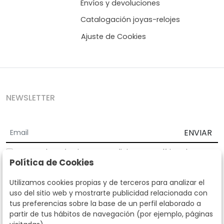
Envíos y devoluciones
Catalogación joyas-relojes
Ajuste de Cookies
NEWSLETTER
ENVIAR
Acepto los
Términos y Condiciones
y
Política de
Política de Cookies
privacidad
Según la LOPD y disposiciones de desarrollo, informamos que sus
Utilizamos cookies propias y de terceros para analizar el
datos personales serán tratados por parte de Subastas Segre con la
uso del sitio web y mostrarte publicidad relacionada con
finalidad de gestionar la relación comercial. Puede ejercitar los
tus preferencias sobre la base de un perfil elaborado a
derechos de acceso, rectificación, cancelación, oposición y demás
partir de tus hábitos de navegación (por ejemplo, páginas
derechos en los términos establecidos en la normativa vigente