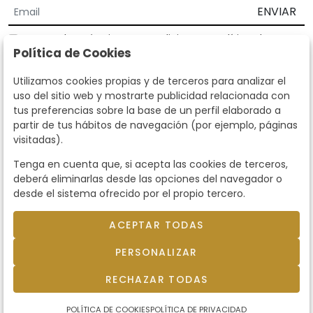
ENVIAR
Acepto los
Términos y Condiciones
y
Política de
Política de Cookies
privacidad
Según la LOPD y disposiciones de desarrollo, informamos que sus
Utilizamos cookies propias y de terceros para analizar el
datos personales serán tratados por parte de Subastas Segre con la
uso del sitio web y mostrarte publicidad relacionada con
finalidad de gestionar la relación comercial. Puede ejercitar los
tus preferencias sobre la base de un perfil elaborado a
derechos de acceso, rectificación, cancelación, oposición y demás
partir de tus hábitos de navegación (por ejemplo, páginas
derechos en los términos establecidos en la normativa vigente
visitadas).
dirigiéndote a nosotros. Asimismo, nos puede solicitar el envío de
información adicional sobre nuestra política de protección de datos
Tenga en cuenta que, si acepta las cookies de terceros,
llamando al teléfono 915159584 o enviando un e-mail a
deberá eliminarlas desde las opciones del navegador o
info@subastassegre.es
Este sitio está protegido por reCAPTCHA y se aplican la
Política de
desde el sistema ofrecido por el propio tercero.
privacidad
y los
Términos de servicio
de Google.
ACEPTAR TODAS
© 2026
Subastas Segre
- Todos los derechos
PERSONALIZAR
reservados.
Desarrollado por Labelgrup Networks.
RECHAZAR TODAS
POLÍTICA DE COOKIES
POLÍTICA DE PRIVACIDAD