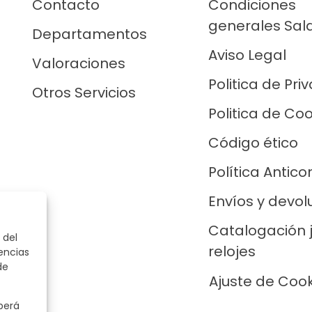
Contacto
Condiciones
generales Sal
Departamentos
Aviso Legal
Valoraciones
Politica de Pri
Otros Servicios
Politica de Co
Código ético
Política Antico
Envíos y devol
Catalogación 
 del
relojes
encias
de
Ajuste de Coo
berá