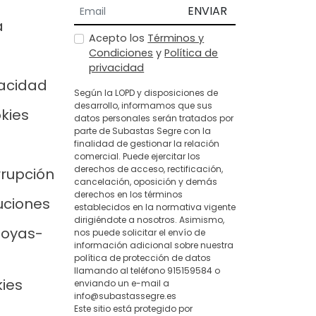
ENVIAR
a
Acepto los
Términos y
Condiciones
y
Política de
privacidad
vacidad
Según la LOPD y disposiciones de
desarrollo, informamos que sus
okies
datos personales serán tratados por
parte de Subastas Segre con la
finalidad de gestionar la relación
comercial. Puede ejercitar los
derechos de acceso, rectificación,
rrupción
cancelación, oposición y demás
derechos en los términos
uciones
establecidos en la normativa vigente
dirigiéndote a nosotros. Asimismo,
joyas-
nos puede solicitar el envío de
información adicional sobre nuestra
política de protección de datos
llamando al teléfono 915159584 o
kies
enviando un e-mail a
info@subastassegre.es
Este sitio está protegido por