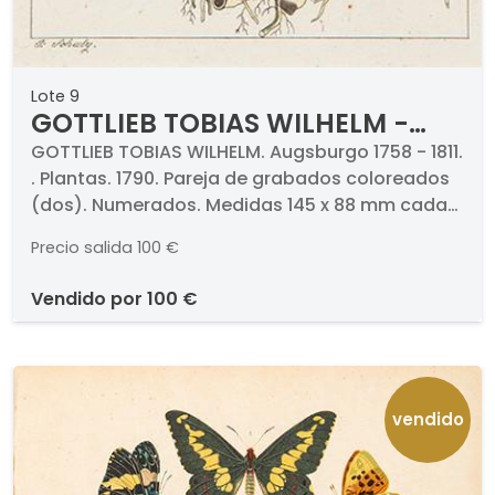
Lote 9
GOTTLIEB TOBIAS WILHELM -
Plantas
GOTTLIEB TOBIAS WILHELM. Augsburgo 1758 - 1811.
. Plantas. 1790. Pareja de grabados coloreados
(dos). Numerados. Medidas 145 x 88 mm cada
uno. . Proceden de la obra de "Unterhaltungen
Precio salida
100 €
aus der Naturgeschichte" (Encyclopedia of
Natural History) de G. T. Wilhelm, Viena, 1817.
vendido por
100 €
vendido