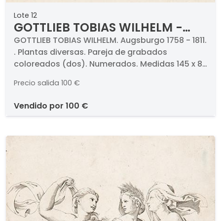
Lote 12
GOTTLIEB TOBIAS WILHELM -
Plantas diversas
GOTTLIEB TOBIAS WILHELM. Augsburgo 1758 - 1811.
. Plantas diversas. Pareja de grabados
coloreados (dos). Numerados. Medidas 145 x 88
mm cada uno. Con paspartú.. . Proceden de la
Precio salida
100 €
obra de "Unterhaltungen aus der
Naturgeschichte" (Encyclopedia of Natural
vendido por
100 €
History) de G. T. Wilhelm, Viena, 1817.