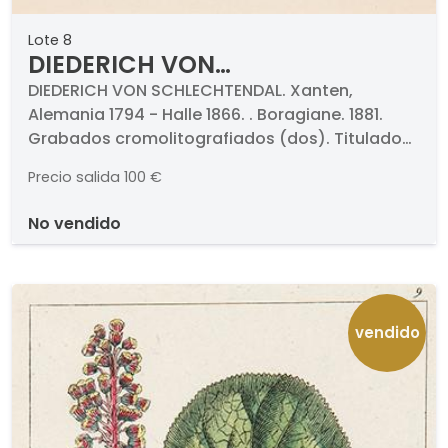
Lote 8
DIEDERICH VON
SCHLECHTENDAL - Boragiane
DIEDERICH VON SCHLECHTENDAL. Xanten,
Alemania 1794 - Halle 1866. . Boragiane. 1881.
Grabados cromolitografiados (dos). Titulados
y numerados. Medidas 188 x 132 mm cada uno.
Precio salida
100 €
Con paspartú. . Proceden de la obra "Flora von
Deutschland" de D. F. L. von Schlechtendal, 1881.
no vendido
vendido