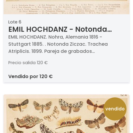
Lote 6
EMIL HOCHDANZ - Notonda
Ziczac Trachea Atriplicis
EMIL HOCHDANZ. Nohra, Alemania 1816 -
Stuttgart 1885. . Notonda Ziczac. Trachea
Atriplicis. 1899. Pareja de grabados
cromolitografiados. Firmados, titulados y
Precio salida
120 €
numerados. Medidas 275 x 210 mm cada uno.
Con paspartú y certificado al dorso. . Procede
vendido por
120 €
de la célebre obra del entomólogo alemán Karl
Friedrich Wilhelm Berge (1811-1883) titulado
"Schmetterlingsbuch", Stuttgart, 1899 dedicado
a las mariposas de todos los continentes.
vendido