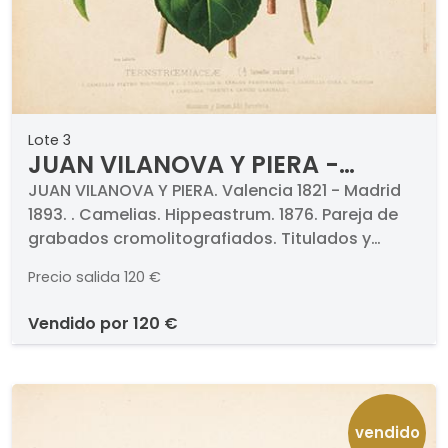
Lote 3
JUAN VILANOVA Y PIERA -
Camelias Hippeastrum. 1876
JUAN VILANOVA Y PIERA. Valencia 1821 - Madrid
1893. . Camelias. Hippeastrum. 1876. Pareja de
grabados cromolitografiados. Titulados y
numerados. Medidas 330 x 235 mm cada uno.
Precio salida
120 €
Con paspartú. . Proceden de la obra "Historia
Natural", Montaner y Simón, 1876.
vendido por
120 €
vendido