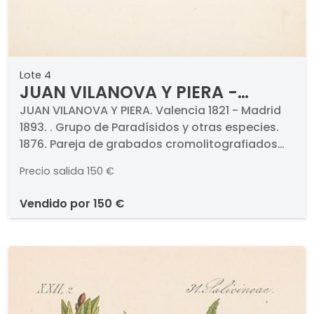
Lote 4
JUAN VILANOVA Y PIERA -
Grupo de Paradísidos y otras
JUAN VILANOVA Y PIERA. Valencia 1821 - Madrid
1893. . Grupo de Paradísidos y otras especies.
especies
1876. Pareja de grabados cromolitografiados
(dos). Titulados y numerados. Medidas 330 x
Precio salida
150 €
235 mm cada uno. Con paspartú. . Proceden de
la obra "Historia Natural", Montaner y Simón,
vendido por
150 €
1876.