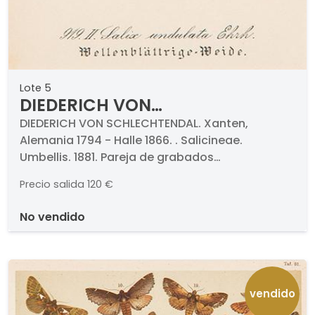
Lote 5
DIEDERICH VON
SCHLECHTENDAL - Salicineae
DIEDERICH VON SCHLECHTENDAL. Xanten,
Alemania 1794 - Halle 1866. . Salicineae.
Umbellis
Umbellis. 1881. Pareja de grabados
cromolitografiados (dos). Titulados y
Precio salida
120 €
numerados. Medidas 188 x 132 mm cada uno.
Con paspartú. . Proceden de la obra "Flora von
no vendido
Deutschland" de D. F. L. von Schlechtendal, 1881.
vendido