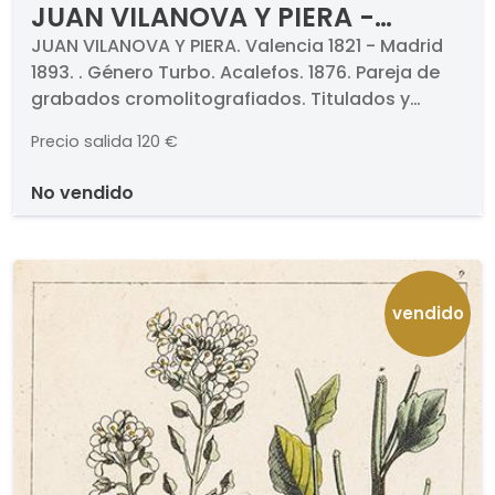
JUAN VILANOVA Y PIERA -
Género Turbo Acalefos
JUAN VILANOVA Y PIERA. Valencia 1821 - Madrid
1893. . Género Turbo. Acalefos. 1876. Pareja de
grabados cromolitografiados. Titulados y
numerados. Medidas 330 x 235 mm cada uno.
Precio salida
120 €
Con paspartú. . Proceden de la obra "Historia
Natural", Montaner y Simón, 1876.
no vendido
vendido