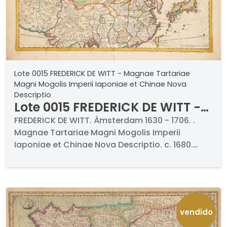
colección particular alemana y otra en la
Biblioteca Nacional..
Lote 0015 FREDERICK DE WITT - Magnae Tartariae
Magni Mogolis Imperii Iaponiae et Chinae Nova
Descriptio
Lote 0015 FREDERICK DE WITT -
Magnae Tartariae Magni
FREDERICK DE WITT. Ámsterdam 1630 - 1706. .
Magnae Tartariae Magni Mogolis Imperii
Mogolis Imperii Iaponiae et
Iaponiae et Chinae Nova Descriptio. c. 1680.
Chinae Nova Descriptio
Grabado al cobre miniado a mano. Firmado y
titulado. Medidas 440 x 555 mm plancha
vendido