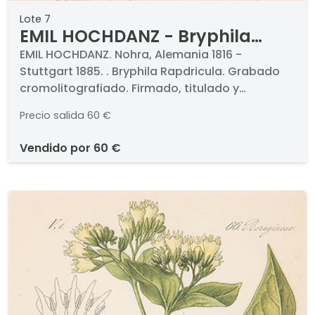
Lote 7
EMIL HOCHDANZ - Bryphila
Rapdricula
EMIL HOCHDANZ. Nohra, Alemania 1816 -
Stuttgart 1885. . Bryphila Rapdricula. Grabado
cromolitografiado. Firmado, titulado y
numerado. Medidas 275 x 210 mm cada uno.
Precio salida
60 €
Con paspartú y certificado al dorso. . Procede
de la célebre obra del entomólogo alemán Karl
vendido por
60 €
Friedrich Wilhelm Berge (1811-1883) titulado
"Schmetterlingsbuch", Stuttgart, 1899 dedicado
a las mariposas de todos los continentes.