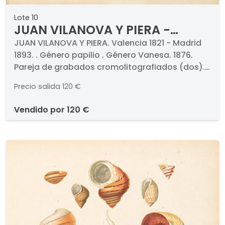
Lote 10
JUAN VILANOVA Y PIERA -
Género papilio Género Vanesa.
JUAN VILANOVA Y PIERA. Valencia 1821 - Madrid
1893. . Género papilio . Género Vanesa. 1876.
1876
Pareja de grabados cromolitografiados (dos).
Titulados y numerados. Medidas 330 x 235 mm
Precio salida
120 €
plancha cada uno. Con paspartú. . Proceden de
la obra "Historia Natural", Montaner y Simon,
vendido por
120 €
1876.