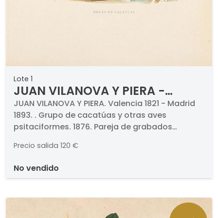
Lote 1
JUAN VILANOVA Y PIERA -
Grupo de cacatúas y otras
JUAN VILANOVA Y PIERA. Valencia 1821 - Madrid
1893. . Grupo de cacatúas y otras aves
aves psitaciformes
psitaciformes. 1876. Pareja de grabados
cromolitografiados (dos). Titulados y
Precio salida
120 €
numerados. Medidas 330 x 235 mm cada uno.
Con paspartú. . Proceden de la obra "Historia
no vendido
Natural", Montaner y Simón, 1876.