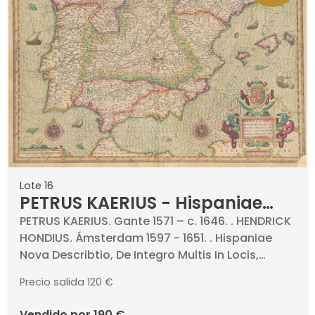
Lote 16
PETRUS KAERIUS - Hispaniae
Nova Describtio, De Integro
PETRUS KAERIUS. Gante 1571 – c. 1646. . HENDRICK
HONDIUS. Ámsterdam 1597 - 1651. . Hispaniae
Multis In Locis, Secundum
Nova Describtio, De Integro Multis In Locis,
Hydrographicas Desc.
Secundum Hydrographicas Desc. Emendata.
Emendata
Precio salida
120 €
1610. Grabado coloreado. Firmado y titulado.
Medidas 375 x 515 mm plancha
vendido por
190 €