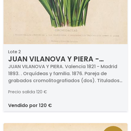
Lote 2
JUAN VILANOVA Y PIERA -
Orquídeas y familia
JUAN VILANOVA Y PIERA. Valencia 1821 - Madrid
1893. . Orquídeas y familia. 1876. Pareja de
grabados cromolitografiados (dos). Titulados .
Medidas 330 x 235 mm cada uno. Con
Precio salida
120 €
paspartú. . Proceden de la obra "Historia
Natural", Montaner y Simón, 1876.
vendido por
120 €