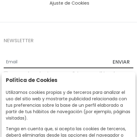
Ajuste de Cookies
NEWSLETTER
ENVIAR
Acepto los
Términos y Condiciones
y
Política de
Política de Cookies
privacidad
Según la LOPD y disposiciones de desarrollo, informamos que sus
Utilizamos cookies propias y de terceros para analizar el
datos personales serán tratados por parte de Subastas Segre con la
uso del sitio web y mostrarte publicidad relacionada con
finalidad de gestionar la relación comercial. Puede ejercitar los
tus preferencias sobre la base de un perfil elaborado a
derechos de acceso, rectificación, cancelación, oposición y demás
partir de tus hábitos de navegación (por ejemplo, páginas
derechos en los términos establecidos en la normativa vigente
visitadas).
dirigiéndote a nosotros. Asimismo, nos puede solicitar el envío de
información adicional sobre nuestra política de protección de datos
Tenga en cuenta que, si acepta las cookies de terceros,
llamando al teléfono 915159584 o enviando un e-mail a
deberá eliminarlas desde las opciones del navegador o
info@subastassegre.es