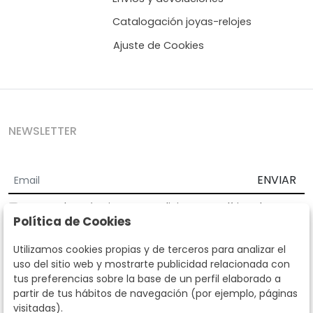
Catalogación joyas-relojes
Ajuste de Cookies
NEWSLETTER
ENVIAR
Acepto los
Términos y Condiciones
y
Política de
Política de Cookies
privacidad
Según la LOPD y disposiciones de desarrollo, informamos que sus
Utilizamos cookies propias y de terceros para analizar el
datos personales serán tratados por parte de Subastas Segre con la
uso del sitio web y mostrarte publicidad relacionada con
finalidad de gestionar la relación comercial. Puede ejercitar los
tus preferencias sobre la base de un perfil elaborado a
derechos de acceso, rectificación, cancelación, oposición y demás
partir de tus hábitos de navegación (por ejemplo, páginas
derechos en los términos establecidos en la normativa vigente
visitadas).
dirigiéndote a nosotros. Asimismo, nos puede solicitar el envío de