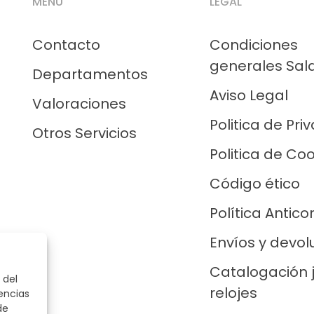
MENÚ
LEGAL
Contacto
Condiciones
generales Sal
Departamentos
Aviso Legal
Valoraciones
Politica de Pri
Otros Servicios
Politica de Co
Código ético
Política Antico
Envíos y devol
Catalogación 
 del
relojes
encias
de