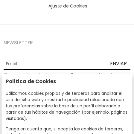
Ajuste de Cookies
NEWSLETTER
ENVIAR
Acepto los
Términos y Condiciones
y
Política de
Política de Cookies
privacidad
Según la LOPD y disposiciones de desarrollo, informamos que sus
Utilizamos cookies propias y de terceros para analizar el
datos personales serán tratados por parte de Subastas Segre con la
uso del sitio web y mostrarte publicidad relacionada con
finalidad de gestionar la relación comercial. Puede ejercitar los
tus preferencias sobre la base de un perfil elaborado a
derechos de acceso, rectificación, cancelación, oposición y demás
partir de tus hábitos de navegación (por ejemplo, páginas
derechos en los términos establecidos en la normativa vigente
visitadas).
dirigiéndote a nosotros. Asimismo, nos puede solicitar el envío de
información adicional sobre nuestra política de protección de datos
Tenga en cuenta que, si acepta las cookies de terceros,
llamando al teléfono 915159584 o enviando un e-mail a